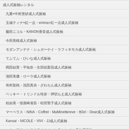
成人式振袖レンタル
九重×中村里砂成人式振袖
玉城ティナ×紅一点・emma×紅一点成人式振袖
藤田ニコル・KANON香音成人式振袖
今田美桜成人式振袖
モダンアンテナ・シュガーケイ・ラフィネモカ成人式振袖
てふてふ・ひいな成人式振袖
岡田結実・平祐奈・生田絵梨花成人式振袖
池田美優・ローラ成人式振袖
有村架純・浅田真央・ざわちん成人式振袖
ベッキー・トリンドル玲奈・押切もえ成人式振袖
桂由美・假屋崎省吾・松田聖子成人式振袖
マーベラス・NINA・Coffret・MaMinettereve・ItGirl・Dear成人式振袖
Kansai・NICOLE・ViVi・JJ成人式振袖