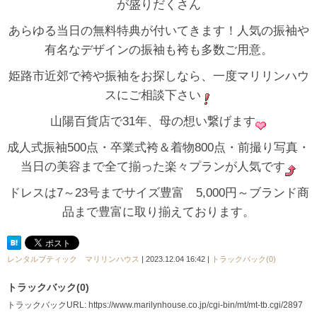
が盛りだくさん
あらゆる当日の無料特典が付いてきます！人気の振袖や
有名なデザインの振袖も袴も多数ご用意。
姫路市近郊で袴や振袖をお探しなら、一度マリリンハウ
スにご相談下さい
山陽百貨店で31年、母の想い繋げます
成人式振袖500点・卒業式袴＆着物800点・前撮り写真・
当日の美容まで全て揃った楽々プランが人気です
ドレスは7～23号までサイズ豊富 5,000円～ブランド商
品まで豊富に取り揃えております。
レンタルブティック マリリンハウス
| 2023.12.04 16:42 |
トラックバック(0)
トラックバック(0)
トラックバックURL: https://www.marilynhouse.co.jp/cgi-bin/mt/mt-tb.cgi/2897