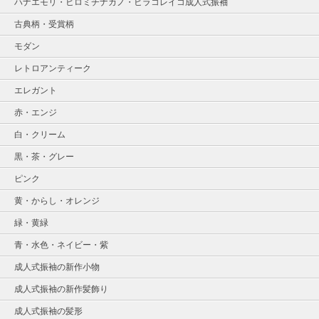
ハナエモリ・ヒロミチナカノ・ヒラコレイコ成人式振袖
古典柄・受賞柄
モダン
レトロアンティーク
エレガント
赤・エンジ
白・クリーム
黒・茶・グレー
ピンク
黄・からし・オレンジ
緑・黄緑
青・水色・ネイビー・紫
成人式振袖の新作小物
成人式振袖の新作髪飾り
成人式振袖の髪形