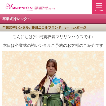
卒業式袴レンタル
卒業式袴レンタル♪ 藤田ニコルブランド｜emｍa×紅一点
こんにちは(*'ω'*)貸衣装マリリンハウスです♪
本日は卒業式の袴レンタルご予約のお客様のご紹介です