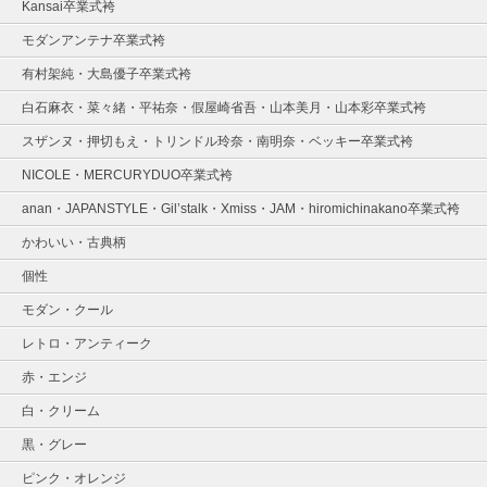
Kansai卒業式袴
モダンアンテナ卒業式袴
有村架純・大島優子卒業式袴
白石麻衣・菜々緒・平祐奈・假屋崎省吾・山本美月・山本彩卒業式袴
スザンヌ・押切もえ・トリンドル玲奈・南明奈・ベッキー卒業式袴
NICOLE・MERCURYDUO卒業式袴
anan・JAPANSTYLE・Gil’stalk・Xmiss・JAM・hiromichinakano卒業式袴
かわいい・古典柄
個性
モダン・クール
レトロ・アンティーク
赤・エンジ
白・クリーム
黒・グレー
ピンク・オレンジ