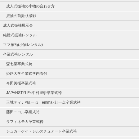
成人式振袖の小物の合わせ方
振袖の前撮り撮影
成人式振袖展示会
結婚式振袖レンタル
ママ振袖(小物レンタル)
卒業式袴レンタル
森七菜卒業式袴
姫路大学卒業式学内着付
今田美桜卒業式袴
JAPANSTYLE×中村里砂卒業式袴
玉城ティナ×紅一点・emma×紅一点卒業式袴
藤田ニコル卒業式袴
ラフィネモカ卒業式袴
シュガーケイ・ジルスチュアート卒業式袴