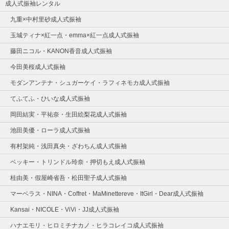
成人式振袖レンタル
九重×中村里砂成人式振袖
玉城ティナ×紅一点・emma×紅一点成人式振袖
藤田ニコル・KANON香音成人式振袖
今田美桜成人式振袖
モダンアンテナ・シュガーケイ・ラフィネモカ成人式振袖
てふてふ・ひいな成人式振袖
岡田結実・平祐奈・生田絵梨花成人式振袖
池田美優・ローラ成人式振袖
有村架純・浅田真央・ざわちん成人式振袖
ベッキー・トリンドル玲奈・押切もえ成人式振袖
桂由美・假屋崎省吾・松田聖子成人式振袖
マーベラス・NINA・Coffret・MaMinettereve・ItGirl・Dear成人式振袖
Kansai・NICOLE・ViVi・JJ成人式振袖
ハナエモリ・ヒロミチナカノ・ヒラコレイコ成人式振袖