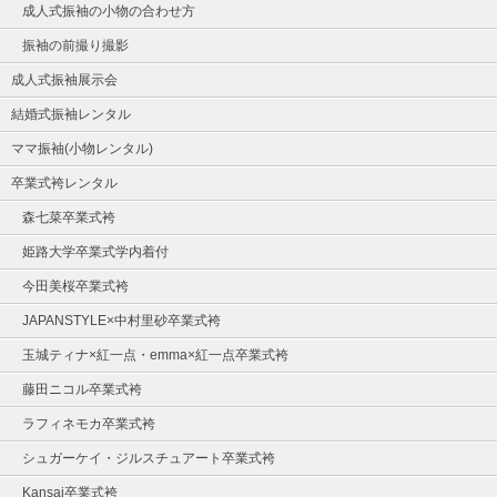
成人式振袖の小物の合わせ方
振袖の前撮り撮影
成人式振袖展示会
結婚式振袖レンタル
ママ振袖(小物レンタル)
卒業式袴レンタル
森七菜卒業式袴
姫路大学卒業式学内着付
今田美桜卒業式袴
JAPANSTYLE×中村里砂卒業式袴
玉城ティナ×紅一点・emma×紅一点卒業式袴
藤田ニコル卒業式袴
ラフィネモカ卒業式袴
シュガーケイ・ジルスチュアート卒業式袴
Kansai卒業式袴