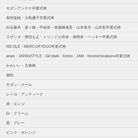
モダンアンテナ卒業式袴
有村架純・大島優子卒業式袴
白石麻衣・菜々緒・平祐奈・假屋崎省吾・山本美月・山本彩卒業式袴
スザンヌ・押切もえ・トリンドル玲奈・南明奈・ベッキー卒業式袴
NICOLE・MERCURYDUO卒業式袴
anan・JAPANSTYLE・Gil’stalk・Xmiss・JAM・hiromichinakano卒業式袴
かわいい・古典柄
個性
モダン・クール
レトロ・アンティーク
赤・エンジ
白・クリーム
黒・グレー
ピンク・オレンジ