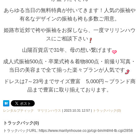
あらゆる当日の無料特典が付いてきます！人気の振袖や
有名なデザインの振袖も袴も多数ご用意。
姫路市近郊で袴や振袖をお探しなら、一度マリリンハウ
スにご相談下さい
山陽百貨店で31年、母の想い繋げます
成人式振袖500点・卒業式袴＆着物800点・前撮り写真・
当日の美容まで全て揃った楽々プランが人気です
ドレスは7～23号までサイズ豊富 5,000円～ブランド商
品まで豊富に取り揃えております。
レンタルブティック マリリンハウス
| 2023.10.31 12:57 |
トラックバック(0)
トラックバック(0)
トラックバックURL: https://www.marilynhouse.co.jp/cgi-bin/mt/mt-tb.cgi/2858