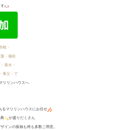
ます
赤穂・
宍粟・備前
区・垂水・
・養父・で゙
マリリンハウスへ
あるマリリンハウスにお任せ
特典
が盛りだくさん
デザインの振袖も袴も多数ご用意。