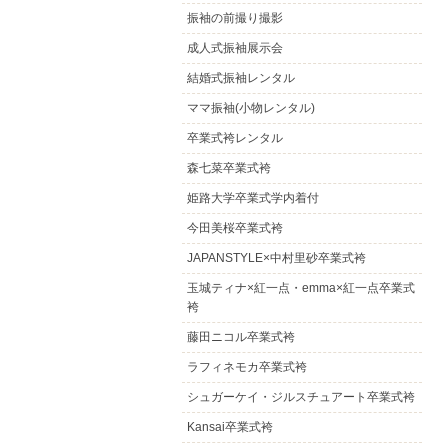
振袖の前撮り撮影
成人式振袖展示会
結婚式振袖レンタル
ママ振袖(小物レンタル)
卒業式袴レンタル
森七菜卒業式袴
姫路大学卒業式学内着付
今田美桜卒業式袴
JAPANSTYLE×中村里砂卒業式袴
玉城ティナ×紅一点・emma×紅一点卒業式
袴
藤田ニコル卒業式袴
ラフィネモカ卒業式袴
シュガーケイ・ジルスチュアート卒業式袴
Kansai卒業式袴