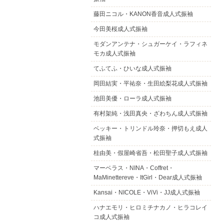
藤田ニコル・KANON香音成人式振袖
今田美桜成人式振袖
モダンアンテナ・シュガーケイ・ラフィネ
モカ成人式振袖
てふてふ・ひいな成人式振袖
岡田結実・平祐奈・生田絵梨花成人式振袖
池田美優・ローラ成人式振袖
有村架純・浅田真央・ざわちん成人式振袖
ベッキー・トリンドル玲奈・押切もえ成人
式振袖
桂由美・假屋崎省吾・松田聖子成人式振袖
マーベラス・NINA・Coffret・
MaMinettereve・ItGirl・Dear成人式振袖
Kansai・NICOLE・ViVi・JJ成人式振袖
ハナエモリ・ヒロミチナカノ・ヒラコレイ
コ成人式振袖