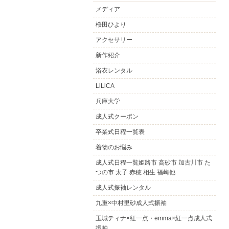
メディア
桜田ひより
アクセサリー
新作紹介
浴衣レンタル
LiLiCA
兵庫大学
成人式クーポン
卒業式日程一覧表
着物のお悩み
成人式日程一覧姫路市 高砂市 加古川市 た
つの市 太子 赤穂 相生 福崎他
成人式振袖レンタル
九重×中村里砂成人式振袖
玉城ティナ×紅一点・emma×紅一点成人式
振袖