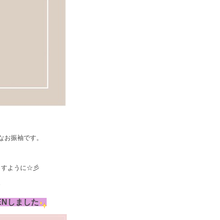
なお振袖です。
ますように☆彡
。
ENしました