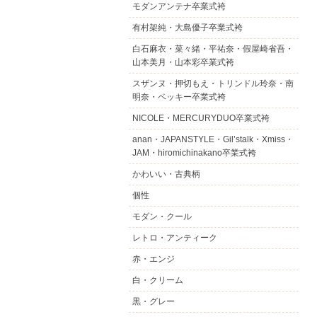
モダンアンテナ卒業式袴
有村架純・大島優子卒業式袴
白石麻衣・菜々緒・平祐奈・假屋崎省吾・
山本美月・山本彩卒業式袴
スザンヌ・押切もえ・トリンドル玲奈・南
明奈・ベッキー卒業式袴
NICOLE・MERCURYDUO卒業式袴
anan・JAPANSTYLE・Gil’stalk・Xmiss・
JAM・hiromichinakano卒業式袴
かわいい・古典柄
個性
モダン・クール
レトロ・アンティーク
赤・エンジ
白・クリーム
黒・グレー