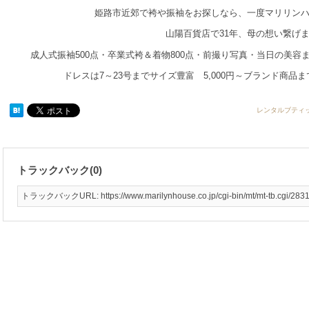
姫路市近郊で袴や振袖をお探しなら、一度マリリン
山陽百貨店で31年、母の想い繋げ
成人式振袖500点・卒業式袴＆着物800点・前撮り写真・当日の美
ドレスは7～23号までサイズ豊富 5,000円～ブランド商品
レンタルブティ
トラックバック(0)
トラックバックURL: https://www.marilynhouse.co.jp/cgi-bin/mt/mt-tb.cgi/283