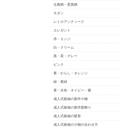
古典柄・受賞柄
モダン
レトロアンティーク
エレガント
赤・エンジ
白・クリーム
黒・茶・グレー
ピンク
黄・からし・オレンジ
緑・黄緑
青・水色・ネイビー・紫
成人式振袖の新作小物
成人式振袖の新作髪飾り
成人式振袖の髪形
成人式振袖の小物の合わせ方