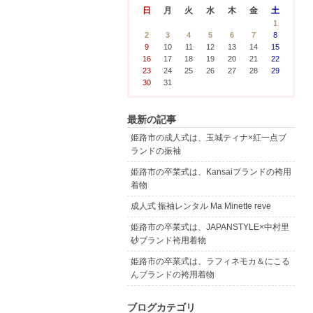
日
月
火
水
木
金
土
1
2
3
4
5
6
7
8
9
10
11
12
13
14
15
16
17
18
19
20
21
22
23
24
25
26
27
28
29
30
31
最新の記事
姫路市の成人式は、玉城ティナ×紅一点ブ
ランドの振袖
姫路市の卒業式は、Kansaiブランドの袴用
着物
成人式 振袖レンタル Ma Minette reve
姫路市の卒業式は、JAPANSTYLE×中村里
砂ブランド袴用着物
姫路市の卒業式は、ラフィネモカ＆にこる
んブランドの袴用着物
ブログカテゴリ