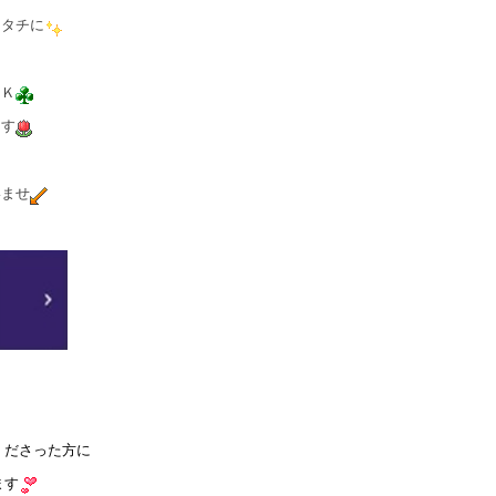
カタチに
ＯＫ
ます
いませ
くださった方に
ます