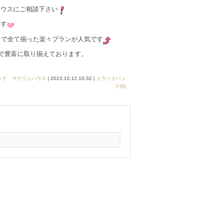
ハウスにご相談下さい
ます
容まで全て揃った楽々プランが人気です
まで豊富に取り揃えております。
ック マリリンハウス
| 2023.10.12 10:32 |
トラックバッ
ク(0)
1