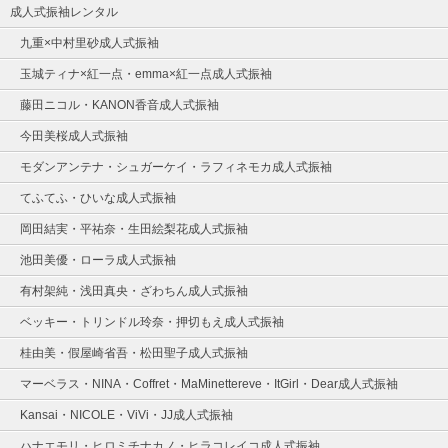
成人式振袖レンタル
九重×中村里砂成人式振袖
玉城ティナ×紅一点・emma×紅一点成人式振袖
藤田ニコル・KANON香音成人式振袖
今田美桜成人式振袖
モダンアンテナ・シュガーケイ・ラフィネモカ成人式振袖
てふてふ・ひいな成人式振袖
岡田結実・平祐奈・生田絵梨花成人式振袖
池田美優・ローラ成人式振袖
有村架純・浅田真央・ざわちん成人式振袖
ベッキー・トリンドル玲奈・押切もえ成人式振袖
桂由美・假屋崎省吾・松田聖子成人式振袖
マーベラス・NINA・Coffret・MaMinettereve・ItGirl・Dear成人式振袖
Kansai・NICOLE・ViVi・JJ成人式振袖
ハナエモリ・ヒロミチナカノ・ヒラコレイコ成人式振袖