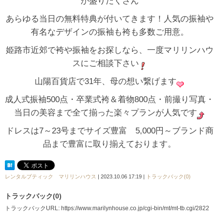
が盛りだくさん
あらゆる当日の無料特典が付いてきます！人気の振袖や
有名なデザインの振袖も袴も多数ご用意。
姫路市近郊で袴や振袖をお探しなら、一度マリリンハウ
スにご相談下さい
山陽百貨店で31年、母の想い繋げます
成人式振袖500点・卒業式袴＆着物800点・前撮り写真・
当日の美容まで全て揃った楽々プランが人気です
ドレスは7～23号までサイズ豊富 5,000円～ブランド商
品まで豊富に取り揃えております。
レンタルブティック マリリンハウス
| 2023.10.06 17:19 |
トラックバック(0)
トラックバック(0)
トラックバックURL: https://www.marilynhouse.co.jp/cgi-bin/mt/mt-tb.cgi/2822