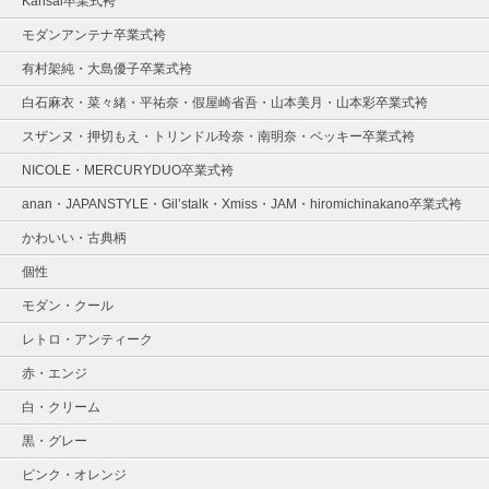
Kansai卒業式袴
モダンアンテナ卒業式袴
有村架純・大島優子卒業式袴
白石麻衣・菜々緒・平祐奈・假屋崎省吾・山本美月・山本彩卒業式袴
スザンヌ・押切もえ・トリンドル玲奈・南明奈・ベッキー卒業式袴
NICOLE・MERCURYDUO卒業式袴
anan・JAPANSTYLE・Gil’stalk・Xmiss・JAM・hiromichinakano卒業式袴
かわいい・古典柄
個性
モダン・クール
レトロ・アンティーク
赤・エンジ
白・クリーム
黒・グレー
ピンク・オレンジ