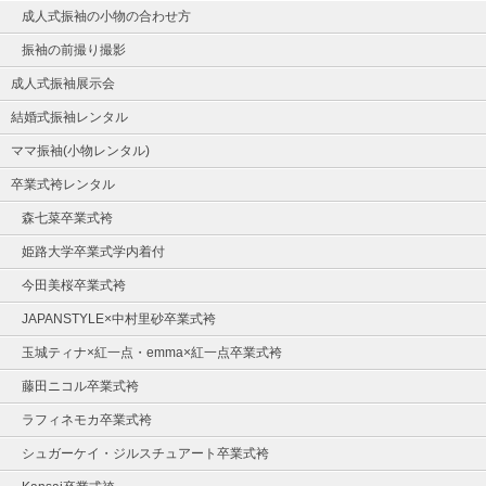
成人式振袖の小物の合わせ方
振袖の前撮り撮影
成人式振袖展示会
結婚式振袖レンタル
ママ振袖(小物レンタル)
卒業式袴レンタル
森七菜卒業式袴
姫路大学卒業式学内着付
今田美桜卒業式袴
JAPANSTYLE×中村里砂卒業式袴
玉城ティナ×紅一点・emma×紅一点卒業式袴
藤田ニコル卒業式袴
ラフィネモカ卒業式袴
シュガーケイ・ジルスチュアート卒業式袴