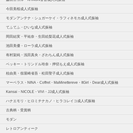
今田美桜成人式振袖
モダンアンテナ・シュガーケイ・ラフィネモカ成人式振袖
てふてふ・ひいな成人式振袖
岡田結実・平祐奈・生田絵梨花成人式振袖
池田美優・ローラ成人式振袖
有村架純・浅田真央・ざわちん成人式振袖
ベッキー・トリンドル玲奈・押切もえ成人式振袖
桂由美・假屋崎省吾・松田聖子成人式振袖
マーベラス・NINA・Coffret・MaMinettereve・ItGirl・Dear成人式振袖
Kansai・NICOLE・ViVi・JJ成人式振袖
ハナエモリ・ヒロミチナカノ・ヒラコレイコ成人式振袖
古典柄・受賞柄
モダン
レトロアンティーク