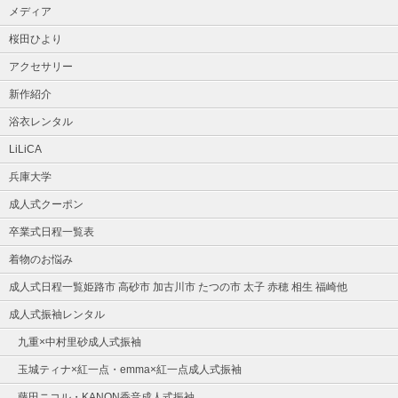
メディア
桜田ひより
アクセサリー
新作紹介
浴衣レンタル
LiLiCA
兵庫大学
成人式クーポン
卒業式日程一覧表
着物のお悩み
成人式日程一覧姫路市 高砂市 加古川市 たつの市 太子 赤穂 相生 福崎他
成人式振袖レンタル
九重×中村里砂成人式振袖
玉城ティナ×紅一点・emma×紅一点成人式振袖
藤田ニコル・KANON香音成人式振袖