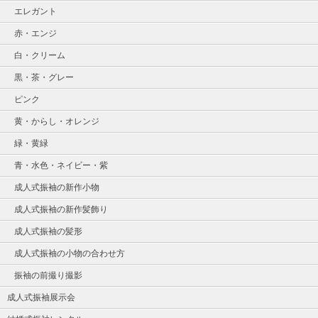
エレガント
赤・エンジ
白・クリーム
黒・茶・グレー
ピンク
黄・からし・オレンジ
緑・黄緑
青・水色・ネイビー・紫
成人式振袖の新作小物
成人式振袖の新作髪飾り
成人式振袖の髪形
成人式振袖の小物の合わせ方
振袖の前撮り撮影
成人式振袖展示会