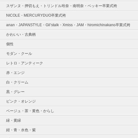
スザンヌ・押切もえ・トリンドル玲奈・南明奈・ベッキー卒業式袴
NICOLE・MERCURYDUO卒業式袴
anan・JAPANSTYLE・Gil’stalk・Xmiss・JAM・hiromichinakano卒業式袴
かわいい・古典柄
個性
モダン・クール
レトロ・アンティーク
赤・エンジ
白・クリーム
黒・グレー
ピンク・オレンジ
ベージュ・茶・黄色・からし
緑・黄緑
紺・青・水色・紫