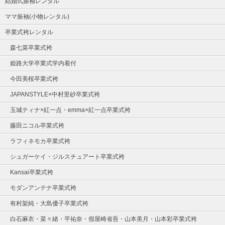
結婚式振袖レンタル
ママ振袖(小物レンタル)
卒業式袴レンタル
森七菜卒業式袴
姫路大学卒業式学内着付
今田美桜卒業式袴
JAPANSTYLE×中村里砂卒業式袴
玉城ティナ×紅一点・emma×紅一点卒業式袴
藤田ニコル卒業式袴
ラフィネモカ卒業式袴
シュガーケイ・ジルスチュアート卒業式袴
Kansai卒業式袴
モダンアンテナ卒業式袴
有村架純・大島優子卒業式袴
白石麻衣・菜々緒・平祐奈・假屋崎省吾・山本美月・山本彩卒業式袴