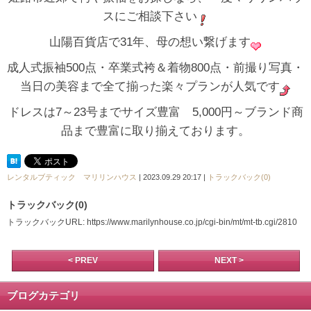
スにご相談下さい
山陽百貨店で31年、母の想い繋げます
成人式振袖500点・卒業式袴＆着物800点・前撮り写真・
当日の美容まで全て揃った楽々プランが人気です
ドレスは7～23号までサイズ豊富 5,000円～ブランド商
品まで豊富に取り揃えております。
レンタルブティック マリリンハウス
| 2023.09.29 20:17 |
トラックバック(0)
トラックバック(0)
トラックバックURL: https://www.marilynhouse.co.jp/cgi-bin/mt/mt-tb.cgi/2810
< PREV
NEXT >
ブログカテゴリ