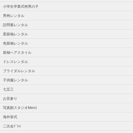
小学生卒業式袴男の子
男袴レンタル
訪問着レンタル
黒留袖レンタル
色留袖レンタル
留袖ヘアスタイル
ドレスレンタル
ブライダルレンタル
子供服レンタル
七五三
お宮参り
写真館スタジオMerci
海外挙式
二次会ﾄﾞﾚｽ