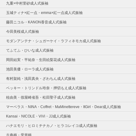
九重×中村里砂成人式振袖
玉城ティナ×紅一点・emma×紅一点成人式振袖
藤田ニコル・KANON香音成人式振袖
今田美桜成人式振袖
モダンアンテナ・シュガーケイ・ラフィネモカ成人式振袖
てふてふ・ひいな成人式振袖
岡田結実・平祐奈・生田絵梨花成人式振袖
池田美優・ローラ成人式振袖
有村架純・浅田真央・ざわちん成人式振袖
ベッキー・トリンドル玲奈・押切もえ成人式振袖
桂由美・假屋崎省吾・松田聖子成人式振袖
マーベラス・NINA・Coffret・MaMinettereve・ItGirl・Dear成人式振袖
Kansai・NICOLE・ViVi・JJ成人式振袖
ハナエモリ・ヒロミチナカノ・ヒラコレイコ成人式振袖
古典柄・受賞柄