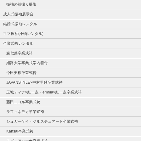
振袖の前撮り撮影
成人式振袖展示会
結婚式振袖レンタル
ママ振袖(小物レンタル)
卒業式袴レンタル
森七菜卒業式袴
姫路大学卒業式学内着付
今田美桜卒業式袴
JAPANSTYLE×中村里砂卒業式袴
玉城ティナ×紅一点・emma×紅一点卒業式袴
藤田ニコル卒業式袴
ラフィネモカ卒業式袴
シュガーケイ・ジルスチュアート卒業式袴
Kansai卒業式袴
モダンアンテナ卒業式袴