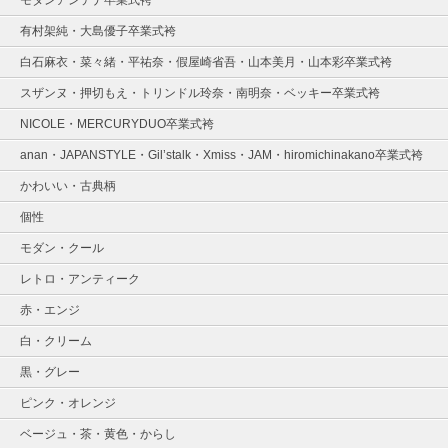
有村架純・大島優子卒業式袴
白石麻衣・菜々緒・平祐奈・假屋崎省吾・山本美月・山本彩卒業式袴
スザンヌ・押切もえ・トリンドル玲奈・南明奈・ベッキー卒業式袴
NICOLE・MERCURYDUO卒業式袴
anan・JAPANSTYLE・Gil’stalk・Xmiss・JAM・hiromichinakano卒業式袴
かわいい・古典柄
個性
モダン・クール
レトロ・アンティーク
赤・エンジ
白・クリーム
黒・グレー
ピンク・オレンジ
ベージュ・茶・黄色・からし