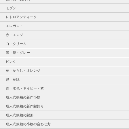
モダン
レトロアンティーク
エレガント
赤・エンジ
白・クリーム
黒・茶・グレー
ピンク
黄・からし・オレンジ
緑・黄緑
青・水色・ネイビー・紫
成人式振袖の新作小物
成人式振袖の新作髪飾り
成人式振袖の髪形
成人式振袖の小物の合わせ方