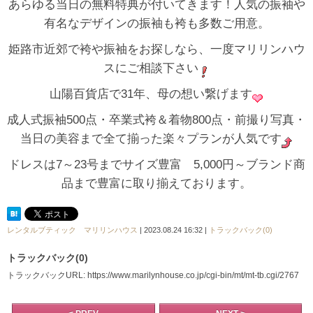
あらゆる当日の無料特典が付いてきます！人気の振袖や
有名なデザインの振袖も袴も多数ご用意。
姫路市近郊で袴や振袖をお探しなら、一度マリリンハウ
スにご相談下さい
山陽百貨店で31年、母の想い繋げます
成人式振袖500点・卒業式袴＆着物800点・前撮り写真・
当日の美容まで全て揃った楽々プランが人気です
ドレスは7～23号までサイズ豊富 5,000円～ブランド商
品まで豊富に取り揃えております。
レンタルブティック マリリンハウス
| 2023.08.24 16:32 |
トラックバック(0)
トラックバック(0)
トラックバックURL: https://www.marilynhouse.co.jp/cgi-bin/mt/mt-tb.cgi/2767