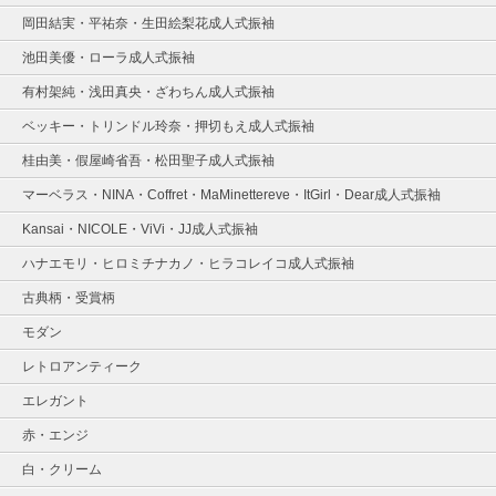
岡田結実・平祐奈・生田絵梨花成人式振袖
池田美優・ローラ成人式振袖
有村架純・浅田真央・ざわちん成人式振袖
ベッキー・トリンドル玲奈・押切もえ成人式振袖
桂由美・假屋崎省吾・松田聖子成人式振袖
マーベラス・NINA・Coffret・MaMinettereve・ItGirl・Dear成人式振袖
Kansai・NICOLE・ViVi・JJ成人式振袖
ハナエモリ・ヒロミチナカノ・ヒラコレイコ成人式振袖
古典柄・受賞柄
モダン
レトロアンティーク
エレガント
赤・エンジ
白・クリーム