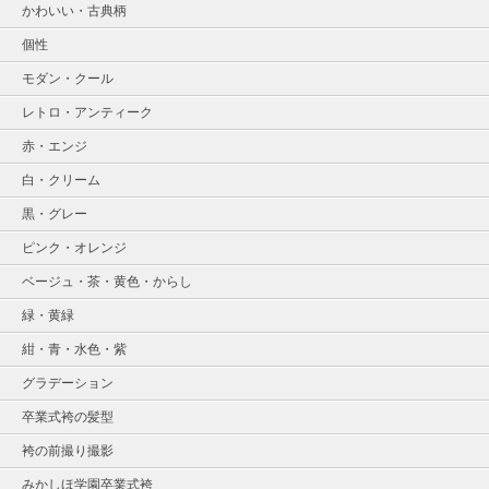
かわいい・古典柄
個性
モダン・クール
レトロ・アンティーク
赤・エンジ
白・クリーム
黒・グレー
ピンク・オレンジ
ベージュ・茶・黄色・からし
緑・黄緑
紺・青・水色・紫
グラデーション
卒業式袴の髪型
袴の前撮り撮影
みかしほ学園卒業式袴