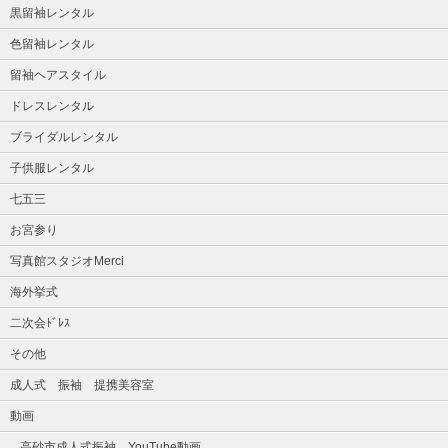
黒留袖レンタル
色留袖レンタル
留袖ヘアスタイル
ドレスレンタル
ブライダルレンタル
子供服レンタル
七五三
お宮参り
写真館スタジオMerci
海外挙式
二次会ﾄﾞﾚｽ
その他
成人式 振袖 提携美容室
動画
高砂市成人式振袖 YouTube動画