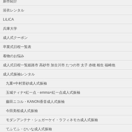
新作紹介
浴衣レンタル
LiLiCA
兵庫大学
成人式クーポン
卒業式日程一覧表
着物のお悩み
成人式日程一覧姫路市 高砂市 加古川市 たつの市 太子 赤穂 相生 福崎他
成人式振袖レンタル
九重×中村里砂成人式振袖
玉城ティナ×紅一点・emma×紅一点成人式振袖
藤田ニコル・KANON香音成人式振袖
今田美桜成人式振袖
モダンアンテナ・シュガーケイ・ラフィネモカ成人式振袖
てふてふ・ひいな成人式振袖