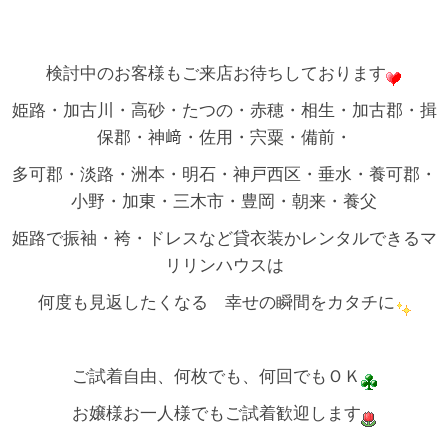
検討中のお客様もご来店お待ちしております
姫路・加古川・高砂・たつの・赤穂・相生・加古郡・揖
保郡・神﨑・佐用・宍粟・備前・
多可郡・淡路・洲本・明石・神戸西区・垂水・養可郡・
小野・加東・三木市・豊岡・朝来・養父
姫路で振袖・袴・ドレスなど貸衣装かレンタルできるマ
リリンハウスは
何度も見返したくなる 幸せの瞬間をカタチに
ご試着自由、何枚でも、何回でもＯＫ
お嬢様お一人様でもご試着歓迎します