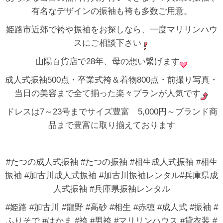
有名なデザインの振袖も袴も多数ご用意。
姫路市近郊で袴や振袖をお探しなら、一度マリリンハウ
スにご相談下さい
山陽百貨店で28年、母の想い繋げます
成人式振袖500点・卒業式袴＆着物800点・前撮り写真・
当日の美容まで全て揃った楽々プランが人気です
ドレスは7～23号までサイズ豊富 5,000円～ブランド商
品まで豊富に取り揃えております
#たつの成人式振袖 #たつの振袖 #相生成人式振袖 #相生
振袖 #加古川成人式振袖 #加古川振袖レンタル#兵庫県成
人式振袖 #兵庫県振袖レンタル
#姫路 #加古川 #龍野 #高砂 #相生 #赤穂 #成人式 #振袖 #
ふりそで #はかま #袴 #男袴 #マリリンハウス #貸衣装 #