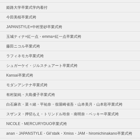
姫路大学卒業式学内着付
今田美桜卒業式袴
JAPANSTYLE×中村里砂卒業式袴
玉城ティナ×紅一点・emma×紅一点卒業式袴
藤田ニコル卒業式袴
ラフィネモカ卒業式袴
シュガーケイ・ジルスチュアート卒業式袴
Kansai卒業式袴
モダンアンテナ卒業式袴
有村架純・大島優子卒業式袴
白石麻衣・菜々緒・平祐奈・假屋崎省吾・山本美月・山本彩卒業式袴
スザンヌ・押切もえ・トリンドル玲奈・南明奈・ベッキー卒業式袴
NICOLE・MERCURYDUO卒業式袴
anan・JAPANSTYLE・Gil’stalk・Xmiss・JAM・hiromichinakano卒業式袴