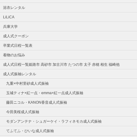
浴衣レンタル
LiLiCA
兵庫大学
成人式クーポン
卒業式日程一覧表
着物のお悩み
成人式日程一覧姫路市 高砂市 加古川市 たつの市 太子 赤穂 相生 福崎他
成人式振袖レンタル
九重×中村里砂成人式振袖
玉城ティナ×紅一点・emma×紅一点成人式振袖
藤田ニコル・KANON香音成人式振袖
今田美桜成人式振袖
モダンアンテナ・シュガーケイ・ラフィネモカ成人式振袖
てふてふ・ひいな成人式振袖