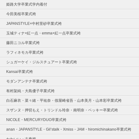
姫路大学卒業式学内着付
今田美桜卒業式袴
JAPANSTYLE×中村里砂卒業式袴
玉城ティナ×紅一点・emma×紅一点卒業式袴
藤田ニコル卒業式袴
ラフィネモカ卒業式袴
シュガーケイ・ジルスチュアート卒業式袴
Kansai卒業式袴
モダンアンテナ卒業式袴
有村架純・大島優子卒業式袴
白石麻衣・菜々緒・平祐奈・假屋崎省吾・山本美月・山本彩卒業式袴
スザンヌ・押切もえ・トリンドル玲奈・南明奈・ベッキー卒業式袴
NICOLE・MERCURYDUO卒業式袴
anan・JAPANSTYLE・Gil’stalk・Xmiss・JAM・hiromichinakano卒業式袴
かわいい・古典柄