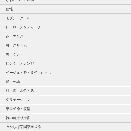
個性
モダン・クール
レトロ・アンティーク
赤・エンジ
白・クリーム
黒・グレー
ピンク・オレンジ
ベージュ・茶・黄色・からし
緑・黄緑
紺・青・水色・紫
グラデーション
卒業式袴の髪型
袴の前撮り撮影
みかしほ学園卒業式袴