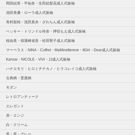
岡田結実・平祐奈・生田絵梨花成人式振袖
池田美優・ローラ成人式振袖
有村架純・浅田真央・ざわちん成人式振袖
ベッキー・トリンドル玲奈・押切もえ成人式振袖
桂由美・假屋崎省吾・松田聖子成人式振袖
マーベラス・NINA・Coffret・MaMinettereve・ItGirl・Dear成人式振袖
Kansai・NICOLE・ViVi・JJ成人式振袖
ハナエモリ・ヒロミチナカノ・ヒラコレイコ成人式振袖
古典柄・受賞柄
モダン
レトロアンティーク
エレガント
赤・エンジ
白・クリーム
黒・茶・グレー