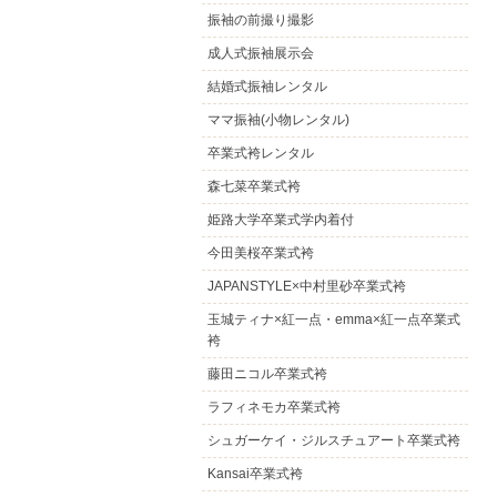
振袖の前撮り撮影
成人式振袖展示会
結婚式振袖レンタル
ママ振袖(小物レンタル)
卒業式袴レンタル
森七菜卒業式袴
姫路大学卒業式学内着付
今田美桜卒業式袴
JAPANSTYLE×中村里砂卒業式袴
玉城ティナ×紅一点・emma×紅一点卒業式
袴
藤田ニコル卒業式袴
ラフィネモカ卒業式袴
シュガーケイ・ジルスチュアート卒業式袴
Kansai卒業式袴