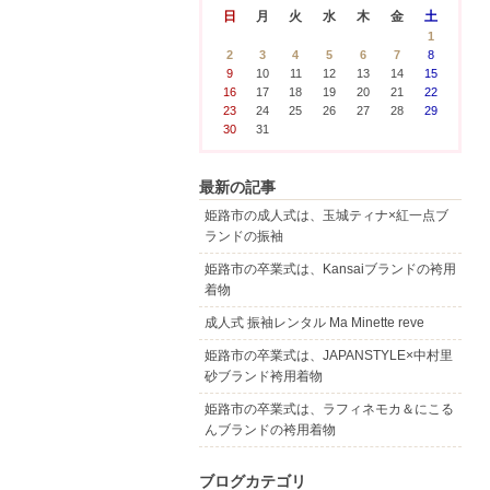
日
月
火
水
木
金
土
1
2
3
4
5
6
7
8
9
10
11
12
13
14
15
16
17
18
19
20
21
22
23
24
25
26
27
28
29
30
31
最新の記事
姫路市の成人式は、玉城ティナ×紅一点ブ
ランドの振袖
姫路市の卒業式は、Kansaiブランドの袴用
着物
成人式 振袖レンタル Ma Minette reve
姫路市の卒業式は、JAPANSTYLE×中村里
砂ブランド袴用着物
姫路市の卒業式は、ラフィネモカ＆にこる
んブランドの袴用着物
ブログカテゴリ