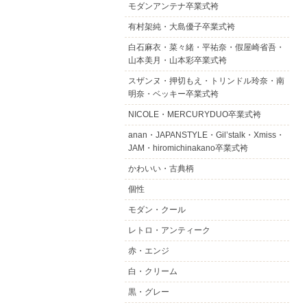
モダンアンテナ卒業式袴
有村架純・大島優子卒業式袴
白石麻衣・菜々緒・平祐奈・假屋崎省吾・
山本美月・山本彩卒業式袴
スザンヌ・押切もえ・トリンドル玲奈・南
明奈・ベッキー卒業式袴
NICOLE・MERCURYDUO卒業式袴
anan・JAPANSTYLE・Gil’stalk・Xmiss・
JAM・hiromichinakano卒業式袴
かわいい・古典柄
個性
モダン・クール
レトロ・アンティーク
赤・エンジ
白・クリーム
黒・グレー