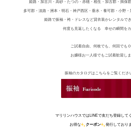
姫路・加古川・高砂・たつの・赤穂・相生・加古郡・揖保
多可郡・淡路・洲本・明石・神戸西区・垂水・養可郡・小野・
姫路で振袖・袴・ドレスなど貸衣装かレンタルで
何度も見返したくなる 幸せの瞬間を
ご試着自由、何枚でも、何回でも
お嬢様お一人様でもご試着歓迎し
振袖のカタログはこちらをご覧くださ
マリリンハウスではLINEで友だち登録して
お得な
クーポン
発行しており