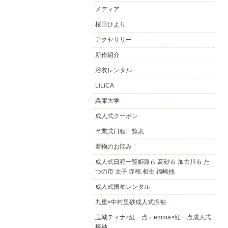
メディア
桜田ひより
アクセサリー
新作紹介
浴衣レンタル
LiLiCA
兵庫大学
成人式クーポン
卒業式日程一覧表
着物のお悩み
成人式日程一覧姫路市 高砂市 加古川市 た
つの市 太子 赤穂 相生 福崎他
成人式振袖レンタル
九重×中村里砂成人式振袖
玉城ティナ×紅一点・emma×紅一点成人式
振袖