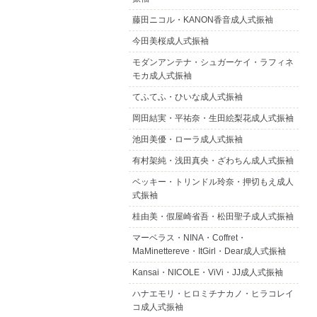
藤田ニコル・KANON香音成人式振袖
今田美桜成人式振袖
モダンアンテナ・シュガーケイ・ラフィネ
モカ成人式振袖
てふてふ・ひいな成人式振袖
岡田結実・平祐奈・生田絵梨花成人式振袖
池田美優・ローラ成人式振袖
有村架純・浅田真央・ざわちん成人式振袖
ベッキー・トリンドル玲奈・押切もえ成人
式振袖
桂由美・假屋崎省吾・松田聖子成人式振袖
マーベラス・NINA・Coffret・
MaMinettereve・ItGirl・Dear成人式振袖
Kansai・NICOLE・ViVi・JJ成人式振袖
ハナエモリ・ヒロミチナカノ・ヒラコレイ
コ成人式振袖