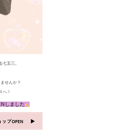
る七五三。
しませんか？
スへ！
ENしました