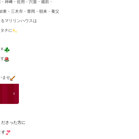
郡・神﨑・佐用・宍粟・備前・
加東・三木市・豊岡・朝来・養父
きるマリリンハウスは
カタチに
ＯＫ
ます
いませ
くださった方に
ます