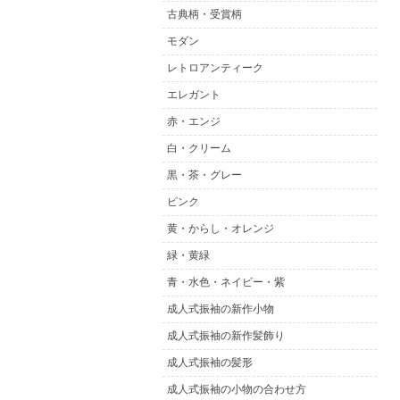
古典柄・受賞柄
モダン
レトロアンティーク
エレガント
赤・エンジ
白・クリーム
黒・茶・グレー
ピンク
黄・からし・オレンジ
緑・黄緑
青・水色・ネイビー・紫
成人式振袖の新作小物
成人式振袖の新作髪飾り
成人式振袖の髪形
成人式振袖の小物の合わせ方