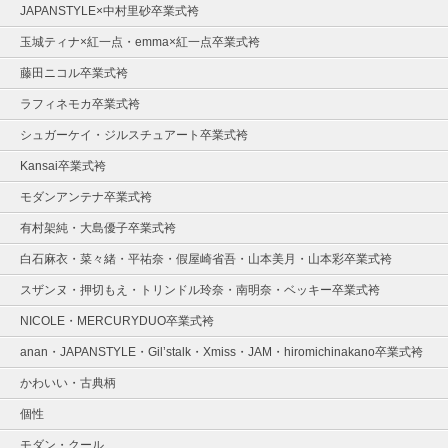
JAPANSTYLE×中村里砂卒業式袴
玉城ティナ×紅一点・emma×紅一点卒業式袴
藤田ニコル卒業式袴
ラフィネモカ卒業式袴
シュガーケイ・ジルスチュアート卒業式袴
Kansai卒業式袴
モダンアンテナ卒業式袴
有村架純・大島優子卒業式袴
白石麻衣・菜々緒・平祐奈・假屋崎省吾・山本美月・山本彩卒業式袴
スザンヌ・押切もえ・トリンドル玲奈・南明奈・ベッキー卒業式袴
NICOLE・MERCURYDUO卒業式袴
anan・JAPANSTYLE・Gil’stalk・Xmiss・JAM・hiromichinakano卒業式袴
かわいい・古典柄
個性
モダン・クール