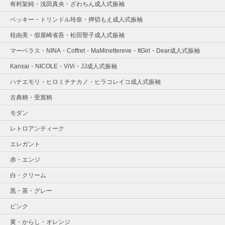
有村架純・浅田真央・ざわちん成人式振袖
ベッキー・トリンドル玲奈・押切もえ成人式振袖
桂由美・假屋崎省吾・松田聖子成人式振袖
マーベラス・NINA・Coffret・MaMinettereve・ItGirl・Dear成人式振袖
Kansai・NICOLE・ViVi・JJ成人式振袖
ハナエモリ・ヒロミチナカノ・ヒラコレイコ成人式振袖
古典柄・受賞柄
モダン
レトロアンティーク
エレガント
赤・エンジ
白・クリーム
黒・茶・グレー
ピンク
黄・からし・オレンジ