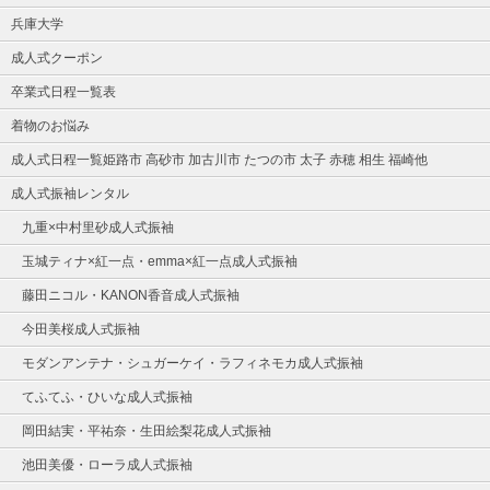
兵庫大学
成人式クーポン
卒業式日程一覧表
着物のお悩み
成人式日程一覧姫路市 高砂市 加古川市 たつの市 太子 赤穂 相生 福崎他
成人式振袖レンタル
九重×中村里砂成人式振袖
玉城ティナ×紅一点・emma×紅一点成人式振袖
藤田ニコル・KANON香音成人式振袖
今田美桜成人式振袖
モダンアンテナ・シュガーケイ・ラフィネモカ成人式振袖
てふてふ・ひいな成人式振袖
岡田結実・平祐奈・生田絵梨花成人式振袖
池田美優・ローラ成人式振袖