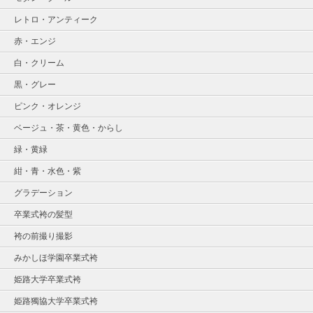
レトロ・アンティーク
赤・エンジ
白・クリーム
黒・グレー
ピンク・オレンジ
ベージュ・茶・黄色・からし
緑・黄緑
紺・青・水色・紫
グラデーション
卒業式袴の髪型
袴の前撮り撮影
みかしほ学園卒業式袴
姫路大学卒業式袴
姫路獨協大学卒業式袴