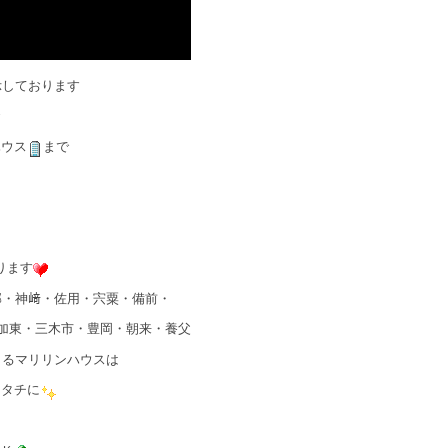
示しております
ハウス
まで
ります
郡・神﨑・佐用・宍粟・備前・
加東・三木市・豊岡・朝来・養父
きるマリリンハウスは
カタチに