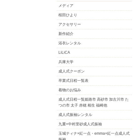
メディア
桜田ひより
アクセサリー
新作紹介
浴衣レンタル
LiLiCA
兵庫大学
成人式クーポン
卒業式日程一覧表
着物のお悩み
成人式日程一覧姫路市 高砂市 加古川市 た
つの市 太子 赤穂 相生 福崎他
成人式振袖レンタル
九重×中村里砂成人式振袖
玉城ティナ×紅一点・emma×紅一点成人式
振袖