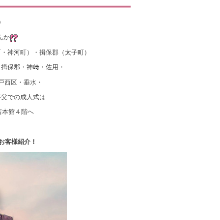
》
んか
町・神河町）・揖保郡（太子町）
・揖保郡・神﨑・佐用・
戸西区・垂水・
養父での成人式は
店本館４階へ
お客様紹介！