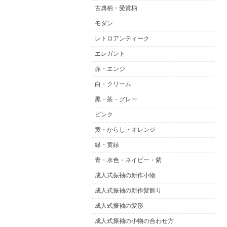
古典柄・受賞柄
モダン
レトロアンティーク
エレガント
赤・エンジ
白・クリーム
黒・茶・グレー
ピンク
黄・からし・オレンジ
緑・黄緑
青・水色・ネイビー・紫
成人式振袖の新作小物
成人式振袖の新作髪飾り
成人式振袖の髪形
成人式振袖の小物の合わせ方