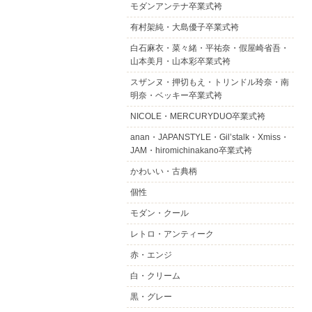
モダンアンテナ卒業式袴
有村架純・大島優子卒業式袴
白石麻衣・菜々緒・平祐奈・假屋崎省吾・
山本美月・山本彩卒業式袴
スザンヌ・押切もえ・トリンドル玲奈・南
明奈・ベッキー卒業式袴
NICOLE・MERCURYDUO卒業式袴
anan・JAPANSTYLE・Gil’stalk・Xmiss・
JAM・hiromichinakano卒業式袴
かわいい・古典柄
個性
モダン・クール
レトロ・アンティーク
赤・エンジ
白・クリーム
黒・グレー