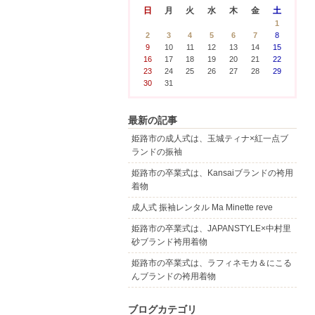
日
月
火
水
木
金
土
1
2
3
4
5
6
7
8
9
10
11
12
13
14
15
16
17
18
19
20
21
22
23
24
25
26
27
28
29
30
31
最新の記事
姫路市の成人式は、玉城ティナ×紅一点ブ
ランドの振袖
姫路市の卒業式は、Kansaiブランドの袴用
着物
成人式 振袖レンタル Ma Minette reve
姫路市の卒業式は、JAPANSTYLE×中村里
砂ブランド袴用着物
姫路市の卒業式は、ラフィネモカ＆にこる
んブランドの袴用着物
ブログカテゴリ