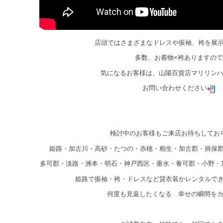
店頭ではさまざまなドレスや振袖、袴を展
多数、お着物×袴ありますので
気になるお客様は、山陽百貨店マリリン
お問い合わせください
検討中のお客様もご来店お待ちしてお
姫路・加古川・高砂・たつの・赤穂・相生・加古郡・揖保
多可郡・淡路・洲本・明石・神戸西区・垂水・養可郡・小野・
姫路で振袖・袴・ドレスなど貸衣装かレンタルで
何度も見返したくなる 幸せの瞬間を