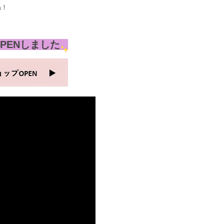
ね！
。
PENしました