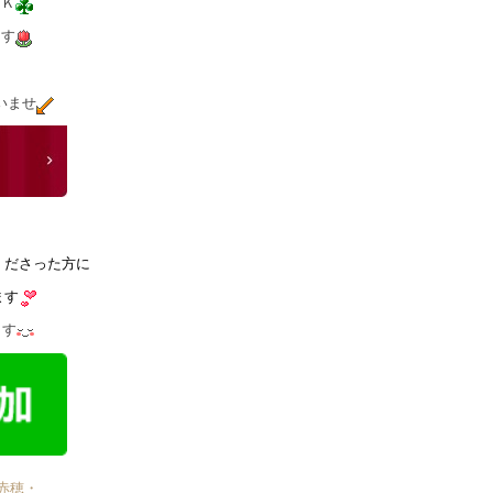
ＯＫ
ます
いませ
くださった方に
ます
ます
赤穂・