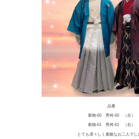
品番
着物-60 男袴-60 （左）
着物-61 男袴-61 （右）
とても凛々しく素敵なお二人でし