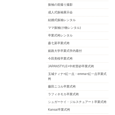
振袖の前撮り撮影
成人式振袖展示会
結婚式振袖レンタル
ママ振袖(小物レンタル)
卒業式袴レンタル
森七菜卒業式袴
姫路大学卒業式学内着付
今田美桜卒業式袴
JAPANSTYLE×中村里砂卒業式袴
玉城ティナ×紅一点・emma×紅一点卒業式
袴
藤田ニコル卒業式袴
ラフィネモカ卒業式袴
シュガーケイ・ジルスチュアート卒業式袴
Kansai卒業式袴