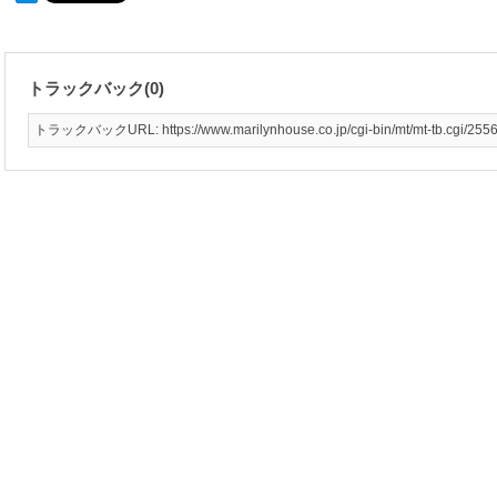
トラックバック(0)
トラックバックURL: https://www.marilynhouse.co.jp/cgi-bin/mt/mt-tb.cgi/255