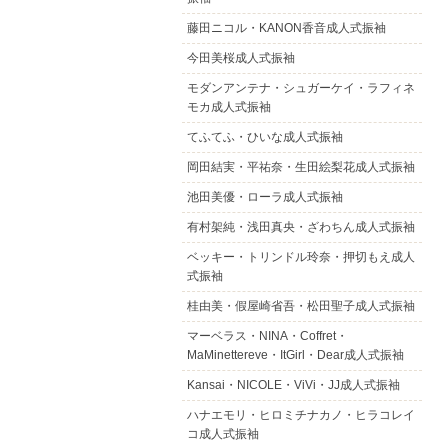
藤田ニコル・KANON香音成人式振袖
今田美桜成人式振袖
モダンアンテナ・シュガーケイ・ラフィネ
モカ成人式振袖
てふてふ・ひいな成人式振袖
岡田結実・平祐奈・生田絵梨花成人式振袖
池田美優・ローラ成人式振袖
有村架純・浅田真央・ざわちん成人式振袖
ベッキー・トリンドル玲奈・押切もえ成人
式振袖
桂由美・假屋崎省吾・松田聖子成人式振袖
マーベラス・NINA・Coffret・
MaMinettereve・ItGirl・Dear成人式振袖
Kansai・NICOLE・ViVi・JJ成人式振袖
ハナエモリ・ヒロミチナカノ・ヒラコレイ
コ成人式振袖