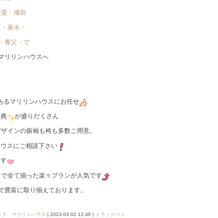
宍粟・備前
区・垂水・
・養父・で゙
マリリンハウスへ
あるマリリンハウスにお任せ
特典
が盛りだくさん
デザインの振袖も袴も多数ご用意。
ハウスにご相談下さい
ます
容まで全て揃った楽々プランが人気です
まで豊富に取り揃えております。
ック マリリンハウス
| 2023.03.02 12:46 |
トラックバッ