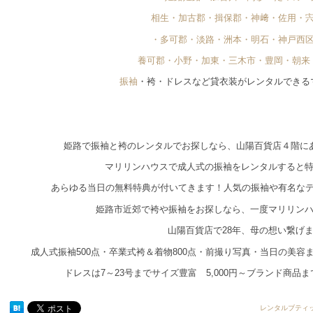
相生・加古郡・揖保郡・神﨑・佐用・
・多可郡・淡路・洲本・明石・神戸西
養可郡・小野・加東・三木市・豊岡・朝来
振袖
・袴・ドレスなど貸衣装がレンタルできる
姫路で振袖と袴のレンタルでお探しなら、山陽百貨店４階に
マリリンハウスで成人式の振袖をレンタルすると
あらゆる当日の無料特典が付いてきます！人気の振袖や有名な
姫路市近郊で袴や振袖をお探しなら、一度マリリン
山陽百貨店で28年、母の想い繋げ
成人式振袖500点・卒業式袴＆着物800点・前撮り写真・当日の美
ドレスは7～23号までサイズ豊富 5,000円～ブランド商品
レンタルブティ