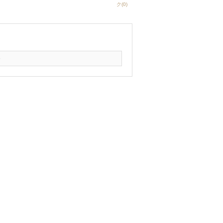
ク(0)
6