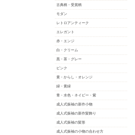
古典柄・受賞柄
モダン
レトロアンティーク
エレガント
赤・エンジ
白・クリーム
黒・茶・グレー
ピンク
黄・からし・オレンジ
緑・黄緑
青・水色・ネイビー・紫
成人式振袖の新作小物
成人式振袖の新作髪飾り
成人式振袖の髪形
成人式振袖の小物の合わせ方