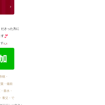
くださった方に
ます
ます
赤穂・
宍粟・備前
区・垂水・
・養父・で゙