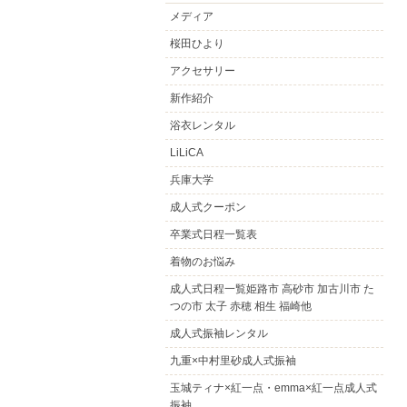
メディア
桜田ひより
アクセサリー
新作紹介
浴衣レンタル
LiLiCA
兵庫大学
成人式クーポン
卒業式日程一覧表
着物のお悩み
成人式日程一覧姫路市 高砂市 加古川市 た
つの市 太子 赤穂 相生 福崎他
成人式振袖レンタル
九重×中村里砂成人式振袖
玉城ティナ×紅一点・emma×紅一点成人式
振袖