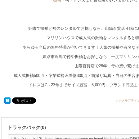
振袖
・袴・ドレスなど貸衣装がレンタルできる
姫路で振袖と袴のレンタルでお探しなら、山陽百貨店４階に
マリリンハウスで成人式の振袖をレンタルすると
あらゆる当日の無料特典が付いてきます！人気の振袖や有名な
姫路市近郊で袴や振袖をお探しなら、一度マリリン
山陽百貨店で28年、母の想い繋げ
成人式振袖500点・卒業式袴＆着物800点・前撮り写真・当日の美
ドレスは7～23号までサイズ豊富 5,000円～ブランド商品
レンタルブティ
トラックバック(0)