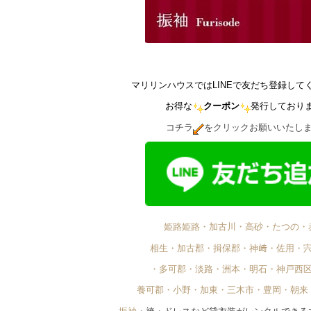
マリリンハウスではLINEで友だち登録して
お得な
クーポン
発行しており
コチラ
をクリックお願いいたし
姫路姫路・加古川・高砂・たつの・
相生・加古郡・揖保郡・神﨑・佐用・
・多可郡・淡路・洲本・明石・神戸西
養可郡・小野・加東・三木市・豊岡・朝来