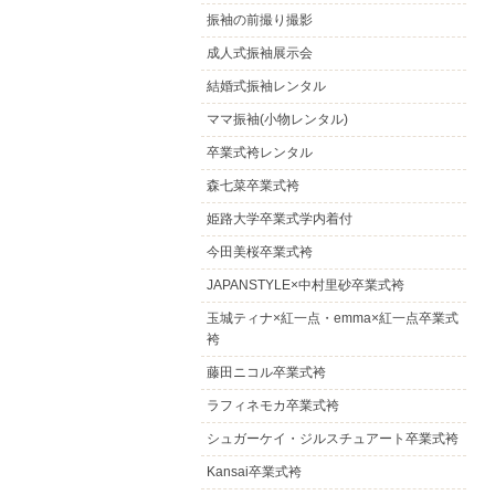
振袖の前撮り撮影
成人式振袖展示会
結婚式振袖レンタル
ママ振袖(小物レンタル)
卒業式袴レンタル
森七菜卒業式袴
姫路大学卒業式学内着付
今田美桜卒業式袴
JAPANSTYLE×中村里砂卒業式袴
玉城ティナ×紅一点・emma×紅一点卒業式
袴
藤田ニコル卒業式袴
ラフィネモカ卒業式袴
シュガーケイ・ジルスチュアート卒業式袴
Kansai卒業式袴