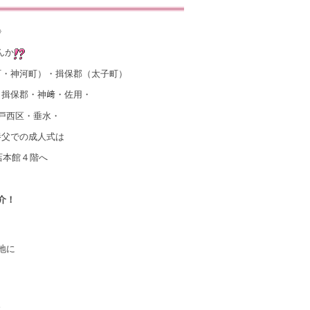
》
んか
町・神河町）・揖保郡（太子町）
・揖保郡・神﨑・佐用・
戸西区・垂水・
養父での成人式は
店本館４階へ
介！
地に
。
。