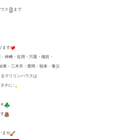
ハウス
まで
ります
郡・神﨑・佐用・宍粟・備前・
加東・三木市・豊岡・朝来・養父
きるマリリンハウスは
カタチに
ＯＫ
ます
いませ