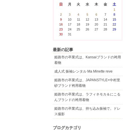
日
月
火
水
木
金
土
1
2
3
4
5
6
7
8
9
10
11
12
13
14
15
16
17
18
19
20
21
22
23
24
25
26
27
28
29
30
31
最新の記事
姫路市の卒業式は、Kansaiブランドの袴用
着物
成人式 振袖レンタル Ma Minette reve
姫路市の卒業式は、JAPANSTYLE×中村里
砂ブランド袴用着物
姫路市の卒業式は、ラフィネモカ＆にこる
んブランドの袴用着物
姫路市の卒業式は、持ち込み振袖で。ドレ
ス撮影
ブログカテゴリ