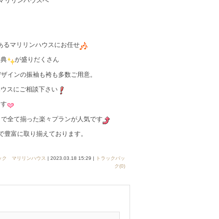
マリリンハウスへ
あるマリリンハウスにお任せ
特典
が盛りだくさん
デザインの振袖も袴も多数ご用意。
ハウスにご相談下さい
ます
容まで全て揃った楽々プランが人気です
まで豊富に取り揃えております。
ック マリリンハウス
| 2023.03.18 15:29 |
トラックバッ
ク(0)