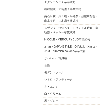
モダンアンテナ卒業式袴
有村架純・大島優子卒業式袴
白石麻衣・菜々緒・平祐奈・假屋崎省吾・
山本美月・山本彩卒業式袴
スザンヌ・押切もえ・トリンドル玲奈・南
明奈・ベッキー卒業式袴
NICOLE・MERCURYDUO卒業式袴
anan・JAPANSTYLE・Gil’stalk・Xmiss・
JAM・hiromichinakano卒業式袴
かわいい・古典柄
個性
モダン・クール
レトロ・アンティーク
赤・エンジ
白・クリーム
黒・グレー