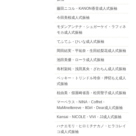
藤田ニコル・KANON香音成人式振袖
今田美桜成人式振袖
モダンアンテナ・シュガーケイ・ラフィネ
モカ成人式振袖
てふてふ・ひいな成人式振袖
岡田結実・平祐奈・生田絵梨花成人式振袖
池田美優・ローラ成人式振袖
有村架純・浅田真央・ざわちん成人式振袖
ベッキー・トリンドル玲奈・押切もえ成人
式振袖
桂由美・假屋崎省吾・松田聖子成人式振袖
マーベラス・NINA・Coffret・
MaMinettereve・ItGirl・Dear成人式振袖
Kansai・NICOLE・ViVi・JJ成人式振袖
ハナエモリ・ヒロミチナカノ・ヒラコレイ
コ成人式振袖