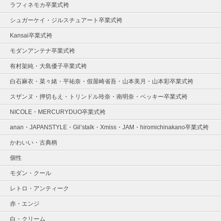
ラフィネモカ卒業式袴
シュガーケイ・ジルスチュアート卒業式袴
Kansai卒業式袴
モダンアンテナ卒業式袴
有村架純・大島優子卒業式袴
白石麻衣・菜々緒・平祐奈・假屋崎省吾・山本美月・山本彩卒業式袴
スザンヌ・押切もえ・トリンドル玲奈・南明奈・ベッキー卒業式袴
NICOLE・MERCURYDUO卒業式袴
anan・JAPANSTYLE・Gil’stalk・Xmiss・JAM・hiromichinakano卒業式袴
かわいい・古典柄
個性
モダン・クール
レトロ・アンティーク
赤・エンジ
白・クリーム