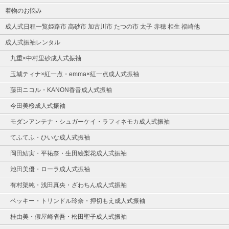
着物のお悩み
成人式日程一覧姫路市 高砂市 加古川市 たつの市 太子 赤穂 相生 福崎他
成人式振袖レンタル
九重×中村里砂成人式振袖
玉城ティナ×紅一点・emma×紅一点成人式振袖
藤田ニコル・KANON香音成人式振袖
今田美桜成人式振袖
モダンアンテナ・シュガーケイ・ラフィネモカ成人式振袖
てふてふ・ひいな成人式振袖
岡田結実・平祐奈・生田絵梨花成人式振袖
池田美優・ローラ成人式振袖
有村架純・浅田真央・ざわちん成人式振袖
ベッキー・トリンドル玲奈・押切もえ成人式振袖
桂由美・假屋崎省吾・松田聖子成人式振袖