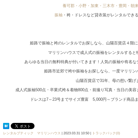
養可郡・小野・加東・三木市・豊岡・朝
振袖
・袴・ドレスなど貸衣装がレンタルでき
姫路で振袖と袴のレンタルでお探しなら、山陽百貨店４階に
マリリンハウスで成人式の振袖をレンタルすると
あらゆる当日の無料特典が付いてきます！人気の振袖や有名な
姫路市近郊で袴や振袖をお探しなら、一度マリリン
山陽百貨店で31年、母の想い繋げ
成人式振袖500点・卒業式袴＆着物800点・前撮り写真・当日の美
ドレスは7～23号までサイズ豊富 5,000円～ブランド商
レンタルブティック マリリンハウス
| 2023.03.31 10:50 |
トラックバック(0)