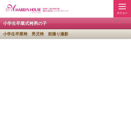
小学生卒業式袴男の子
小学生卒業袴 男児袴 前撮り撮影