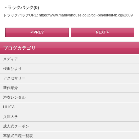
トラックバック(0)
トラックバックURL: https://www.marilynhouse.co.jp/cgi-bin/mt/mt-tb.cgi/2609
< PREV
NEXT >
ブログカテゴリ
メディア
桜田ひより
アクセサリー
新作紹介
浴衣レンタル
LiLiCA
兵庫大学
成人式クーポン
卒業式日程一覧表