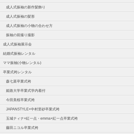
成人式振袖の新作髪飾り
成人式振袖の髪形
成人式振袖の小物の合わせ方
振袖の前撮り撮影
成人式振袖展示会
結婚式振袖レンタル
ママ振袖(小物レンタル)
卒業式袴レンタル
森七菜卒業式袴
姫路大学卒業式学内着付
今田美桜卒業式袴
JAPANSTYLE×中村里砂卒業式袴
玉城ティナ×紅一点・emma×紅一点卒業式袴
藤田ニコル卒業式袴