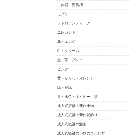
古典柄・受賞柄
モダン
レトロアンティーク
エレガント
赤・エンジ
白・クリーム
黒・茶・グレー
ピンク
黄・からし・オレンジ
緑・黄緑
青・水色・ネイビー・紫
成人式振袖の新作小物
成人式振袖の新作髪飾り
成人式振袖の髪形
成人式振袖の小物の合わせ方