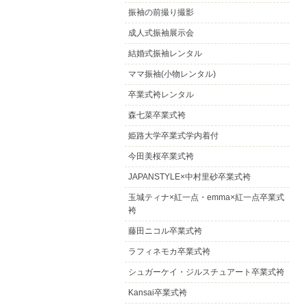
振袖の前撮り撮影
成人式振袖展示会
結婚式振袖レンタル
ママ振袖(小物レンタル)
卒業式袴レンタル
森七菜卒業式袴
姫路大学卒業式学内着付
今田美桜卒業式袴
JAPANSTYLE×中村里砂卒業式袴
玉城ティナ×紅一点・emma×紅一点卒業式
袴
藤田ニコル卒業式袴
ラフィネモカ卒業式袴
シュガーケイ・ジルスチュアート卒業式袴
Kansai卒業式袴