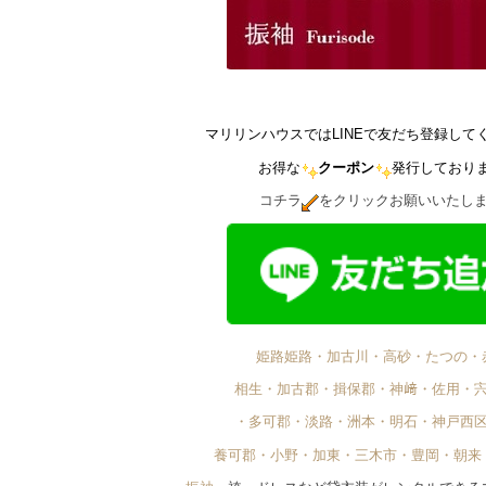
マリリンハウスではLINEで友だち登録して
お得な
クーポン
発行しており
コチラ
をクリックお願いいたし
姫路姫路・加古川・高砂・たつの・
相生・加古郡・揖保郡・神﨑・佐用・
・多可郡・淡路・洲本・明石・神戸西
養可郡・小野・加東・三木市・豊岡・朝来