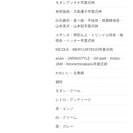
モダンアンテナ卒業式袴
有村架純・大島優子卒業式袴
白石麻衣・菜々緒・平祐奈・假屋崎省吾・
山本美月・山本彩卒業式袴
スザンヌ・押切もえ・トリンドル玲奈・南
明奈・ベッキー卒業式袴
NICOLE・MERCURYDUO卒業式袴
anan・JAPANSTYLE・Gil’stalk・Xmiss・
JAM・hiromichinakano卒業式袴
かわいい・古典柄
個性
モダン・クール
レトロ・アンティーク
赤・エンジ
白・クリーム
黒・グレー