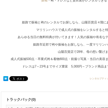
振袖
・袴・ドレスなど貸衣装がレンタルできる
姫路で振袖と袴のレンタルでお探しなら、山陽百貨店４階に
マリリンハウスで成人式の振袖をレンタルすると
あらゆる当日の無料特典が付いてきます！人気の振袖や有名な
姫路市近郊で袴や振袖をお探しなら、一度マリリン
山陽百貨店で28年、母の想い繋げ
成人式振袖500点・卒業式袴＆着物800点・前撮り写真・当日の美
ドレスは7～23号までサイズ豊富 5,000円～ブランド商品
レンタルブティ
トラックバック(0)