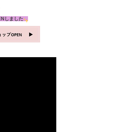
。
ENしました