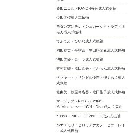
藤田ニコル・KANON香音成人式振袖
今田美桜成人式振袖
モダンアンテナ・シュガーケイ・ラフィネ
モカ成人式振袖
てふてふ・ひいな成人式振袖
岡田結実・平祐奈・生田絵梨花成人式振袖
池田美優・ローラ成人式振袖
有村架純・浅田真央・ざわちん成人式振袖
ベッキー・トリンドル玲奈・押切もえ成人
式振袖
桂由美・假屋崎省吾・松田聖子成人式振袖
マーベラス・NINA・Coffret・
MaMinettereve・ItGirl・Dear成人式振袖
Kansai・NICOLE・ViVi・JJ成人式振袖
ハナエモリ・ヒロミチナカノ・ヒラコレイ
コ成人式振袖