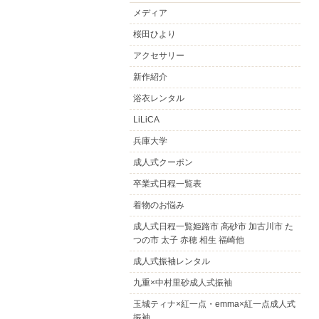
メディア
桜田ひより
アクセサリー
新作紹介
浴衣レンタル
LiLiCA
兵庫大学
成人式クーポン
卒業式日程一覧表
着物のお悩み
成人式日程一覧姫路市 高砂市 加古川市 た
つの市 太子 赤穂 相生 福崎他
成人式振袖レンタル
九重×中村里砂成人式振袖
玉城ティナ×紅一点・emma×紅一点成人式
振袖