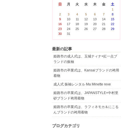
日
月
火
水
木
金
土
1
2
3
4
5
6
7
8
9
10
11
12
13
14
15
16
17
18
19
20
21
22
23
24
25
26
27
28
29
30
31
最新の記事
姫路市の成人式は、玉城ティナ×紅一点ブ
ランドの振袖
姫路市の卒業式は、Kansaiブランドの袴用
着物
成人式 振袖レンタル Ma Minette reve
姫路市の卒業式は、JAPANSTYLE×中村里
砂ブランド袴用着物
姫路市の卒業式は、ラフィネモカ＆にこる
んブランドの袴用着物
ブログカテゴリ