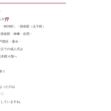
》
んか
町・神河町）・揖保郡（太子町）
・揖保郡・神﨑・佐用・
戸西区・垂水・
養父での成人式は
店本館４階へ
介！
なったのは
た♡
出していますね。