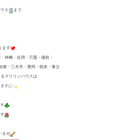
ハウス
まで
ります
郡・神﨑・佐用・宍粟・備前・
加東・三木市・豊岡・朝来・養父
きるマリリンハウスは
カタチに
ＯＫ
ます
いませ