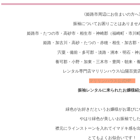
《姫路市周辺にお住まいの方へ
振袖についてお困りごとはありませ
姫路市・たつの市・高砂市・相生市・神崎郡（福崎町・市川
姫路・加古川・高砂・たつの・赤穂・相生・加古郡
宍粟・備前・多可郡・淡路・洲本・明石・神
養可郡・小野・加東・三木市・豊岡・朝来・
レンタル専門店マリリンハウス/山陽百貨
マリリンハウス公式HP
振袖レンタルに来られたお嬢様紹
緑色がお好きだというお嬢様がお選びに
やはり緑色が美しいお振袖でし
襟元にラインストーンを入れてイマドキ感を
とてもよくお似合いです！