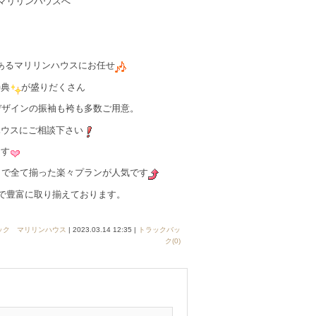
マリリンハウスへ
あるマリリンハウスにお任せ
特典
が盛りだくさん
デザインの振袖も袴も多数ご用意。
ハウスにご相談下さい
ます
容まで全て揃った楽々プランが人気です
まで豊富に取り揃えております。
ック マリリンハウス
| 2023.03.14 12:35 |
トラックバッ
ク(0)