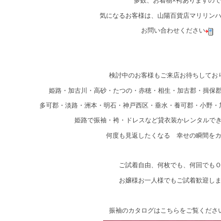
多数、お着物×袴ありますので
気になるお客様は、山陽百貨店マリリン
お問い合わせください
検討中のお客様もご来店お待ちしてお
姫路・加古川・高砂・たつの・赤穂・相生・加古郡・揖保
多可郡・淡路・洲本・明石・神戸西区・垂水・養可郡・小野・
姫路で振袖・袴・ドレスなど貸衣装かレンタルで
何度も見返したくなる 幸せの瞬間を
ご試着自由、何枚でも、何回でも
お嬢様お一人様でもご試着歓迎し
振袖のカタログはこちらをご覧くださ