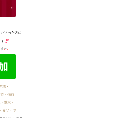
くださった方に
ます
ます
赤穂・
宍粟・備前
区・垂水・
・養父・で゙