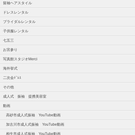
留袖ヘアスタイル
ドレスレンタル
ブライダルレンタル
子供服レンタル
七五三
お宮参り
写真館スタジオMerci
海外挙式
二次会ﾄﾞﾚｽ
その他
成人式 振袖 提携美容室
動画
高砂市成人式振袖 YouTube動画
加古川市成人式振袖 YouTube動画
相生市成人式振袖 YouTube動画