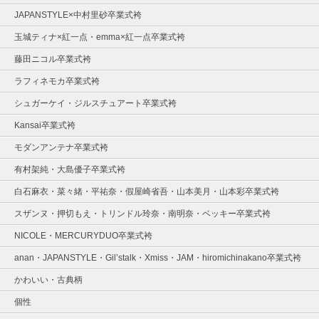
JAPANSTYLE×中村里砂卒業式袴
玉城ティナ×紅一点・emma×紅一点卒業式袴
藤田ニコル卒業式袴
ラフィネモカ卒業式袴
シュガーケイ・ジルスチュアート卒業式袴
Kansai卒業式袴
モダンアンテナ卒業式袴
有村架純・大島優子卒業式袴
白石麻衣・菜々緒・平祐奈・假屋崎省吾・山本美月・山本彩卒業式袴
スザンヌ・押切もえ・トリンドル玲奈・南明奈・ベッキー卒業式袴
NICOLE・MERCURYDUO卒業式袴
anan・JAPANSTYLE・Gil’stalk・Xmiss・JAM・hiromichinakano卒業式袴
かわいい・古典柄
個性