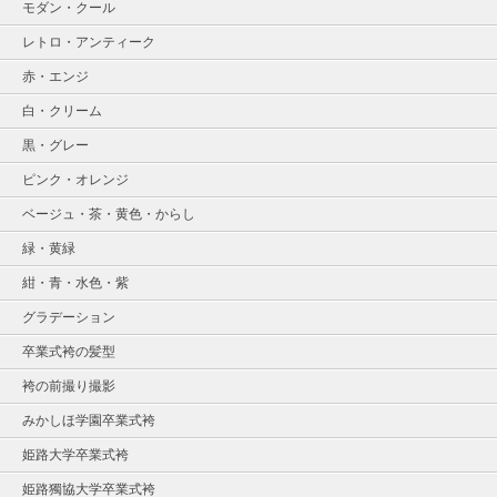
モダン・クール
レトロ・アンティーク
赤・エンジ
白・クリーム
黒・グレー
ピンク・オレンジ
ベージュ・茶・黄色・からし
緑・黄緑
紺・青・水色・紫
グラデーション
卒業式袴の髪型
袴の前撮り撮影
みかしほ学園卒業式袴
姫路大学卒業式袴
姫路獨協大学卒業式袴