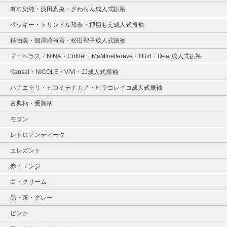
有村架純・浅田真央・ざわちん成人式振袖
ベッキー・トリンドル玲奈・押切もえ成人式振袖
桂由美・假屋崎省吾・松田聖子成人式振袖
マーベラス・NINA・Coffret・MaMinettereve・ItGirl・Dear成人式振袖
Kansai・NICOLE・ViVi・JJ成人式振袖
ハナエモリ・ヒロミチナカノ・ヒラコレイコ成人式振袖
古典柄・受賞柄
モダン
レトロアンティーク
エレガント
赤・エンジ
白・クリーム
黒・茶・グレー
ピンク