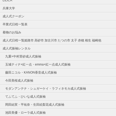
LiLiCA
兵庫大学
成人式クーポン
卒業式日程一覧表
着物のお悩み
成人式日程一覧姫路市 高砂市 加古川市 たつの市 太子 赤穂 相生 福崎他
成人式振袖レンタル
九重×中村里砂成人式振袖
玉城ティナ×紅一点・emma×紅一点成人式振袖
藤田ニコル・KANON香音成人式振袖
今田美桜成人式振袖
モダンアンテナ・シュガーケイ・ラフィネモカ成人式振袖
てふてふ・ひいな成人式振袖
岡田結実・平祐奈・生田絵梨花成人式振袖
池田美優・ローラ成人式振袖