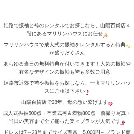
姫路で振袖と袴のレンタルでお探しなら、山陽百貨店４
階にあるマリリンハウスにお任せ
マリリンハウスで成人式の振袖をレンタルすると特典
が盛りだくさん
あらゆる当日の無料特典が付いてきます！人気の振袖や
有名なデザインの振袖も袴も多数ご用意。
姫路市近郊で袴や振袖をお探しなら、一度マリリンハウ
スにご相談下さい
山陽百貨店で28年、母の想い繋げます
成人式振袖500点・卒業式袴＆着物800点・前撮り写真・
当日の美容まで全て揃った楽々プランが人気です
ドレスは7～23号までサイズ豊富 5,000円～ブランド商