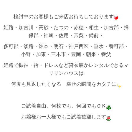
検討中のお客様もご来店お待ちしております
姫路・加古川・高砂・たつの・赤穂・相生・加古郡・揖
保郡・神﨑・佐用・宍粟・備前・
多可郡・淡路・洲本・明石・神戸西区・垂水・養可郡・
小野・加東・三木市・豊岡・朝来・養父
姫路で振袖・袴・ドレスなど貸衣装かレンタルできるマ
リリンハウスは
何度も見返したくなる 幸せの瞬間をカタチに
ご試着自由、何枚でも、何回でもＯＫ
お嬢様お一人様でもご試着歓迎します