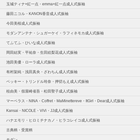
玉城ティナ×紅一点・emma×紅一点成人式振袖
藤田ニコル・KANON香音成人式振袖
今田美桜成人式振袖
モダンアンテナ・シュガーケイ・ラフィネモカ成人式振袖
てふてふ・ひいな成人式振袖
岡田結実・平祐奈・生田絵梨花成人式振袖
池田美優・ローラ成人式振袖
有村架純・浅田真央・ざわちん成人式振袖
ベッキー・トリンドル玲奈・押切もえ成人式振袖
桂由美・假屋崎省吾・松田聖子成人式振袖
マーベラス・NINA・Coffret・MaMinettereve・ItGirl・Dear成人式振袖
Kansai・NICOLE・ViVi・JJ成人式振袖
ハナエモリ・ヒロミチナカノ・ヒラコレイコ成人式振袖
古典柄・受賞柄
モダン