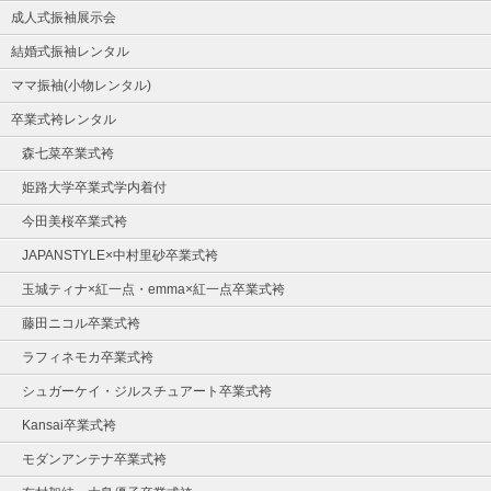
成人式振袖展示会
結婚式振袖レンタル
ママ振袖(小物レンタル)
卒業式袴レンタル
森七菜卒業式袴
姫路大学卒業式学内着付
今田美桜卒業式袴
JAPANSTYLE×中村里砂卒業式袴
玉城ティナ×紅一点・emma×紅一点卒業式袴
藤田ニコル卒業式袴
ラフィネモカ卒業式袴
シュガーケイ・ジルスチュアート卒業式袴
Kansai卒業式袴
モダンアンテナ卒業式袴