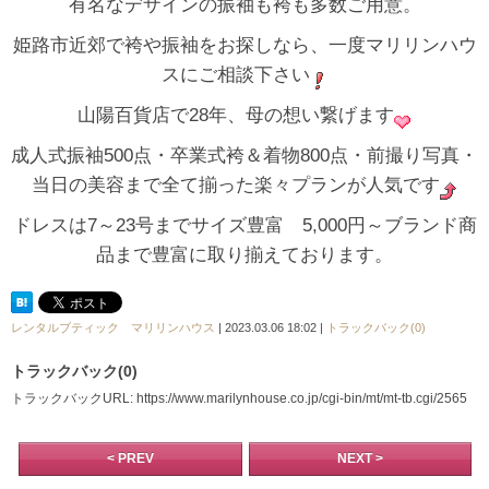
有名なデザインの振袖も袴も多数ご用意。
姫路市近郊で袴や振袖をお探しなら、一度マリリンハウ
スにご相談下さい
山陽百貨店で28年、母の想い繋げます
成人式振袖500点・卒業式袴＆着物800点・前撮り写真・
当日の美容まで全て揃った楽々プランが人気です
ドレスは7～23号までサイズ豊富 5,000円～ブランド商
品まで豊富に取り揃えております。
レンタルブティック マリリンハウス
| 2023.03.06 18:02 |
トラックバック(0)
トラックバック(0)
トラックバックURL: https://www.marilynhouse.co.jp/cgi-bin/mt/mt-tb.cgi/2565
< PREV
NEXT >