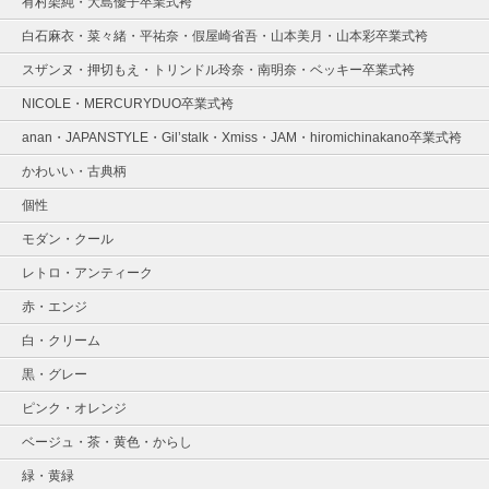
有村架純・大島優子卒業式袴
白石麻衣・菜々緒・平祐奈・假屋崎省吾・山本美月・山本彩卒業式袴
スザンヌ・押切もえ・トリンドル玲奈・南明奈・ベッキー卒業式袴
NICOLE・MERCURYDUO卒業式袴
anan・JAPANSTYLE・Gil’stalk・Xmiss・JAM・hiromichinakano卒業式袴
かわいい・古典柄
個性
モダン・クール
レトロ・アンティーク
赤・エンジ
白・クリーム
黒・グレー
ピンク・オレンジ
ベージュ・茶・黄色・からし
緑・黄緑