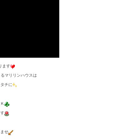
ります
きるマリリンハウスは
カタチに
ＯＫ
ます
いませ