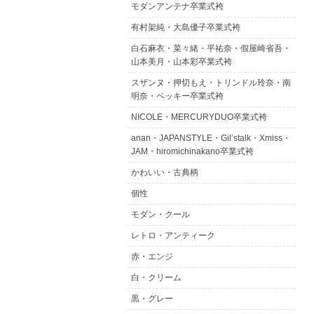
モダンアンテナ卒業式袴
有村架純・大島優子卒業式袴
白石麻衣・菜々緒・平祐奈・假屋崎省吾・
山本美月・山本彩卒業式袴
スザンヌ・押切もえ・トリンドル玲奈・南
明奈・ベッキー卒業式袴
NICOLE・MERCURYDUO卒業式袴
anan・JAPANSTYLE・Gil’stalk・Xmiss・
JAM・hiromichinakano卒業式袴
かわいい・古典柄
個性
モダン・クール
レトロ・アンティーク
赤・エンジ
白・クリーム
黒・グレー