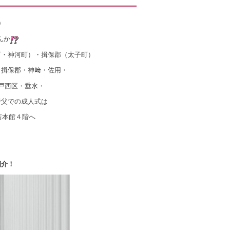
》
んか
町・神河町）・揖保郡（太子町）
・揖保郡・神﨑・佐用・
戸西区・垂水・
養父での成人式は
店本館４階へ
紹介！