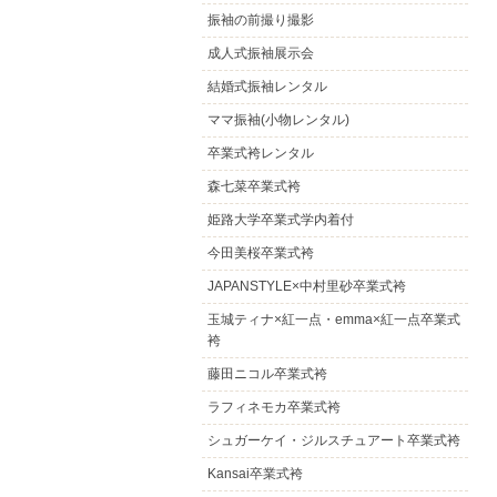
振袖の前撮り撮影
成人式振袖展示会
結婚式振袖レンタル
ママ振袖(小物レンタル)
卒業式袴レンタル
森七菜卒業式袴
姫路大学卒業式学内着付
今田美桜卒業式袴
JAPANSTYLE×中村里砂卒業式袴
玉城ティナ×紅一点・emma×紅一点卒業式
袴
藤田ニコル卒業式袴
ラフィネモカ卒業式袴
シュガーケイ・ジルスチュアート卒業式袴
Kansai卒業式袴