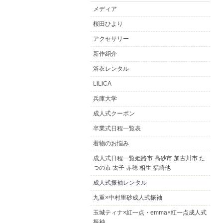
メディア
桜田ひより
アクセサリー
新作紹介
浴衣レンタル
LiLiCA
兵庫大学
成人式クーポン
卒業式日程一覧表
着物のお悩み
成人式日程一覧姫路市 高砂市 加古川市 た
つの市 太子 赤穂 相生 福崎他
成人式振袖レンタル
九重×中村里砂成人式振袖
玉城ティナ×紅一点・emma×紅一点成人式
振袖