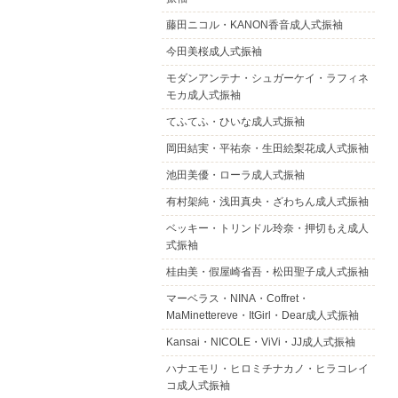
藤田ニコル・KANON香音成人式振袖
今田美桜成人式振袖
モダンアンテナ・シュガーケイ・ラフィネ
モカ成人式振袖
てふてふ・ひいな成人式振袖
岡田結実・平祐奈・生田絵梨花成人式振袖
池田美優・ローラ成人式振袖
有村架純・浅田真央・ざわちん成人式振袖
ベッキー・トリンドル玲奈・押切もえ成人
式振袖
桂由美・假屋崎省吾・松田聖子成人式振袖
マーベラス・NINA・Coffret・
MaMinettereve・ItGirl・Dear成人式振袖
Kansai・NICOLE・ViVi・JJ成人式振袖
ハナエモリ・ヒロミチナカノ・ヒラコレイ
コ成人式振袖