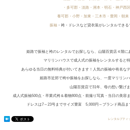
・多可郡・淡路・洲本・明石・神戸西
養可郡・小野・加東・三木市・豊岡・朝来
振袖
・袴・ドレスなど貸衣装がレンタルできる
姫路で振袖と袴のレンタルでお探しなら、山陽百貨店４階に
マリリンハウスで成人式の振袖をレンタルすると
あらゆる当日の無料特典が付いてきます！人気の振袖や有名な
姫路市近郊で袴や振袖をお探しなら、一度マリリン
山陽百貨店で31年、母の想い繋げ
成人式振袖500点・卒業式袴＆着物800点・前撮り写真・当日の美
ドレスは7～23号までサイズ豊富 5,000円～ブランド商品
レンタルブティ