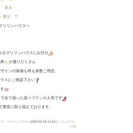
区・垂水・
・養父・で゙
マリリンハウスへ
あるマリリンハウスにお任せ
特典
が盛りだくさん
デザインの振袖も袴も多数ご用意。
ハウスにご相談下さい
ます
容まで全て揃った楽々プランが人気です
まで豊富に取り揃えております。
ック マリリンハウス
| 2023.02.16 11:53 |
トラックバッ
ク(0)