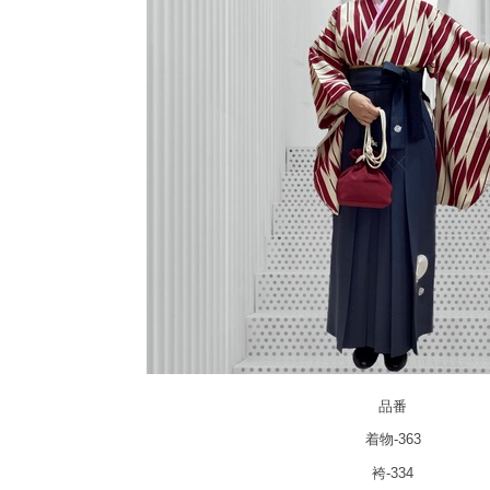
品番
着物-363
袴-334