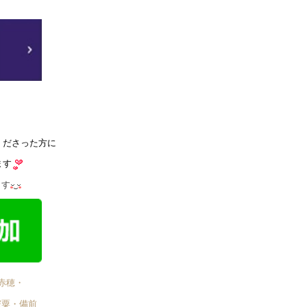
くださった方に
ます
ます
赤穂・
宍粟・備前