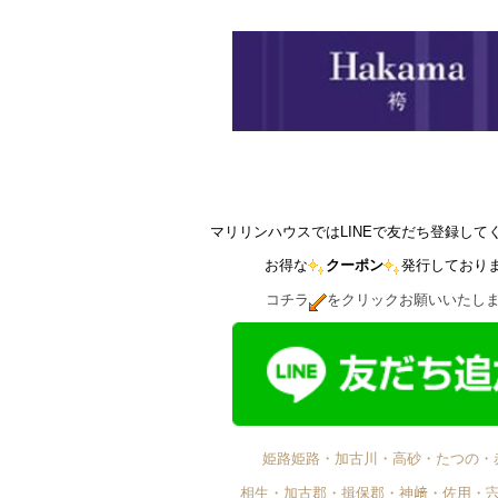
マリリンハウスではLINEで友だち登録して
お得な
クーポン
発行しており
コチラ
をクリックお願いいたし
姫路姫路・加古川・高砂・たつの・
相生・加古郡・揖保郡・神﨑・佐用・