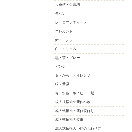
古典柄・受賞柄
モダン
レトロアンティーク
エレガント
赤・エンジ
白・クリーム
黒・茶・グレー
ピンク
黄・からし・オレンジ
緑・黄緑
青・水色・ネイビー・紫
成人式振袖の新作小物
成人式振袖の新作髪飾り
成人式振袖の髪形
成人式振袖の小物の合わせ方