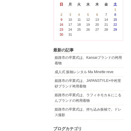
日
月
火
水
木
金
土
1
2
3
4
5
6
7
8
9
10
11
12
13
14
15
16
17
18
19
20
21
22
23
24
25
26
27
28
29
30
31
最新の記事
姫路市の卒業式は、Kansaiブランドの袴用
着物
成人式 振袖レンタル Ma Minette reve
姫路市の卒業式は、JAPANSTYLE×中村里
砂ブランド袴用着物
姫路市の卒業式は、ラフィネモカ＆にこる
んブランドの袴用着物
姫路市の卒業式は、持ち込み振袖で。ドレ
ス撮影
ブログカテゴリ