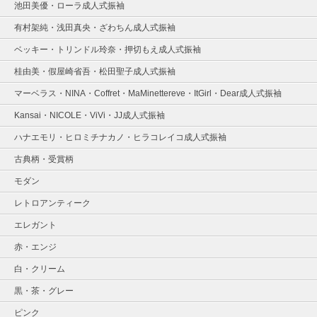
池田美優・ローラ成人式振袖
有村架純・浅田真央・ざわちん成人式振袖
ベッキー・トリンドル玲奈・押切もえ成人式振袖
桂由美・假屋崎省吾・松田聖子成人式振袖
マーベラス・NINA・Coffret・MaMinettereve・ItGirl・Dear成人式振袖
Kansai・NICOLE・ViVi・JJ成人式振袖
ハナエモリ・ヒロミチナカノ・ヒラコレイコ成人式振袖
古典柄・受賞柄
モダン
レトロアンティーク
エレガント
赤・エンジ
白・クリーム
黒・茶・グレー
ピンク