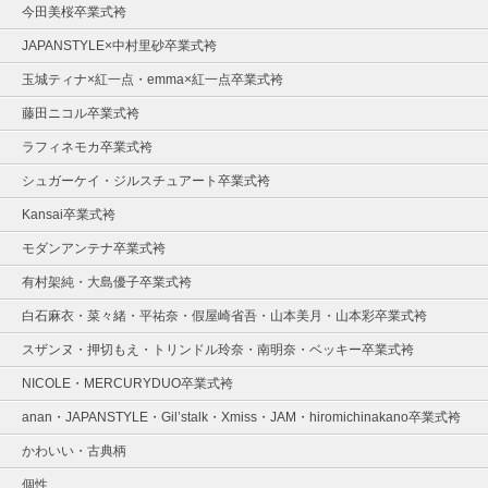
今田美桜卒業式袴
JAPANSTYLE×中村里砂卒業式袴
玉城ティナ×紅一点・emma×紅一点卒業式袴
藤田ニコル卒業式袴
ラフィネモカ卒業式袴
シュガーケイ・ジルスチュアート卒業式袴
Kansai卒業式袴
モダンアンテナ卒業式袴
有村架純・大島優子卒業式袴
白石麻衣・菜々緒・平祐奈・假屋崎省吾・山本美月・山本彩卒業式袴
スザンヌ・押切もえ・トリンドル玲奈・南明奈・ベッキー卒業式袴
NICOLE・MERCURYDUO卒業式袴
anan・JAPANSTYLE・Gil’stalk・Xmiss・JAM・hiromichinakano卒業式袴
かわいい・古典柄
個性