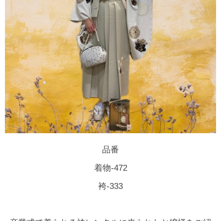
品番
着物-472
袴-333