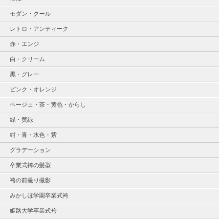
モダン・クール
レトロ・アンティーク
赤・エンジ
白・クリーム
黒・グレー
ピンク・オレンジ
ベージュ・茶・黄色・からし
緑・黄緑
紺・青・水色・紫
グラデーション
卒業式袴の髪型
袴の前撮り撮影
みかしほ学園卒業式袴
姫路大学卒業式袴