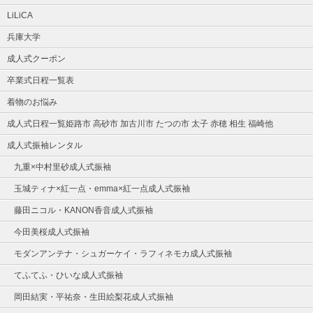
LiLiCA
兵庫大学
成人式クーポン
卒業式日程一覧表
着物のお悩み
成人式日程一覧姫路市 高砂市 加古川市 たつの市 太子 赤穂 相生 福崎他
成人式振袖レンタル
九重×中村里砂成人式振袖
玉城ティナ×紅一点・emma×紅一点成人式振袖
藤田ニコル・KANON香音成人式振袖
今田美桜成人式振袖
モダンアンテナ・シュガーケイ・ラフィネモカ成人式振袖
てふてふ・ひいな成人式振袖
岡田結実・平祐奈・生田絵梨花成人式振袖