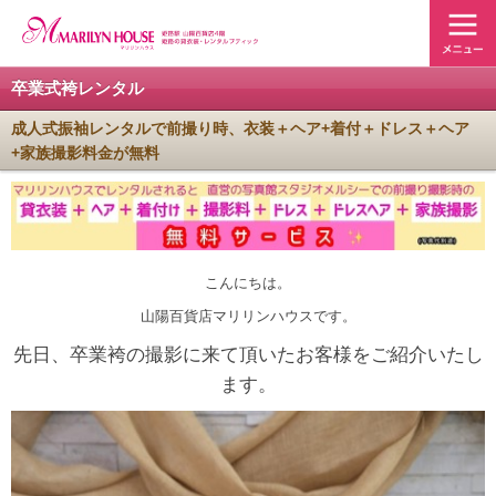
卒業式袴レンタル
成人式振袖レンタルで前撮り時、衣装＋ヘア+着付＋ドレス＋ヘア
+家族撮影料金が無料
こんにちは。
山陽百貨店マリリンハウスです。
先日、卒業袴の撮影に来て頂いたお客様をご紹介いたし
ます。