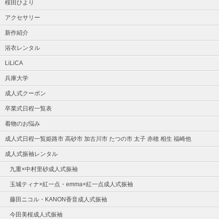
桜田ひより
アクセサリー
新作紹介
浴衣レンタル
LiLiCA
兵庫大学
成人式クーポン
卒業式日程一覧表
着物のお悩み
成人式日程一覧姫路市 高砂市 加古川市 たつの市 太子 赤穂 相生 福崎他
成人式振袖レンタル
九重×中村里砂成人式振袖
玉城ティナ×紅一点・emma×紅一点成人式振袖
藤田ニコル・KANON香音成人式振袖
今田美桜成人式振袖