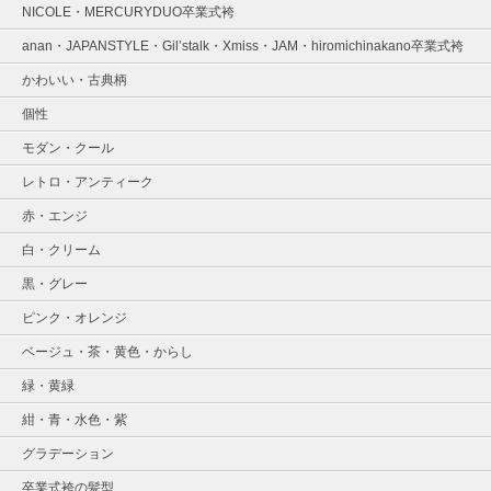
NICOLE・MERCURYDUO卒業式袴
anan・JAPANSTYLE・Gil’stalk・Xmiss・JAM・hiromichinakano卒業式袴
かわいい・古典柄
個性
モダン・クール
レトロ・アンティーク
赤・エンジ
白・クリーム
黒・グレー
ピンク・オレンジ
ベージュ・茶・黄色・からし
緑・黄緑
紺・青・水色・紫
グラデーション
卒業式袴の髪型