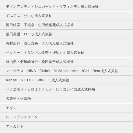
モダンアンテナ・シュガーケイ・ラフィネモカ成人式振袖
てふてふ・ひいな成人式振袖
岡田結実・平祐奈・生田絵梨花成人式振袖
池田美優・ローラ成人式振袖
有村架純・浅田真央・ざわちん成人式振袖
ベッキー・トリンドル玲奈・押切もえ成人式振袖
桂由美・假屋崎省吾・松田聖子成人式振袖
マーベラス・NINA・Coffret・MaMinettereve・ItGirl・Dear成人式振袖
Kansai・NICOLE・ViVi・JJ成人式振袖
ハナエモリ・ヒロミチナカノ・ヒラコレイコ成人式振袖
古典柄・受賞柄
モダン
レトロアンティーク
エレガント