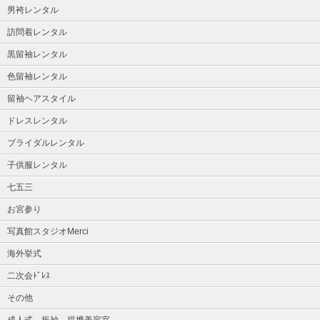
男袴レンタル
訪問着レンタル
黒留袖レンタル
色留袖レンタル
留袖ヘアスタイル
ドレスレンタル
ブライダルレンタル
子供服レンタル
七五三
お宮参り
写真館スタジオMerci
海外挙式
二次会ﾄﾞﾚｽ
その他
成人式 振袖 提携美容室