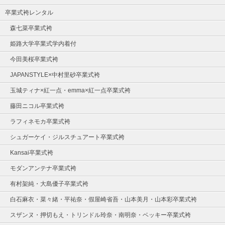
卒業式袴レンタル
森七菜卒業式袴
姫路大学卒業式学内着付
今田美桜卒業式袴
JAPANSTYLE×中村里砂卒業式袴
玉城ティナ×紅一点・emma×紅一点卒業式袴
藤田ニコル卒業式袴
ラフィネモカ卒業式袴
シュガーケイ・ジルスチュアート卒業式袴
Kansai卒業式袴
モダンアンテナ卒業式袴
有村架純・大島優子卒業式袴
白石麻衣・菜々緒・平祐奈・假屋崎省吾・山本美月・山本彩卒業式袴
スザンヌ・押切もえ・トリンドル玲奈・南明奈・ベッキー卒業式袴