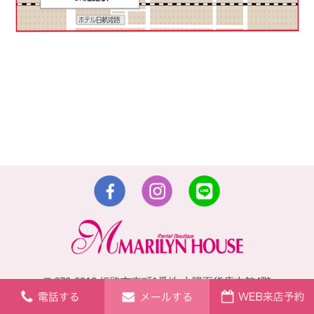
〒670-0912 姫路市南町1番地 山陽百貨店本館4階
TEL：079-223-4700・079-223-1291・080-2475-1813