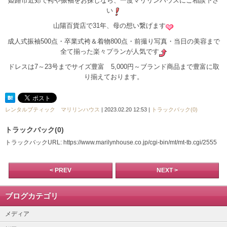
姫路市近郊で袴や振袖をお探しなら、一度マリリンハウスにご相談下さ
い
山陽百貨店で31年、母の想い繋げます
成人式振袖500点・卒業式袴＆着物800点・前撮り写真・当日の美容まで
全て揃った楽々プランが人気です
ドレスは7～23号までサイズ豊富 5,000円～ブランド商品まで豊富に取
り揃えております。
レンタルブティック マリリンハウス
| 2023.02.20 12:53 |
トラックバック(0)
トラックバック(0)
トラックバックURL: https://www.marilynhouse.co.jp/cgi-bin/mt/mt-tb.cgi/2555
< PREV
NEXT >
ブログカテゴリ
メディア