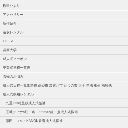
桜田ひより
アクセサリー
新作紹介
浴衣レンタル
LiLiCA
兵庫大学
成人式クーポン
卒業式日程一覧表
着物のお悩み
成人式日程一覧姫路市 高砂市 加古川市 たつの市 太子 赤穂 相生 福崎他
成人式振袖レンタル
九重×中村里砂成人式振袖
玉城ティナ×紅一点・emma×紅一点成人式振袖
藤田ニコル・KANON香音成人式振袖