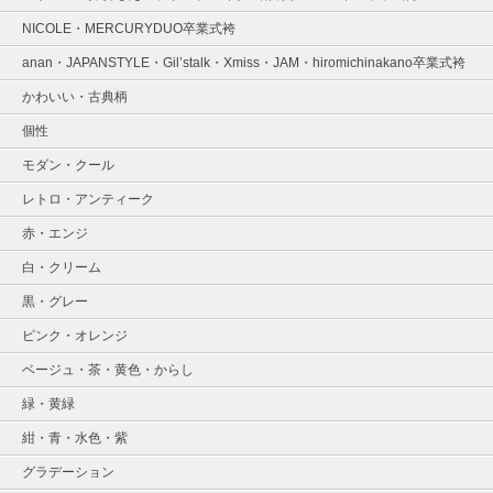
NICOLE・MERCURYDUO卒業式袴
anan・JAPANSTYLE・Gil’stalk・Xmiss・JAM・hiromichinakano卒業式袴
かわいい・古典柄
個性
モダン・クール
レトロ・アンティーク
赤・エンジ
白・クリーム
黒・グレー
ピンク・オレンジ
ベージュ・茶・黄色・からし
緑・黄緑
紺・青・水色・紫
グラデーション