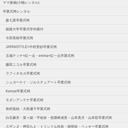
ママ振袖(小物レンタル)
卒業式袴レンタル
森七菜卒業式袴
姫路大学卒業式学内着付
今田美桜卒業式袴
JAPANSTYLE×中村里砂卒業式袴
玉城ティナ×紅一点・emma×紅一点卒業式袴
藤田ニコル卒業式袴
ラフィネモカ卒業式袴
シュガーケイ・ジルスチュアート卒業式袴
Kansai卒業式袴
モダンアンテナ卒業式袴
有村架純・大島優子卒業式袴
白石麻衣・菜々緒・平祐奈・假屋崎省吾・山本美月・山本彩卒業式袴
スザンヌ・押切もえ・トリンドル玲奈・南明奈・ベッキー卒業式袴