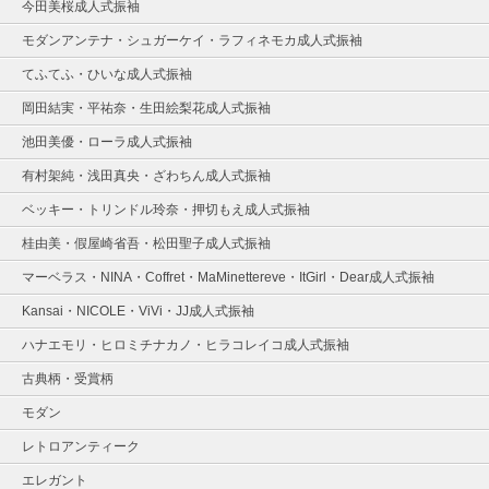
今田美桜成人式振袖
モダンアンテナ・シュガーケイ・ラフィネモカ成人式振袖
てふてふ・ひいな成人式振袖
岡田結実・平祐奈・生田絵梨花成人式振袖
池田美優・ローラ成人式振袖
有村架純・浅田真央・ざわちん成人式振袖
ベッキー・トリンドル玲奈・押切もえ成人式振袖
桂由美・假屋崎省吾・松田聖子成人式振袖
マーベラス・NINA・Coffret・MaMinettereve・ItGirl・Dear成人式振袖
Kansai・NICOLE・ViVi・JJ成人式振袖
ハナエモリ・ヒロミチナカノ・ヒラコレイコ成人式振袖
古典柄・受賞柄
モダン
レトロアンティーク
エレガント