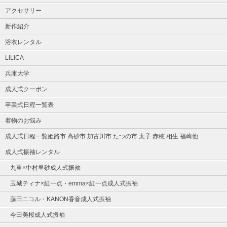
アクセサリー
新作紹介
浴衣レンタル
LiLiCA
兵庫大学
成人式クーポン
卒業式日程一覧表
着物のお悩み
成人式日程一覧姫路市 高砂市 加古川市 たつの市 太子 赤穂 相生 福崎他
成人式振袖レンタル
九重×中村里砂成人式振袖
玉城ティナ×紅一点・emma×紅一点成人式振袖
藤田ニコル・KANON香音成人式振袖
今田美桜成人式振袖