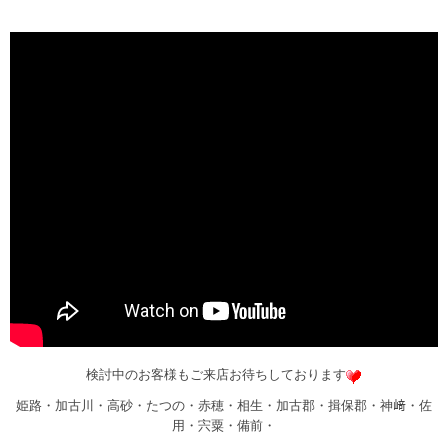
検討中のお客様もご来店お待ちしております
姫路・加古川・高砂・たつの・赤穂・相生・加古郡・揖保郡・神﨑・佐
用・宍粟・備前・