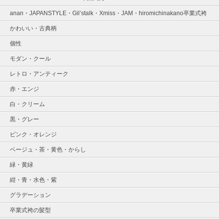
anan・JAPANSTYLE・Gil’stalk・Xmiss・JAM・hiromichinakano卒業式袴
かわいい・古典柄
個性
モダン・クール
レトロ・アンティーク
赤・エンジ
白・クリーム
黒・グレー
ピンク・オレンジ
ベージュ・茶・黄色・からし
緑・黄緑
紺・青・水色・紫
グラデーション
卒業式袴の髪型