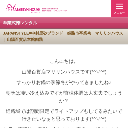
卒業式袴レンタル
JAPANSTYLE×中村里砂ブランド 姫路市卒業袴 マリリンハウス
｜山陽百貨店本館四階
こんにちは。
山陽百貨店マリリンハウスです(*^▽^*)
すっかりお鍋の季節冬がやってきましたね♪
朝晩は凄い冷え込みですが皆様体調は大丈夫でしょう
か？
姫路城では期間限定でライトアップもしてるみたいで
行きたいなぁと思っております(*^▽^*)