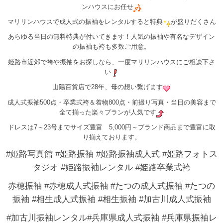
ンハウスにお任せ
マリリンハウスで成人式の振袖をレンタルすると特典
が盛りだくさん
あらゆる当日の無料特典が付いてきます！人気の振袖や有名なデザイン
の振袖も袴も多数ご用意。
姫路市近郊で袴や振袖をお探しなら、一度マリリンハウスにご相談下さ
い
山陽百貨店で28年、母の想い繋げます
成人式振袖500点・卒業式袴＆着物800点・前撮り写真・当日の美容まで
全て揃った楽々プランが人気です
ドレスは7～23号までサイズ豊富 5,000円～ブランド商品まで豊富に取
り揃えております。
#姫路写真館 #姫路振袖 #姫路振袖成人式 #姫路フォトス
タジオ #姫路振袖レンタル #姫路卒業式袴
赤穂振袖 #赤穂成人式振袖 #たつの成人式振袖 #たつの
振袖 #相生成人式振袖 #相生振袖 #加古川成人式振袖
#加古川振袖レンタル#兵庫県成人式振袖 #兵庫県振袖レ