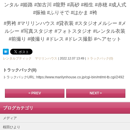
ンタル #姫路 #加古川 #龍野 #高砂 #相生 #赤穂 #成人式
#振袖 #ふりそで #はかま #袴
#男袴 #マリリンハウス #貸衣装 #スタジオメルシー #メ
ルシー #写真スタジオ #フォトスタジオ #レンタル衣装
#前撮り #後撮り #ドレス #ドレス撮影 #ヘアセット
レンタルブティック マリリンハウス
| 2022.12.07 13:49 |
トラックバック(0)
トラックバック(0)
トラックバックURL: https://www.marilynhouse.co.jp/cgi-bin/mt/mt-tb.cgi/2492
< PREV
NEXT >
ブログカテゴリ
メディア
桜田ひより