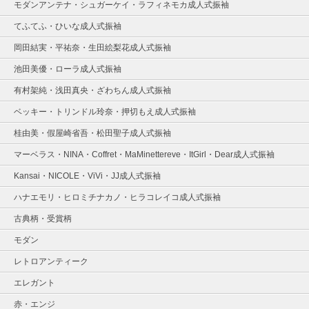
モダンアンテナ・シュガーケイ・ラフィネモカ成人式振袖
てふてふ・ひいな成人式振袖
岡田結実・平祐奈・生田絵梨花成人式振袖
池田美優・ローラ成人式振袖
有村架純・浅田真央・ざわちん成人式振袖
ベッキー・トリンドル玲奈・押切もえ成人式振袖
桂由美・假屋崎省吾・松田聖子成人式振袖
マーベラス・NINA・Coffret・MaMinettereve・ItGirl・Dear成人式振袖
Kansai・NICOLE・ViVi・JJ成人式振袖
ハナエモリ・ヒロミチナカノ・ヒラコレイコ成人式振袖
古典柄・受賞柄
モダン
レトロアンティーク
エレガント
赤・エンジ