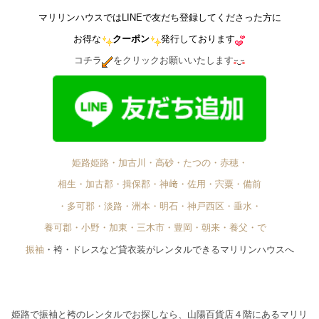
マリリンハウスではLINEで友だち登録してくださった方に
お得な
クーポン
発行しております
コチラ
をクリックお願いいたします
姫路姫路・加古川・高砂・たつの・赤穂・
相生・加古郡・揖保郡・神﨑・佐用・宍粟・備前
・多可郡・淡路・洲本・明石・神戸西区・垂水・
養可郡・小野・加東・三木市・豊岡・朝来・養父・で゙
振袖
・袴・ドレスなど貸衣装がレンタルできるマリリンハウスへ
姫路で振袖と袴のレンタルでお探しなら、山陽百貨店４階にあるマリリ