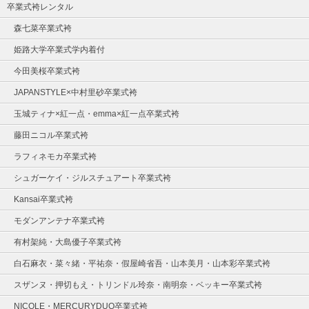
卒業式袴レンタル
森七菜卒業式袴
姫路大学卒業式学内着付
今田美桜卒業式袴
JAPANSTYLE×中村里砂卒業式袴
玉城ティナ×紅一点・emma×紅一点卒業式袴
藤田ニコル卒業式袴
ラフィネモカ卒業式袴
シュガーケイ・ジルスチュアート卒業式袴
Kansai卒業式袴
モダンアンテナ卒業式袴
有村架純・大島優子卒業式袴
白石麻衣・菜々緒・平祐奈・假屋崎省吾・山本美月・山本彩卒業式袴
スザンヌ・押切もえ・トリンドル玲奈・南明奈・ベッキー卒業式袴
NICOLE・MERCURYDUO卒業式袴