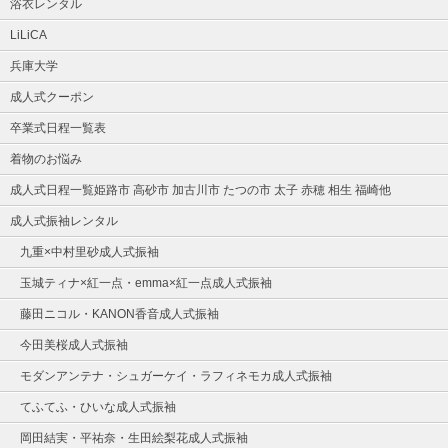
浴衣レンタル
LiLiCA
兵庫大学
成人式クーポン
卒業式日程一覧表
着物のお悩み
成人式日程一覧姫路市 高砂市 加古川市 たつの市 太子 赤穂 相生 福崎他
成人式振袖レンタル
九重×中村里砂成人式振袖
玉城ティナ×紅一点・emma×紅一点成人式振袖
藤田ニコル・KANON香音成人式振袖
今田美桜成人式振袖
モダンアンテナ・シュガーケイ・ラフィネモカ成人式振袖
てふてふ・ひいな成人式振袖
岡田結実・平祐奈・生田絵梨花成人式振袖