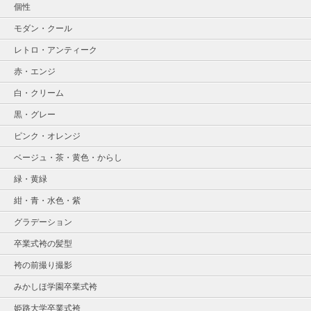
個性
モダン・クール
レトロ・アンティーク
赤・エンジ
白・クリーム
黒・グレー
ピンク・オレンジ
ベージュ・茶・黄色・からし
緑・黄緑
紺・青・水色・紫
グラデーション
卒業式袴の髪型
袴の前撮り撮影
みかしほ学園卒業式袴
姫路大学卒業式袴