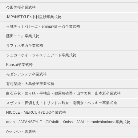
今田美桜卒業式袴
JAPANSTYLE×中村里砂卒業式袴
玉城ティナ×紅一点・emma×紅一点卒業式袴
藤田ニコル卒業式袴
ラフィネモカ卒業式袴
シュガーケイ・ジルスチュアート卒業式袴
Kansai卒業式袴
モダンアンテナ卒業式袴
有村架純・大島優子卒業式袴
白石麻衣・菜々緒・平祐奈・假屋崎省吾・山本美月・山本彩卒業式袴
スザンヌ・押切もえ・トリンドル玲奈・南明奈・ベッキー卒業式袴
NICOLE・MERCURYDUO卒業式袴
anan・JAPANSTYLE・Gil’stalk・Xmiss・JAM・hiromichinakano卒業式袴
かわいい・古典柄