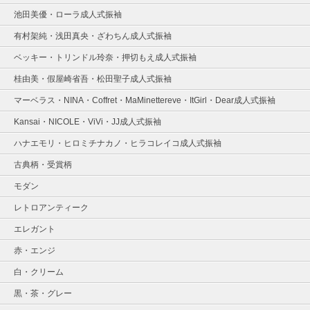
池田美優・ローラ成人式振袖
有村架純・浅田真央・ざわちん成人式振袖
ベッキー・トリンドル玲奈・押切もえ成人式振袖
桂由美・假屋崎省吾・松田聖子成人式振袖
マーベラス・NINA・Coffret・MaMinettereve・ItGirl・Dear成人式振袖
Kansai・NICOLE・ViVi・JJ成人式振袖
ハナエモリ・ヒロミチナカノ・ヒラコレイコ成人式振袖
古典柄・受賞柄
モダン
レトロアンティーク
エレガント
赤・エンジ
白・クリーム
黒・茶・グレー