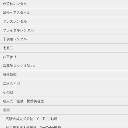
色留袖レンタル
留袖ヘアスタイル
ドレスレンタル
ブライダルレンタル
子供服レンタル
七五三
お宮参り
写真館スタジオMerci
海外挙式
二次会ﾄﾞﾚｽ
その他
成人式 振袖 提携美容室
動画
高砂市成人式振袖 YouTube動画
加古川市成人式振袖 YouTube動画