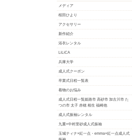
メディア
桜田ひより
アクセサリー
新作紹介
浴衣レンタル
LiLiCA
兵庫大学
成人式クーポン
卒業式日程一覧表
着物のお悩み
成人式日程一覧姫路市 高砂市 加古川市 た
つの市 太子 赤穂 相生 福崎他
成人式振袖レンタル
九重×中村里砂成人式振袖
玉城ティナ×紅一点・emma×紅一点成人式
振袖