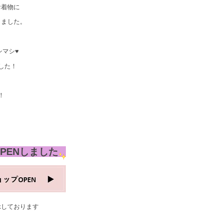
お着物に
しました。
シマシ♥
した！
！
PENしました
示しております