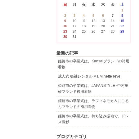
日
月
火
水
木
金
土
1
2
3
4
5
6
7
8
9
10
11
12
13
14
15
16
17
18
19
20
21
22
23
24
25
26
27
28
29
30
31
最新の記事
姫路市の卒業式は、Kansaiブランドの袴用
着物
成人式 振袖レンタル Ma Minette reve
姫路市の卒業式は、JAPANSTYLE×中村里
砂ブランド袴用着物
姫路市の卒業式は、ラフィネモカ＆にこる
んブランドの袴用着物
姫路市の卒業式は、持ち込み振袖で。ドレ
ス撮影
ブログカテゴリ