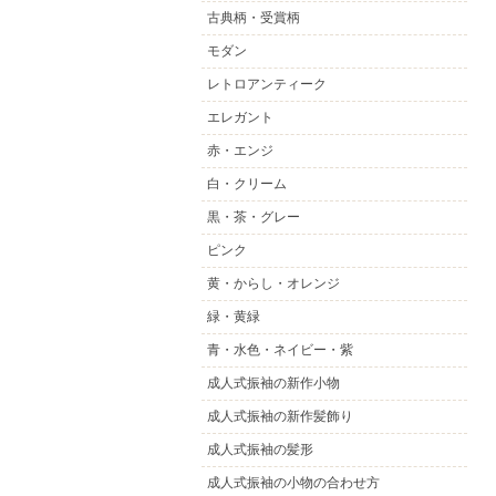
古典柄・受賞柄
モダン
レトロアンティーク
エレガント
赤・エンジ
白・クリーム
黒・茶・グレー
ピンク
黄・からし・オレンジ
緑・黄緑
青・水色・ネイビー・紫
成人式振袖の新作小物
成人式振袖の新作髪飾り
成人式振袖の髪形
成人式振袖の小物の合わせ方