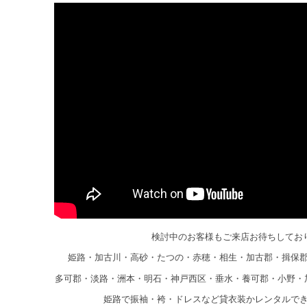
検討中のお客様もご来店お待ちしてお
姫路・加古川・高砂・たつの・赤穂・相生・加古郡・揖保
多可郡・淡路・洲本・明石・神戸西区・垂水・養可郡・小野・
姫路で振袖・袴・ドレスなど貸衣装かレンタルで