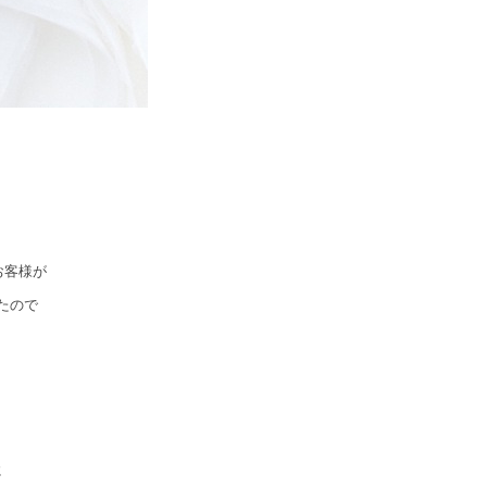
お客様が
たので
！
に