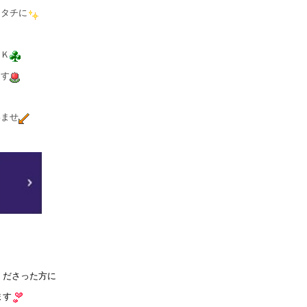
カタチに
ＯＫ
ます
いませ
くださった方に
ます