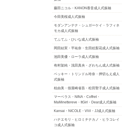
藤田ニコル・KANON香音成人式振袖
今田美桜成人式振袖
モダンアンテナ・シュガーケイ・ラフィネ
モカ成人式振袖
てふてふ・ひいな成人式振袖
岡田結実・平祐奈・生田絵梨花成人式振袖
池田美優・ローラ成人式振袖
有村架純・浅田真央・ざわちん成人式振袖
ベッキー・トリンドル玲奈・押切もえ成人
式振袖
桂由美・假屋崎省吾・松田聖子成人式振袖
マーベラス・NINA・Coffret・
MaMinettereve・ItGirl・Dear成人式振袖
Kansai・NICOLE・ViVi・JJ成人式振袖
ハナエモリ・ヒロミチナカノ・ヒラコレイ
コ成人式振袖