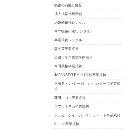
振袖の前撮り撮影
成人式振袖展示会
結婚式振袖レンタル
ママ振袖(小物レンタル)
卒業式袴レンタル
森七菜卒業式袴
姫路大学卒業式学内着付
今田美桜卒業式袴
JAPANSTYLE×中村里砂卒業式袴
玉城ティナ×紅一点・emma×紅一点卒業式
袴
藤田ニコル卒業式袴
ラフィネモカ卒業式袴
シュガーケイ・ジルスチュアート卒業式袴
Kansai卒業式袴