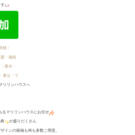
ます
赤穂・
宍粟・備前
区・垂水・
・養父・で゙
マリリンハウスへ
あるマリリンハウスにお任せ
特典
が盛りだくさん
デザインの振袖も袴も多数ご用意。