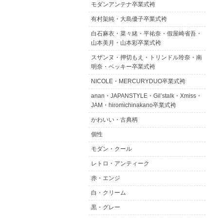
モダンアンテナ卒業式袴
有村架純・大島優子卒業式袴
白石麻衣・菜々緒・平祐奈・假屋崎省吾・
山本美月・山本彩卒業式袴
スザンヌ・押切もえ・トリンドル玲奈・南
明奈・ベッキー卒業式袴
NICOLE・MERCURYDUO卒業式袴
anan・JAPANSTYLE・Gil’stalk・Xmiss・
JAM・hiromichinakano卒業式袴
かわいい・古典柄
個性
モダン・クール
レトロ・アンティーク
赤・エンジ
白・クリーム
黒・グレー