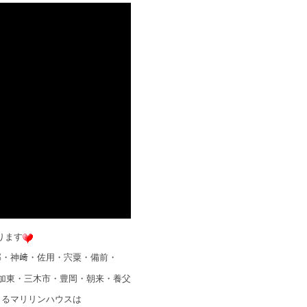
ります
郡・神﨑・佐用・宍粟・備前・
加東・三木市・豊岡・朝来・養父
きるマリリンハウスは