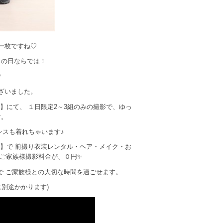
一枚ですね♡
この日ならでは！
♡
ざいました。
にて、 １日限定2～3組のみの撮影で、ゆっ
す。
レスも着れちゃいます♪
】で 前撮り衣装レンタル・ヘア・メイク・お
・ご家族様撮影料金が、０円✨
で ご家族様との大切な時間を過ごせます。
は別途かかります)