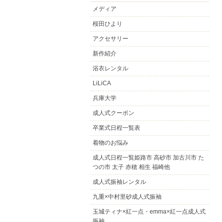
メディア
桜田ひより
アクセサリー
新作紹介
浴衣レンタル
LiLiCA
兵庫大学
成人式クーポン
卒業式日程一覧表
着物のお悩み
成人式日程一覧姫路市 高砂市 加古川市 た
つの市 太子 赤穂 相生 福崎他
成人式振袖レンタル
九重×中村里砂成人式振袖
玉城ティナ×紅一点・emma×紅一点成人式
振袖