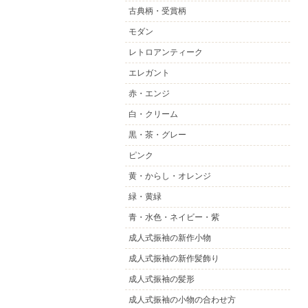
古典柄・受賞柄
モダン
レトロアンティーク
エレガント
赤・エンジ
白・クリーム
黒・茶・グレー
ピンク
黄・からし・オレンジ
緑・黄緑
青・水色・ネイビー・紫
成人式振袖の新作小物
成人式振袖の新作髪飾り
成人式振袖の髪形
成人式振袖の小物の合わせ方