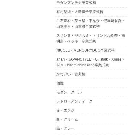
モダンアンテナ卒業式袴
有村架純・大島優子卒業式袴
白石麻衣・菜々緒・平祐奈・假屋崎省吾・
山本美月・山本彩卒業式袴
スザンヌ・押切もえ・トリンドル玲奈・南
明奈・ベッキー卒業式袴
NICOLE・MERCURYDUO卒業式袴
anan・JAPANSTYLE・Gil’stalk・Xmiss・
JAM・hiromichinakano卒業式袴
かわいい・古典柄
個性
モダン・クール
レトロ・アンティーク
赤・エンジ
白・クリーム
黒・グレー