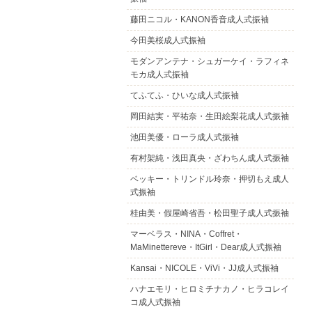
藤田ニコル・KANON香音成人式振袖
今田美桜成人式振袖
モダンアンテナ・シュガーケイ・ラフィネ
モカ成人式振袖
てふてふ・ひいな成人式振袖
岡田結実・平祐奈・生田絵梨花成人式振袖
池田美優・ローラ成人式振袖
有村架純・浅田真央・ざわちん成人式振袖
ベッキー・トリンドル玲奈・押切もえ成人
式振袖
桂由美・假屋崎省吾・松田聖子成人式振袖
マーベラス・NINA・Coffret・
MaMinettereve・ItGirl・Dear成人式振袖
Kansai・NICOLE・ViVi・JJ成人式振袖
ハナエモリ・ヒロミチナカノ・ヒラコレイ
コ成人式振袖