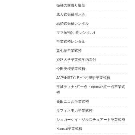
振袖の前撮り撮影
成人式振袖展示会
結婚式振袖レンタル
ママ振袖(小物レンタル)
卒業式袴レンタル
森七菜卒業式袴
姫路大学卒業式学内着付
今田美桜卒業式袴
JAPANSTYLE×中村里砂卒業式袴
玉城ティナ×紅一点・emma×紅一点卒業式
袴
藤田ニコル卒業式袴
ラフィネモカ卒業式袴
シュガーケイ・ジルスチュアート卒業式袴
Kansai卒業式袴