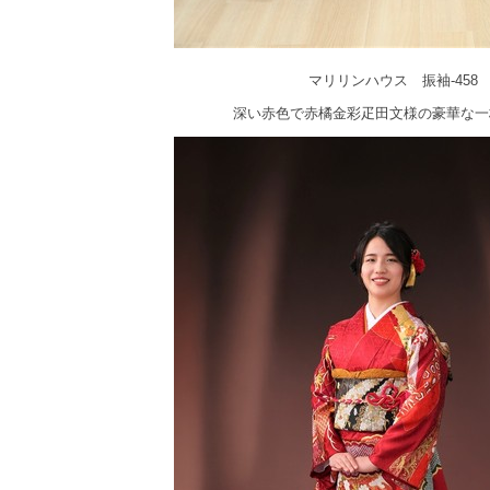
マリリンハウス 振袖-458
深い赤色で赤橘金彩疋田文様の豪華な一