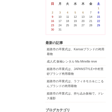
日
月
火
水
木
金
土
1
2
3
4
5
6
7
8
9
10
11
12
13
14
15
16
17
18
19
20
21
22
23
24
25
26
27
28
29
30
31
最新の記事
姫路市の卒業式は、Kansaiブランドの袴用
着物
成人式 振袖レンタル Ma Minette reve
姫路市の卒業式は、JAPANSTYLE×中村里
砂ブランド袴用着物
姫路市の卒業式は、ラフィネモカ＆にこる
んブランドの袴用着物
姫路市の卒業式は、持ち込み振袖で。ドレ
ス撮影
ブログカテゴリ