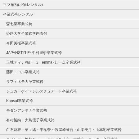
ママ振袖(小物レンタル)
卒業式袴レンタル
森七菜卒業式袴
姫路大学卒業式学内着付
今田美桜卒業式袴
JAPANSTYLE×中村里砂卒業式袴
玉城ティナ×紅一点・emma×紅一点卒業式袴
藤田ニコル卒業式袴
ラフィネモカ卒業式袴
シュガーケイ・ジルスチュアート卒業式袴
Kansai卒業式袴
モダンアンテナ卒業式袴
有村架純・大島優子卒業式袴
白石麻衣・菜々緒・平祐奈・假屋崎省吾・山本美月・山本彩卒業式袴