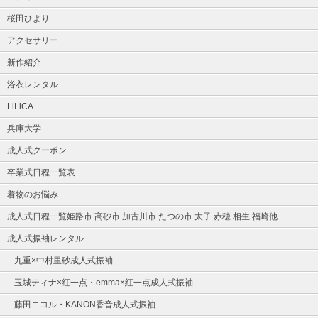
桜田ひより
アクセサリー
新作紹介
浴衣レンタル
LiLiCA
兵庫大学
成人式クーポン
卒業式日程一覧表
着物のお悩み
成人式日程一覧姫路市 高砂市 加古川市 たつの市 太子 赤穂 相生 福崎他
成人式振袖レンタル
九重×中村里砂成人式振袖
玉城ティナ×紅一点・emma×紅一点成人式振袖
藤田ニコル・KANON香音成人式振袖