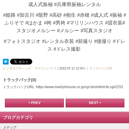
成人式振袖 #兵庫県振袖レンタル
#姫路 #加古川 #龍野 #高砂 #相生 #赤穂 #成人式 #振袖 #
ふりそで #はかま #袴 #男袴 #マリリンハウス #貸衣装#
スタジオメルシー #メルシー #写真スタジオ
#フォトスタジオ #レンタル衣装 #前撮り #後撮り #ドレ
ス #ドレス撮影
レンタルブティック マリリンハウス
| 2022.07.11 12:54 |
トラックバック(0)
トラックバック(0)
トラックバックURL: https://www.marilynhouse.co.jp/cgi-bin/mt/mt-tb.cgi/2252
< PREV
NEXT >
ブログカテゴリ
メディア