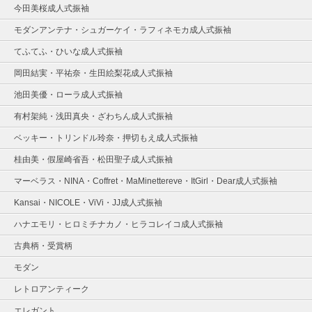
今田美桜成人式振袖
モダンアンテナ・シュガーケイ・ラフィネモカ成人式振袖
てふてふ・ひいな成人式振袖
岡田結実・平祐奈・生田絵梨花成人式振袖
池田美優・ローラ成人式振袖
有村架純・浅田真央・ざわちん成人式振袖
ベッキー・トリンドル玲奈・押切もえ成人式振袖
桂由美・假屋崎省吾・松田聖子成人式振袖
マーベラス・NINA・Coffret・MaMinettereve・ItGirl・Dear成人式振袖
Kansai・NICOLE・ViVi・JJ成人式振袖
ハナエモリ・ヒロミチナカノ・ヒラコレイコ成人式振袖
古典柄・受賞柄
モダン
レトロアンティーク
エレガント