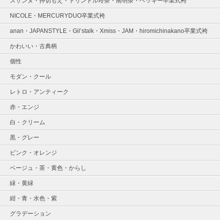
スザンヌ・押切もえ・トリンドル玲奈・南明奈・ベッキー卒業式袴
NICOLE・MERCURYDUO卒業式袴
anan・JAPANSTYLE・Gil’stalk・Xmiss・JAM・hiromichinakano卒業式袴
かわいい・古典柄
個性
モダン・クール
レトロ・アンティーク
赤・エンジ
白・クリーム
黒・グレー
ピンク・オレンジ
ベージュ・茶・黄色・からし
緑・黄緑
紺・青・水色・紫
グラデーション