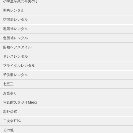
小学生卒業式袴男の子
男袴レンタル
訪問着レンタル
黒留袖レンタル
色留袖レンタル
留袖ヘアスタイル
ドレスレンタル
ブライダルレンタル
子供服レンタル
七五三
お宮参り
写真館スタジオMerci
海外挙式
二次会ﾄﾞﾚｽ
その他