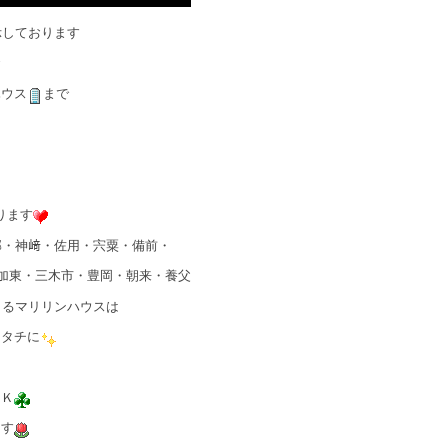
示しております
ハウス
まで
ります
郡・神﨑・佐用・宍粟・備前・
加東・三木市・豊岡・朝来・養父
きるマリリンハウスは
カタチに
ＯＫ
ます