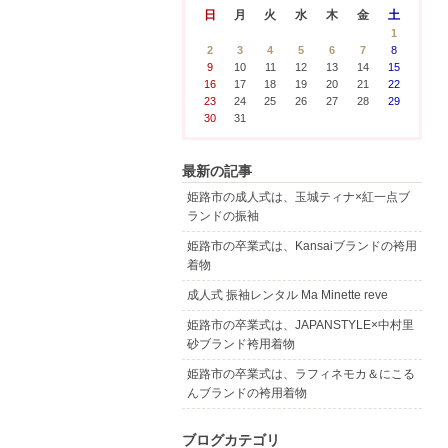
日
月
火
水
木
金
土
1
2
3
4
5
6
7
8
9
10
11
12
13
14
15
16
17
18
19
20
21
22
23
24
25
26
27
28
29
30
31
最新の記事
姫路市の成人式は、玉城ティナ×紅一点ブ
ランドの振袖
姫路市の卒業式は、Kansaiブランドの袴用
着物
成人式 振袖レンタル Ma Minette reve
姫路市の卒業式は、JAPANSTYLE×中村里
砂ブランド袴用着物
姫路市の卒業式は、ラフィネモカ＆にこる
んブランドの袴用着物
ブログカテゴリ