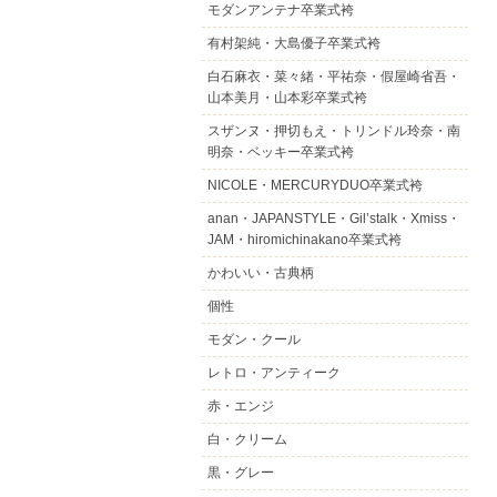
モダンアンテナ卒業式袴
有村架純・大島優子卒業式袴
白石麻衣・菜々緒・平祐奈・假屋崎省吾・
山本美月・山本彩卒業式袴
スザンヌ・押切もえ・トリンドル玲奈・南
明奈・ベッキー卒業式袴
NICOLE・MERCURYDUO卒業式袴
anan・JAPANSTYLE・Gil’stalk・Xmiss・
JAM・hiromichinakano卒業式袴
かわいい・古典柄
個性
モダン・クール
レトロ・アンティーク
赤・エンジ
白・クリーム
黒・グレー