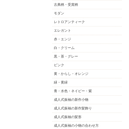
古典柄・受賞柄
モダン
レトロアンティーク
エレガント
赤・エンジ
白・クリーム
黒・茶・グレー
ピンク
黄・からし・オレンジ
緑・黄緑
青・水色・ネイビー・紫
成人式振袖の新作小物
成人式振袖の新作髪飾り
成人式振袖の髪形
成人式振袖の小物の合わせ方