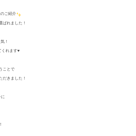
様のご紹介
選ばれました！
人気！
てくれます♥
うことで
ただきました！
子に
！