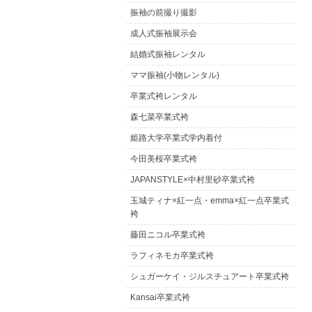
振袖の前撮り撮影
成人式振袖展示会
結婚式振袖レンタル
ママ振袖(小物レンタル)
卒業式袴レンタル
森七菜卒業式袴
姫路大学卒業式学内着付
今田美桜卒業式袴
JAPANSTYLE×中村里砂卒業式袴
玉城ティナ×紅一点・emma×紅一点卒業式
袴
藤田ニコル卒業式袴
ラフィネモカ卒業式袴
シュガーケイ・ジルスチュアート卒業式袴
Kansai卒業式袴