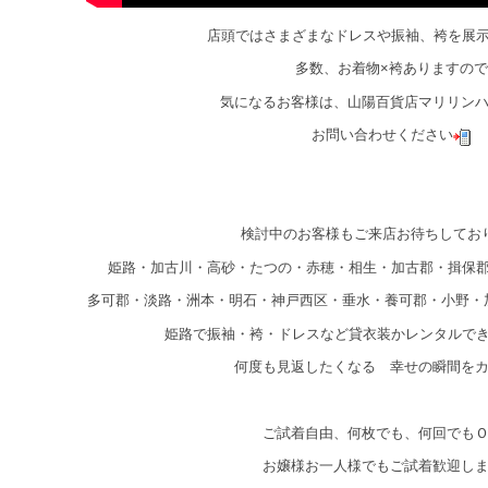
店頭ではさまざまなドレスや振袖、袴を展
多数、お着物×袴ありますので
気になるお客様は、山陽百貨店マリリン
お問い合わせください
検討中のお客様もご来店お待ちしてお
姫路・加古川・高砂・たつの・赤穂・相生・加古郡・揖保
多可郡・淡路・洲本・明石・神戸西区・垂水・養可郡・小野・
姫路で振袖・袴・ドレスなど貸衣装かレンタルで
何度も見返したくなる 幸せの瞬間を
ご試着自由、何枚でも、何回でも
お嬢様お一人様でもご試着歓迎し