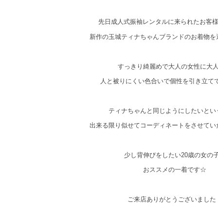
先日成人式振袖レンタルに来られたお客
新作の玉城ティナちゃんブランドのお着物を
すっきり綺麗めで大人の女性に大
人と被りにくい色合いで個性を引き立て
ティナちゃんと同じようにしたいとい
出来る限り似せてコーディネートをさせてい
少し背伸びをしたい20歳の女の
おススメの一着です☆
ご来店ありがとうございました