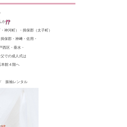
》
んか
町・神河町）・揖保郡（太子町）
・揖保郡・神﨑・佐用・
戸西区・垂水・
養父での成人式は
店本館４階へ
ド 振袖レンタル