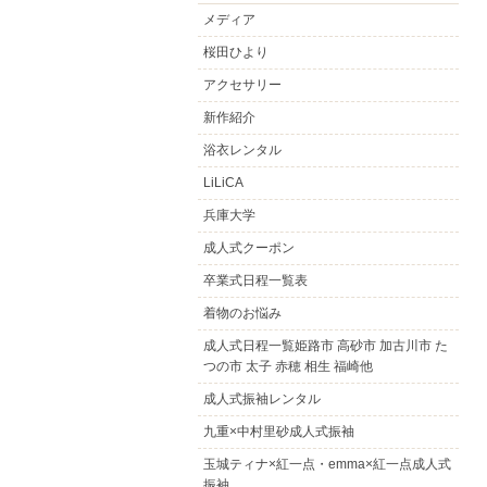
メディア
桜田ひより
アクセサリー
新作紹介
浴衣レンタル
LiLiCA
兵庫大学
成人式クーポン
卒業式日程一覧表
着物のお悩み
成人式日程一覧姫路市 高砂市 加古川市 た
つの市 太子 赤穂 相生 福崎他
成人式振袖レンタル
九重×中村里砂成人式振袖
玉城ティナ×紅一点・emma×紅一点成人式
振袖