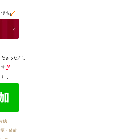
いませ
くださった方に
ます
ます
赤穂・
宍粟・備前