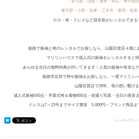
・多可郡・淡路・洲本・明石・神戸西
養可郡・小野・加東・三木市・豊岡・朝来
振袖
・袴・ドレスなど貸衣装がレンタルできる
姫路で振袖と袴のレンタルでお探しなら、山陽百貨店４階に
マリリンハウスで成人式の振袖をレンタルすると
あらゆる当日の無料特典が付いてきます！人気の振袖や有名な
姫路市近郊で袴や振袖をお探しなら、一度マリリン
山陽百貨店で28年、母の想い繋げ
成人式振袖500点・卒業式袴＆着物800点・前撮り写真・当日の美
ドレスは7～23号までサイズ豊富 5,000円～ブランド商品
レンタルブティ