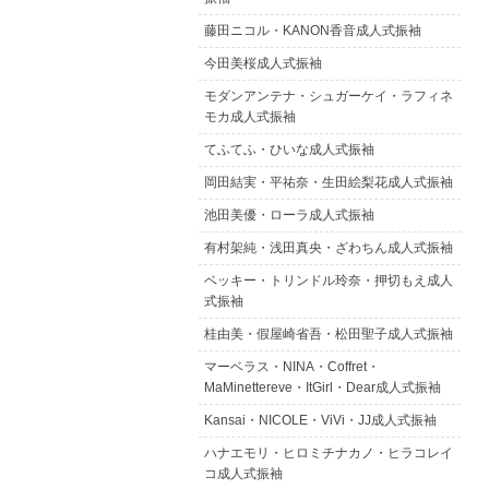
藤田ニコル・KANON香音成人式振袖
今田美桜成人式振袖
モダンアンテナ・シュガーケイ・ラフィネ
モカ成人式振袖
てふてふ・ひいな成人式振袖
岡田結実・平祐奈・生田絵梨花成人式振袖
池田美優・ローラ成人式振袖
有村架純・浅田真央・ざわちん成人式振袖
ベッキー・トリンドル玲奈・押切もえ成人
式振袖
桂由美・假屋崎省吾・松田聖子成人式振袖
マーベラス・NINA・Coffret・
MaMinettereve・ItGirl・Dear成人式振袖
Kansai・NICOLE・ViVi・JJ成人式振袖
ハナエモリ・ヒロミチナカノ・ヒラコレイ
コ成人式振袖