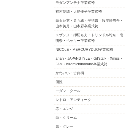
モダンアンテナ卒業式袴
有村架純・大島優子卒業式袴
白石麻衣・菜々緒・平祐奈・假屋崎省吾・
山本美月・山本彩卒業式袴
スザンヌ・押切もえ・トリンドル玲奈・南
明奈・ベッキー卒業式袴
NICOLE・MERCURYDUO卒業式袴
anan・JAPANSTYLE・Gil’stalk・Xmiss・
JAM・hiromichinakano卒業式袴
かわいい・古典柄
個性
モダン・クール
レトロ・アンティーク
赤・エンジ
白・クリーム
黒・グレー