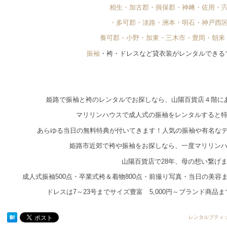
相生・加古郡・揖保郡・神﨑・佐用・
・多可郡・淡路・洲本・明石・神戸西
養可郡・小野・加東・三木市・豊岡・朝来
振袖
・袴・ドレスなど貸衣装がレンタルできる
姫路で振袖と袴のレンタルでお探しなら、山陽百貨店４階に
マリリンハウスで成人式の振袖をレンタルすると
あらゆる当日の無料特典が付いてきます！人気の振袖や有名な
姫路市近郊で袴や振袖をお探しなら、一度マリリン
山陽百貨店で28年、母の想い繋げ
成人式振袖500点・卒業式袴＆着物800点・前撮り写真・当日の美
ドレスは7～23号までサイズ豊富 5,000円～ブランド商品
レンタルブティ