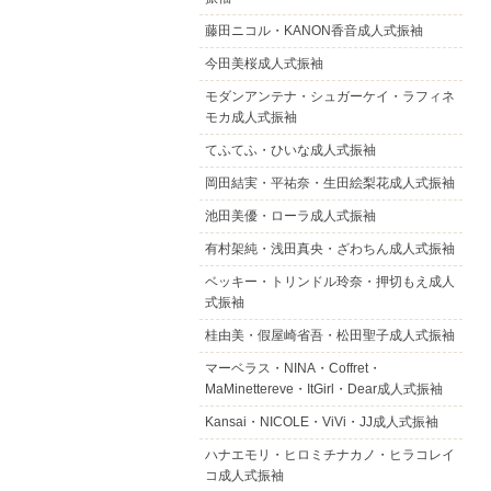
藤田ニコル・KANON香音成人式振袖
今田美桜成人式振袖
モダンアンテナ・シュガーケイ・ラフィネ
モカ成人式振袖
てふてふ・ひいな成人式振袖
岡田結実・平祐奈・生田絵梨花成人式振袖
池田美優・ローラ成人式振袖
有村架純・浅田真央・ざわちん成人式振袖
ベッキー・トリンドル玲奈・押切もえ成人
式振袖
桂由美・假屋崎省吾・松田聖子成人式振袖
マーベラス・NINA・Coffret・
MaMinettereve・ItGirl・Dear成人式振袖
Kansai・NICOLE・ViVi・JJ成人式振袖
ハナエモリ・ヒロミチナカノ・ヒラコレイ
コ成人式振袖