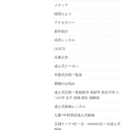
メディア
桜田ひより
アクセサリー
新作紹介
浴衣レンタル
LiLiCA
兵庫大学
成人式クーポン
卒業式日程一覧表
着物のお悩み
成人式日程一覧姫路市 高砂市 加古川市 た
つの市 太子 赤穂 相生 福崎他
成人式振袖レンタル
九重×中村里砂成人式振袖
玉城ティナ×紅一点・emma×紅一点成人式
振袖