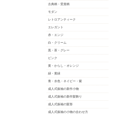
古典柄・受賞柄
モダン
レトロアンティーク
エレガント
赤・エンジ
白・クリーム
黒・茶・グレー
ピンク
黄・からし・オレンジ
緑・黄緑
青・水色・ネイビー・紫
成人式振袖の新作小物
成人式振袖の新作髪飾り
成人式振袖の髪形
成人式振袖の小物の合わせ方