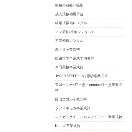
振袖の前撮り撮影
成人式振袖展示会
結婚式振袖レンタル
ママ振袖(小物レンタル)
卒業式袴レンタル
森七菜卒業式袴
姫路大学卒業式学内着付
今田美桜卒業式袴
JAPANSTYLE×中村里砂卒業式袴
玉城ティナ×紅一点・emma×紅一点卒業式
袴
藤田ニコル卒業式袴
ラフィネモカ卒業式袴
シュガーケイ・ジルスチュアート卒業式袴
Kansai卒業式袴