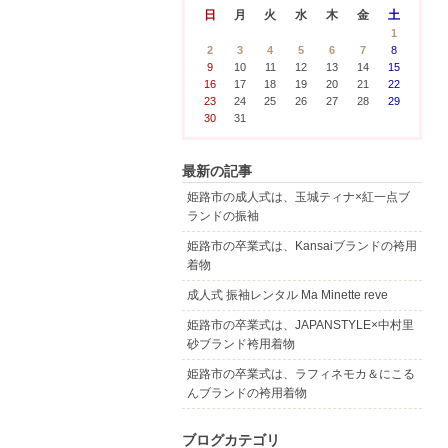
日
月
火
水
木
金
土
1
2
3
4
5
6
7
8
9
10
11
12
13
14
15
16
17
18
19
20
21
22
23
24
25
26
27
28
29
30
31
最新の記事
姫路市の成人式は、玉城ティナ×紅一点ブ
ランドの振袖
姫路市の卒業式は、Kansaiブランドの袴用
着物
成人式 振袖レンタル Ma Minette reve
姫路市の卒業式は、JAPANSTYLE×中村里
砂ブランド袴用着物
姫路市の卒業式は、ラフィネモカ＆にこる
んブランドの袴用着物
ブログカテゴリ