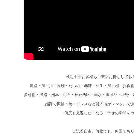
検討中のお客様もご来店お待ちしてお
姫路・加古川・高砂・たつの・赤穂・相生・加古郡・揖保
多可郡・淡路・洲本・明石・神戸西区・垂水・養可郡・小野・
姫路で振袖・袴・ドレスなど貸衣装かレンタルで
何度も見返したくなる 幸せの瞬間を
ご試着自由、何枚でも、何回でも