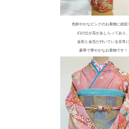
色鮮やかなピンクのお着物に総絞
幻の辻が花があしらってあり
金彩と金箔だ付いている非常
豪華で華やかなお着物です！