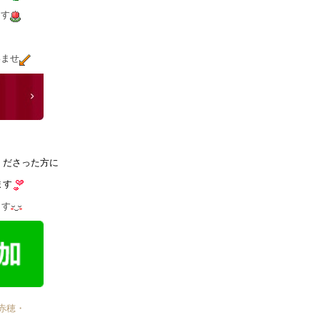
ます
いませ
くださった方に
ます
ます
赤穂・