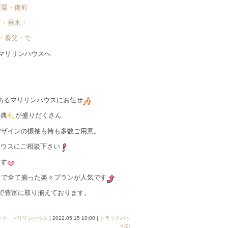
宍粟・備前
区・垂水・
・養父・で゙
マリリンハウスへ
あるマリリンハウスにお任せ
特典
が盛りだくさん
デザインの振袖も袴も多数ご用意。
ハウスにご相談下さい
ます
容まで全て揃った楽々プランが人気です
まで豊富に取り揃えております。
ック マリリンハウス
| 2022.05.15 10:00 |
トラックバッ
ク(0)