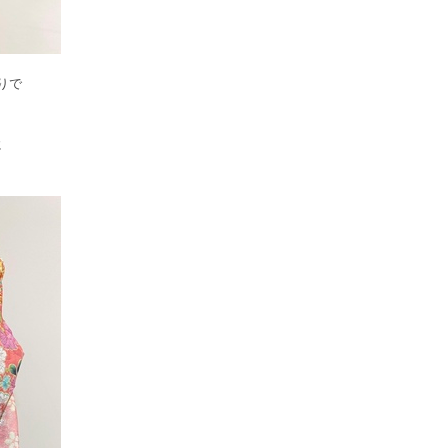
りで
、
に