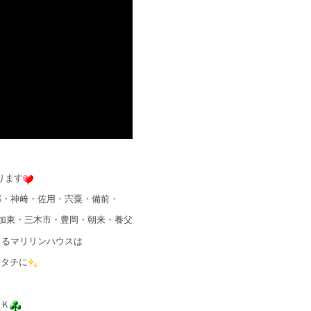
ります
郡・神﨑・佐用・宍粟・備前・
加東・三木市・豊岡・朝来・養父
きるマリリンハウスは
カタチに
ＯＫ