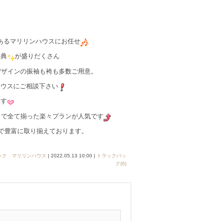
あるマリリンハウスにお任せ
特典
が盛りだくさん
デザインの振袖も袴も多数ご用意。
ハウスにご相談下さい
ます
容まで全て揃った楽々プランが人気です
まで豊富に取り揃えております。
ック マリリンハウス
| 2022.05.13 10:00 |
トラックバッ
ク(0)
2