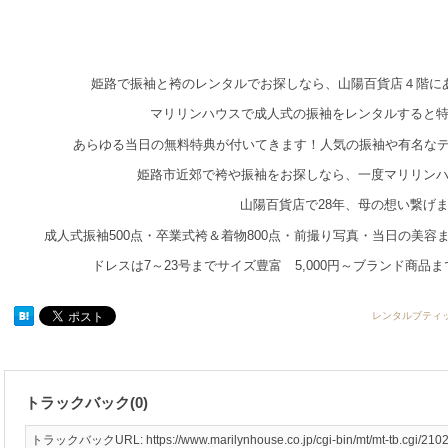
姫路で振袖と袴のレンタルでお探しなら、山陽百貨店４階に
マリリンハウスで成人式の振袖をレンタルすると
あらゆる当日の無料特典が付いてきます！人気の振袖や有名な
姫路市近郊で袴や振袖をお探しなら、一度マリリン
山陽百貨店で28年、母の想い繋げ
成人式振袖500点・卒業式袴＆着物800点・前撮り写真・当日の美
ドレスは7～23号までサイズ豊富 5,000円～ブランド商品
レンタルブティ
トラックバック(0)
トラックバックURL: https://www.marilynhouse.co.jp/cgi-bin/mt/mt-tb.cgi/210