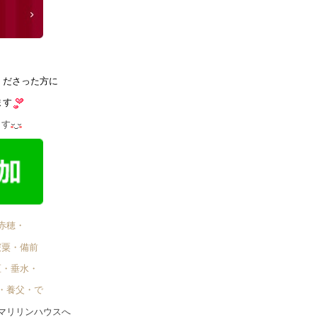
くださった方に
ます
ます
赤穂・
宍粟・備前
区・垂水・
・養父・で゙
マリリンハウスへ