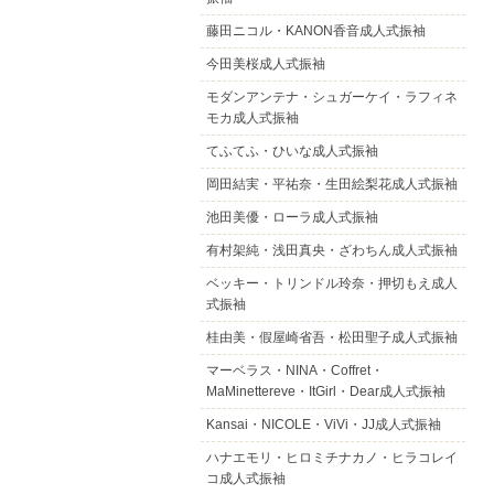
藤田ニコル・KANON香音成人式振袖
今田美桜成人式振袖
モダンアンテナ・シュガーケイ・ラフィネ
モカ成人式振袖
てふてふ・ひいな成人式振袖
岡田結実・平祐奈・生田絵梨花成人式振袖
池田美優・ローラ成人式振袖
有村架純・浅田真央・ざわちん成人式振袖
ベッキー・トリンドル玲奈・押切もえ成人
式振袖
桂由美・假屋崎省吾・松田聖子成人式振袖
マーベラス・NINA・Coffret・
MaMinettereve・ItGirl・Dear成人式振袖
Kansai・NICOLE・ViVi・JJ成人式振袖
ハナエモリ・ヒロミチナカノ・ヒラコレイ
コ成人式振袖