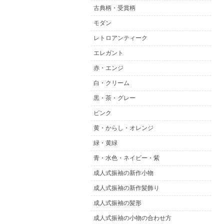
古典柄・受賞柄
モダン
レトロアンティーク
エレガント
赤・エンジ
白・クリーム
黒・茶・グレー
ピンク
黄・からし・オレンジ
緑・黄緑
青・水色・ネイビー・紫
成人式振袖の新作小物
成人式振袖の新作髪飾り
成人式振袖の髪形
成人式振袖の小物の合わせ方