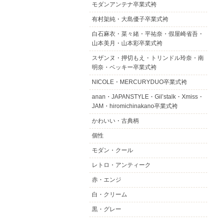
モダンアンテナ卒業式袴
有村架純・大島優子卒業式袴
白石麻衣・菜々緒・平祐奈・假屋崎省吾・
山本美月・山本彩卒業式袴
スザンヌ・押切もえ・トリンドル玲奈・南
明奈・ベッキー卒業式袴
NICOLE・MERCURYDUO卒業式袴
anan・JAPANSTYLE・Gil’stalk・Xmiss・
JAM・hiromichinakano卒業式袴
かわいい・古典柄
個性
モダン・クール
レトロ・アンティーク
赤・エンジ
白・クリーム
黒・グレー