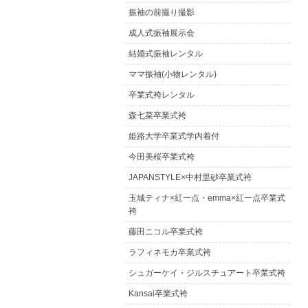
振袖の前撮り撮影
成人式振袖展示会
結婚式振袖レンタル
ママ振袖(小物レンタル)
卒業式袴レンタル
森七菜卒業式袴
姫路大学卒業式学内着付
今田美桜卒業式袴
JAPANSTYLE×中村里砂卒業式袴
玉城ティナ×紅一点・emma×紅一点卒業式
袴
藤田ニコル卒業式袴
ラフィネモカ卒業式袴
シュガーケイ・ジルスチュアート卒業式袴
Kansai卒業式袴