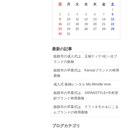
日
月
火
水
木
金
土
1
2
3
4
5
6
7
8
9
10
11
12
13
14
15
16
17
18
19
20
21
22
23
24
25
26
27
28
29
30
31
最新の記事
姫路市の成人式は、玉城ティナ×紅一点ブ
ランドの振袖
姫路市の卒業式は、Kansaiブランドの袴用
着物
成人式 振袖レンタル Ma Minette reve
姫路市の卒業式は、JAPANSTYLE×中村里
砂ブランド袴用着物
姫路市の卒業式は、ラフィネモカ＆にこる
んブランドの袴用着物
ブログカテゴリ