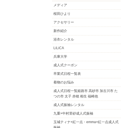
メディア
桜田ひより
アクセサリー
新作紹介
浴衣レンタル
LiLiCA
兵庫大学
成人式クーポン
卒業式日程一覧表
着物のお悩み
成人式日程一覧姫路市 高砂市 加古川市 た
つの市 太子 赤穂 相生 福崎他
成人式振袖レンタル
九重×中村里砂成人式振袖
玉城ティナ×紅一点・emma×紅一点成人式
振袖