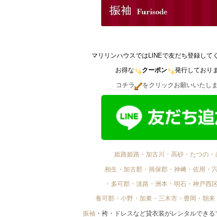
マリリンハウスではLINEで友だち登録して
お得な
クーポン
発行しており
コチラ
をクリックお願いいたし
姫路姫路・加古川・高砂・たつの・
相生・加古郡・揖保郡・神﨑・佐用・
・多可郡・淡路・洲本・明石・神戸西
養可郡・小野・加東・三木市・豊岡・朝来
振袖
・袴・ドレスなど貸衣装がレンタルできる