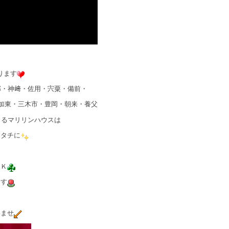
ります
郡・神﨑・佐用・宍粟・備前・
加東・三木市・豊岡・朝来・養父
きるマリリンハウスは
カタチに
ＯＫ
ます
いませ