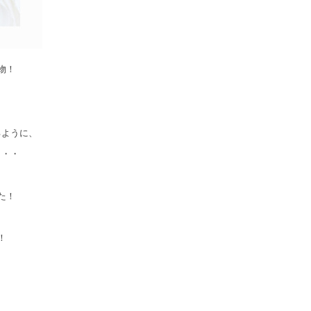
物！
るように、
・・・
た！
！