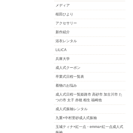
メディア
桜田ひより
アクセサリー
新作紹介
浴衣レンタル
LiLiCA
兵庫大学
成人式クーポン
卒業式日程一覧表
着物のお悩み
成人式日程一覧姫路市 高砂市 加古川市 た
つの市 太子 赤穂 相生 福崎他
成人式振袖レンタル
九重×中村里砂成人式振袖
玉城ティナ×紅一点・emma×紅一点成人式
振袖