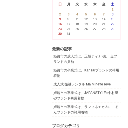
日
月
火
水
木
金
土
1
2
3
4
5
6
7
8
9
10
11
12
13
14
15
16
17
18
19
20
21
22
23
24
25
26
27
28
29
30
31
最新の記事
姫路市の成人式は、玉城ティナ×紅一点ブ
ランドの振袖
姫路市の卒業式は、Kansaiブランドの袴用
着物
成人式 振袖レンタル Ma Minette reve
姫路市の卒業式は、JAPANSTYLE×中村里
砂ブランド袴用着物
姫路市の卒業式は、ラフィネモカ＆にこる
んブランドの袴用着物
ブログカテゴリ