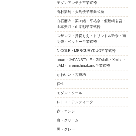
モダンアンテナ卒業式袴
有村架純・大島優子卒業式袴
白石麻衣・菜々緒・平祐奈・假屋崎省吾・
山本美月・山本彩卒業式袴
スザンヌ・押切もえ・トリンドル玲奈・南
明奈・ベッキー卒業式袴
NICOLE・MERCURYDUO卒業式袴
anan・JAPANSTYLE・Gil’stalk・Xmiss・
JAM・hiromichinakano卒業式袴
かわいい・古典柄
個性
モダン・クール
レトロ・アンティーク
赤・エンジ
白・クリーム
黒・グレー