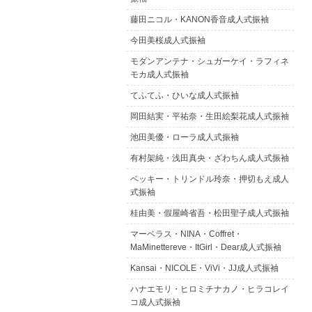
藤田ニコル・KANON香音成人式振袖
今田美桜成人式振袖
モダンアンテナ・シュガーケイ・ラフィネ
モカ成人式振袖
てふてふ・ひいな成人式振袖
岡田結実・平祐奈・生田絵梨花成人式振袖
池田美優・ローラ成人式振袖
有村架純・浅田真央・ざわちん成人式振袖
ベッキー・トリンドル玲奈・押切もえ成人
式振袖
桂由美・假屋崎省吾・松田聖子成人式振袖
マーベラス・NINA・Coffret・
MaMinettereve・ItGirl・Dear成人式振袖
Kansai・NICOLE・ViVi・JJ成人式振袖
ハナエモリ・ヒロミチナカノ・ヒラコレイ
コ成人式振袖