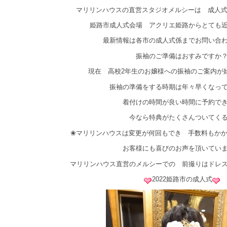
マリリンハウスの直営スタジオメルシーは 成人
姫路市成人式会場 アクリエ姫路からとても
最新情報は各市の成人式係までお問い合
振袖のご準備はおすみですか
現在 高校2年生のお嬢様への振袖のご案内が
振袖の準備をする時期は年々早くなっ
着付けの時間が良い時間に予約で
今なら特典がたくさんついてく
❀マリリンハウスは変更が何回もでき 手数料もか
お客様にも喜びのお声を頂いてい
マリリンハウス直営のメルシーでの 前撮りはドレ
2022姫路市の成人式