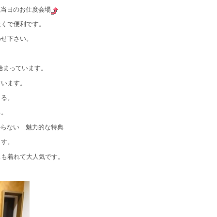
式当日のお仕度会場
近くで便利です。
わせ下さい。
？
始まっています。
ています。
きる。
る。
からない 魅力的な特典
ます。
スも着れて大人気です。