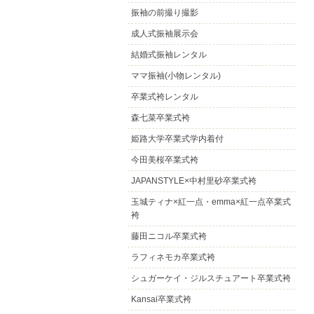
振袖の前撮り撮影
成人式振袖展示会
結婚式振袖レンタル
ママ振袖(小物レンタル)
卒業式袴レンタル
森七菜卒業式袴
姫路大学卒業式学内着付
今田美桜卒業式袴
JAPANSTYLE×中村里砂卒業式袴
玉城ティナ×紅一点・emma×紅一点卒業式
袴
藤田ニコル卒業式袴
ラフィネモカ卒業式袴
シュガーケイ・ジルスチュアート卒業式袴
Kansai卒業式袴