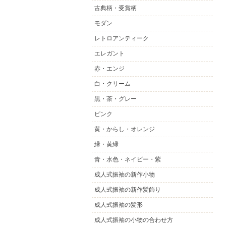
古典柄・受賞柄
モダン
レトロアンティーク
エレガント
赤・エンジ
白・クリーム
黒・茶・グレー
ピンク
黄・からし・オレンジ
緑・黄緑
青・水色・ネイビー・紫
成人式振袖の新作小物
成人式振袖の新作髪飾り
成人式振袖の髪形
成人式振袖の小物の合わせ方