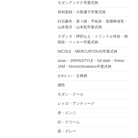
モダンアンテナ卒業式袴
有村架純・大島優子卒業式袴
白石麻衣・菜々緒・平祐奈・假屋崎省吾・
山本美月・山本彩卒業式袴
スザンヌ・押切もえ・トリンドル玲奈・南
明奈・ベッキー卒業式袴
NICOLE・MERCURYDUO卒業式袴
anan・JAPANSTYLE・Gil’stalk・Xmiss・
JAM・hiromichinakano卒業式袴
かわいい・古典柄
個性
モダン・クール
レトロ・アンティーク
赤・エンジ
白・クリーム
黒・グレー