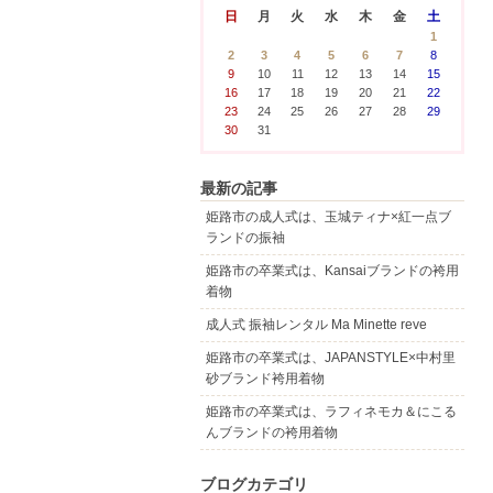
日
月
火
水
木
金
土
1
2
3
4
5
6
7
8
9
10
11
12
13
14
15
16
17
18
19
20
21
22
23
24
25
26
27
28
29
30
31
最新の記事
姫路市の成人式は、玉城ティナ×紅一点ブ
ランドの振袖
姫路市の卒業式は、Kansaiブランドの袴用
着物
成人式 振袖レンタル Ma Minette reve
姫路市の卒業式は、JAPANSTYLE×中村里
砂ブランド袴用着物
姫路市の卒業式は、ラフィネモカ＆にこる
んブランドの袴用着物
ブログカテゴリ