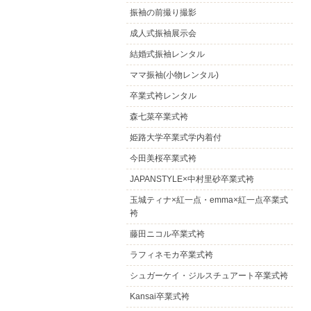
振袖の前撮り撮影
成人式振袖展示会
結婚式振袖レンタル
ママ振袖(小物レンタル)
卒業式袴レンタル
森七菜卒業式袴
姫路大学卒業式学内着付
今田美桜卒業式袴
JAPANSTYLE×中村里砂卒業式袴
玉城ティナ×紅一点・emma×紅一点卒業式
袴
藤田ニコル卒業式袴
ラフィネモカ卒業式袴
シュガーケイ・ジルスチュアート卒業式袴
Kansai卒業式袴