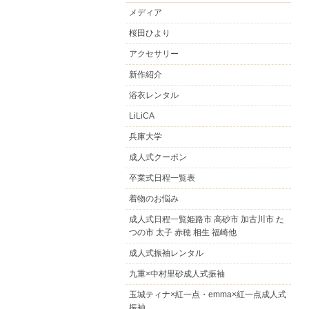
メディア
桜田ひより
アクセサリー
新作紹介
浴衣レンタル
LiLiCA
兵庫大学
成人式クーポン
卒業式日程一覧表
着物のお悩み
成人式日程一覧姫路市 高砂市 加古川市 た
つの市 太子 赤穂 相生 福崎他
成人式振袖レンタル
九重×中村里砂成人式振袖
玉城ティナ×紅一点・emma×紅一点成人式
振袖