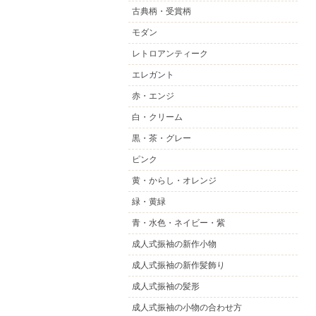
古典柄・受賞柄
モダン
レトロアンティーク
エレガント
赤・エンジ
白・クリーム
黒・茶・グレー
ピンク
黄・からし・オレンジ
緑・黄緑
青・水色・ネイビー・紫
成人式振袖の新作小物
成人式振袖の新作髪飾り
成人式振袖の髪形
成人式振袖の小物の合わせ方