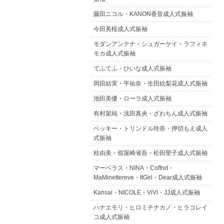
藤田ニコル・KANON香音成人式振袖
今田美桜成人式振袖
モダンアンテナ・シュガーケイ・ラフィネ
モカ成人式振袖
てふてふ・ひいな成人式振袖
岡田結実・平祐奈・生田絵梨花成人式振袖
池田美優・ローラ成人式振袖
有村架純・浅田真央・ざわちん成人式振袖
ベッキー・トリンドル玲奈・押切もえ成人
式振袖
桂由美・假屋崎省吾・松田聖子成人式振袖
マーベラス・NINA・Coffret・
MaMinettereve・ItGirl・Dear成人式振袖
Kansai・NICOLE・ViVi・JJ成人式振袖
ハナエモリ・ヒロミチナカノ・ヒラコレイ
コ成人式振袖