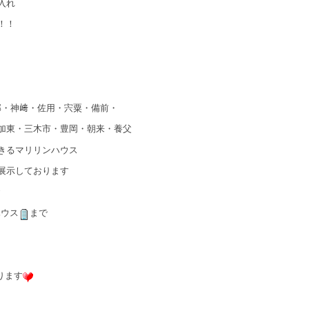
入れ
！！
郡・神﨑・佐用・宍粟・備前・
加東・三木市・豊岡・朝来・養父
きるマリリンハウス
展示しております
ハウス
まで
ります