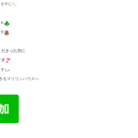
カタチに
ＯＫ
ます
くださった方に
ます
ます
きるマリリンハウスへ