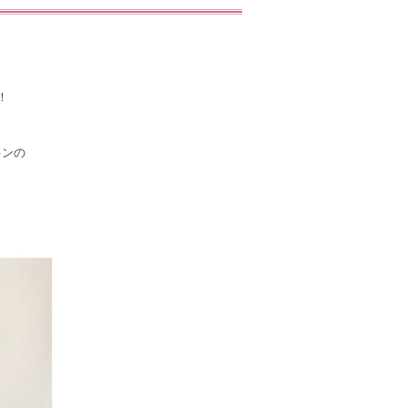
！
キンの