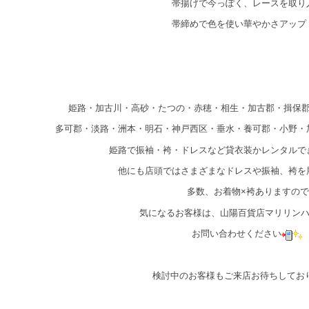
帯揚げで今っぽく、レースを取り
帯締めで色を使い華やかさアップ
姫路・加古川・高砂・たつの・赤穂・相生・加古郡・揖保
多可郡・淡路・洲本・明石・神戸西区・垂水・養可郡・小野・
姫路で振袖・袴・ドレスなど貸衣装かレンタルで
他にも店頭ではさまざまなドレスや振袖、袴を
多数、お着物×袴ありますので
気になるお客様は、山陽百貨店マリリン
お問い合わせください
検討中のお客様もご来店お待ちしてお