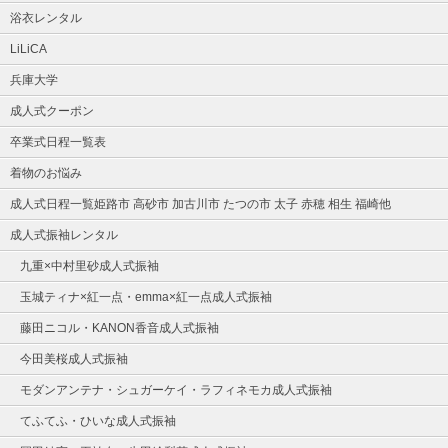
浴衣レンタル
LiLiCA
兵庫大学
成人式クーポン
卒業式日程一覧表
着物のお悩み
成人式日程一覧姫路市 高砂市 加古川市 たつの市 太子 赤穂 相生 福崎他
成人式振袖レンタル
九重×中村里砂成人式振袖
玉城ティナ×紅一点・emma×紅一点成人式振袖
藤田ニコル・KANON香音成人式振袖
今田美桜成人式振袖
モダンアンテナ・シュガーケイ・ラフィネモカ成人式振袖
てふてふ・ひいな成人式振袖