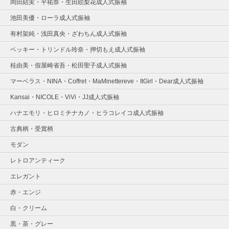
岡田結実・平祐奈・生田絵梨花成人式振袖
池田美優・ローラ成人式振袖
有村架純・浅田真央・ざわちん成人式振袖
ベッキー・トリンドル玲奈・押切もえ成人式振袖
桂由美・假屋崎省吾・松田聖子成人式振袖
マーベラス・NINA・Coffret・MaMinettereve・ItGirl・Dear成人式振袖
Kansai・NICOLE・ViVi・JJ成人式振袖
ハナエモリ・ヒロミチナカノ・ヒラコレイコ成人式振袖
古典柄・受賞柄
モダン
レトロアンティーク
エレガント
赤・エンジ
白・クリーム
黒・茶・グレー