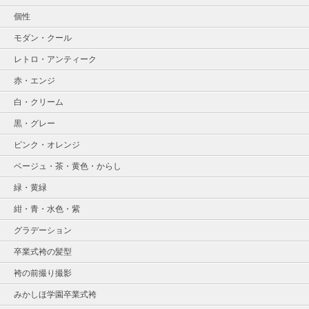
個性
モダン・クール
レトロ・アンティーク
赤・エンジ
白・クリーム
黒・グレー
ピンク・オレンジ
ベージュ・茶・黄色・からし
緑・黄緑
紺・青・水色・紫
グラデーション
卒業式袴の髪型
袴の前撮り撮影
みかしほ学園卒業式袴