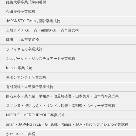
姫路大学卒業式学内着付
今田美桜卒業式袴
JAPANSTYLE×中村里砂卒業式袴
玉城ティナ×紅一点・emma×紅一点卒業式袴
藤田ニコル卒業式袴
ラフィネモカ卒業式袴
シュガーケイ・ジルスチュアート卒業式袴
Kansai卒業式袴
モダンアンテナ卒業式袴
有村架純・大島優子卒業式袴
白石麻衣・菜々緒・平祐奈・假屋崎省吾・山本美月・山本彩卒業式袴
スザンヌ・押切もえ・トリンドル玲奈・南明奈・ベッキー卒業式袴
NICOLE・MERCURYDUO卒業式袴
anan・JAPANSTYLE・Gil’stalk・Xmiss・JAM・hiromichinakano卒業式袴
かわいい・古典柄