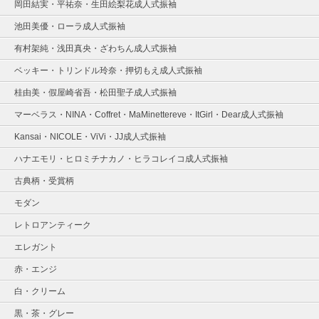
岡田結実・平祐奈・生田絵梨花成人式振袖
池田美優・ローラ成人式振袖
有村架純・浅田真央・ざわちん成人式振袖
ベッキー・トリンドル玲奈・押切もえ成人式振袖
桂由美・假屋崎省吾・松田聖子成人式振袖
マーベラス・NINA・Coffret・MaMinettereve・ItGirl・Dear成人式振袖
Kansai・NICOLE・ViVi・JJ成人式振袖
ハナエモリ・ヒロミチナカノ・ヒラコレイコ成人式振袖
古典柄・受賞柄
モダン
レトロアンティーク
エレガント
赤・エンジ
白・クリーム
黒・茶・グレー