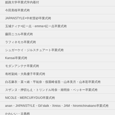
姫路大学卒業式学内着付
今田美桜卒業式袴
JAPANSTYLE×中村里砂卒業式袴
玉城ティナ×紅一点・emma×紅一点卒業式袴
藤田ニコル卒業式袴
ラフィネモカ卒業式袴
シュガーケイ・ジルスチュアート卒業式袴
Kansai卒業式袴
モダンアンテナ卒業式袴
有村架純・大島優子卒業式袴
白石麻衣・菜々緒・平祐奈・假屋崎省吾・山本美月・山本彩卒業式袴
スザンヌ・押切もえ・トリンドル玲奈・南明奈・ベッキー卒業式袴
NICOLE・MERCURYDUO卒業式袴
anan・JAPANSTYLE・Gil’stalk・Xmiss・JAM・hiromichinakano卒業式袴
かわいい・古典柄