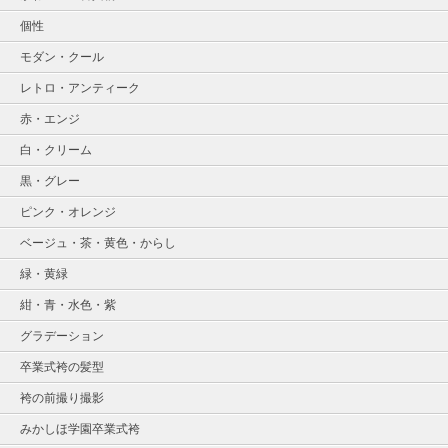
個性
モダン・クール
レトロ・アンティーク
赤・エンジ
白・クリーム
黒・グレー
ピンク・オレンジ
ベージュ・茶・黄色・からし
緑・黄緑
紺・青・水色・紫
グラデーション
卒業式袴の髪型
袴の前撮り撮影
みかしほ学園卒業式袴