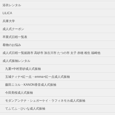
浴衣レンタル
LiLiCA
兵庫大学
成人式クーポン
卒業式日程一覧表
着物のお悩み
成人式日程一覧姫路市 高砂市 加古川市 たつの市 太子 赤穂 相生 福崎他
成人式振袖レンタル
九重×中村里砂成人式振袖
玉城ティナ×紅一点・emma×紅一点成人式振袖
藤田ニコル・KANON香音成人式振袖
今田美桜成人式振袖
モダンアンテナ・シュガーケイ・ラフィネモカ成人式振袖
てふてふ・ひいな成人式振袖