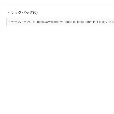
トラックバック(0)
トラックバックURL: https://www.marilynhouse.co.jp/cgi-bin/mt/mt-tb.cgi/199