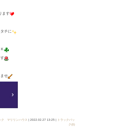
ります
カタチに
ＯＫ
ます
いませ
ック マリリンハウス
| 2022.02.27 13:25 |
トラックバッ
ク(0)