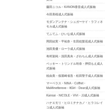
藤田ニコル・KANON香音成人式振袖
今田美桜成人式振袖
モダンアンテナ・シュガーケイ・ラフィネ
モカ成人式振袖
てふてふ・ひいな成人式振袖
岡田結実・平祐奈・生田絵梨花成人式振袖
池田美優・ローラ成人式振袖
有村架純・浅田真央・ざわちん成人式振袖
ベッキー・トリンドル玲奈・押切もえ成人
式振袖
桂由美・假屋崎省吾・松田聖子成人式振袖
マーベラス・NINA・Coffret・
MaMinettereve・ItGirl・Dear成人式振袖
Kansai・NICOLE・ViVi・JJ成人式振袖
ハナエモリ・ヒロミチナカノ・ヒラコレイ
コ成人式振袖