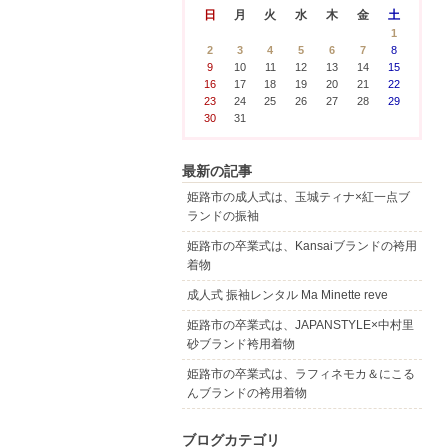
日
月
火
水
木
金
土
1
2
3
4
5
6
7
8
9
10
11
12
13
14
15
16
17
18
19
20
21
22
23
24
25
26
27
28
29
30
31
最新の記事
姫路市の成人式は、玉城ティナ×紅一点ブ
ランドの振袖
姫路市の卒業式は、Kansaiブランドの袴用
着物
成人式 振袖レンタル Ma Minette reve
姫路市の卒業式は、JAPANSTYLE×中村里
砂ブランド袴用着物
姫路市の卒業式は、ラフィネモカ＆にこる
んブランドの袴用着物
ブログカテゴリ