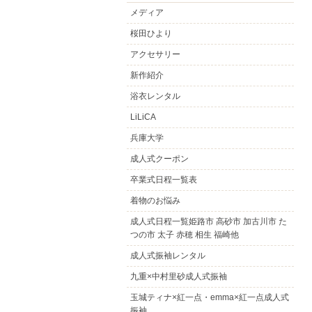
メディア
桜田ひより
アクセサリー
新作紹介
浴衣レンタル
LiLiCA
兵庫大学
成人式クーポン
卒業式日程一覧表
着物のお悩み
成人式日程一覧姫路市 高砂市 加古川市 た
つの市 太子 赤穂 相生 福崎他
成人式振袖レンタル
九重×中村里砂成人式振袖
玉城ティナ×紅一点・emma×紅一点成人式
振袖