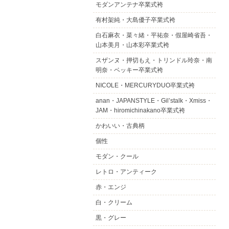
モダンアンテナ卒業式袴
有村架純・大島優子卒業式袴
白石麻衣・菜々緒・平祐奈・假屋崎省吾・
山本美月・山本彩卒業式袴
スザンヌ・押切もえ・トリンドル玲奈・南
明奈・ベッキー卒業式袴
NICOLE・MERCURYDUO卒業式袴
anan・JAPANSTYLE・Gil’stalk・Xmiss・
JAM・hiromichinakano卒業式袴
かわいい・古典柄
個性
モダン・クール
レトロ・アンティーク
赤・エンジ
白・クリーム
黒・グレー