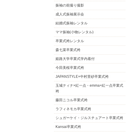
振袖の前撮り撮影
成人式振袖展示会
結婚式振袖レンタル
ママ振袖(小物レンタル)
卒業式袴レンタル
森七菜卒業式袴
姫路大学卒業式学内着付
今田美桜卒業式袴
JAPANSTYLE×中村里砂卒業式袴
玉城ティナ×紅一点・emma×紅一点卒業式
袴
藤田ニコル卒業式袴
ラフィネモカ卒業式袴
シュガーケイ・ジルスチュアート卒業式袴
Kansai卒業式袴