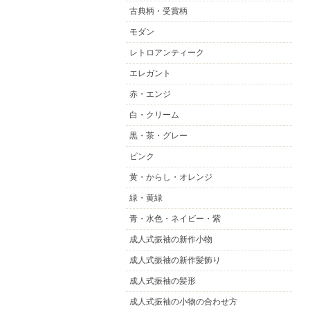
古典柄・受賞柄
モダン
レトロアンティーク
エレガント
赤・エンジ
白・クリーム
黒・茶・グレー
ピンク
黄・からし・オレンジ
緑・黄緑
青・水色・ネイビー・紫
成人式振袖の新作小物
成人式振袖の新作髪飾り
成人式振袖の髪形
成人式振袖の小物の合わせ方