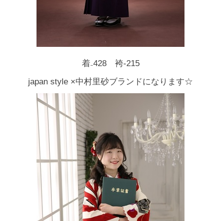
着₋428 袴-215
japan style ×中村里砂ブランドになります☆