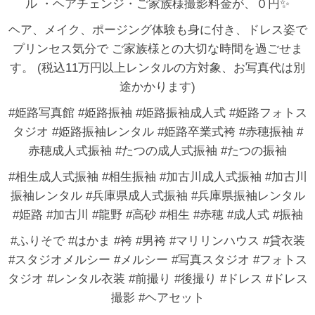
ル ・ヘアチェンジ・ご家族様撮影料金が、０円✨
ヘア、メイク、ポージング体験も身に付き、ドレス姿で
プリンセス気分で ご家族様との大切な時間を過ごせま
す。 (税込11万円以上レンタルの方対象、お写真代は別
途かかります)
#姫路写真館 #姫路振袖 #姫路振袖成人式 #姫路フォトス
タジオ #姫路振袖レンタル #姫路卒業式袴 #赤穂振袖 #
赤穂成人式振袖 #たつの成人式振袖 #たつの振袖
#相生成人式振袖 #相生振袖 #加古川成人式振袖 #加古川
振袖レンタル #兵庫県成人式振袖 #兵庫県振袖レンタル
#姫路 #加古川 #龍野 #高砂 #相生 #赤穂 #成人式 #振袖
#ふりそで #はかま #袴 #男袴 #マリリンハウス #貸衣装
#スタジオメルシー #メルシー #写真スタジオ #フォトス
タジオ #レンタル衣装 #前撮り #後撮り #ドレス #ドレス
撮影 #ヘアセット