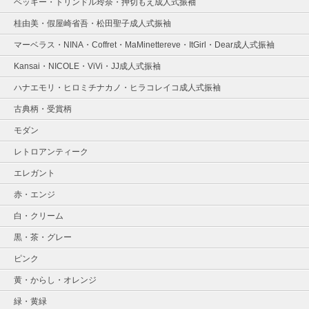
ベッキー・トリンドル玲奈・押切もえ成人式振袖
桂由美・假屋崎省吾・松田聖子成人式振袖
マーベラス・NINA・Coffret・MaMinettereve・ItGirl・Dear成人式振袖
Kansai・NICOLE・ViVi・JJ成人式振袖
ハナエモリ・ヒロミチナカノ・ヒラコレイコ成人式振袖
古典柄・受賞柄
モダン
レトロアンティーク
エレガント
赤・エンジ
白・クリーム
黒・茶・グレー
ピンク
黄・からし・オレンジ
緑・黄緑