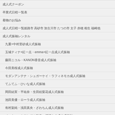
成人式クーポン
卒業式日程一覧表
着物のお悩み
成人式日程一覧姫路市 高砂市 加古川市 たつの市 太子 赤穂 相生 福崎他
成人式振袖レンタル
九重×中村里砂成人式振袖
玉城ティナ×紅一点・emma×紅一点成人式振袖
藤田ニコル・KANON香音成人式振袖
今田美桜成人式振袖
モダンアンテナ・シュガーケイ・ラフィネモカ成人式振袖
てふてふ・ひいな成人式振袖
岡田結実・平祐奈・生田絵梨花成人式振袖
池田美優・ローラ成人式振袖
有村架純・浅田真央・ざわちん成人式振袖