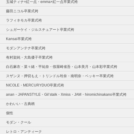
玉城ティナ×紅一点・emma×紅一点卒業式袴
藤田ニコル卒業式袴
ラフィネモカ卒業式袴
シュガーケイ・ジルスチュアート卒業式袴
Kansai卒業式袴
モダンアンテナ卒業式袴
有村架純・大島優子卒業式袴
白石麻衣・菜々緒・平祐奈・假屋崎省吾・山本美月・山本彩卒業式袴
スザンヌ・押切もえ・トリンドル玲奈・南明奈・ベッキー卒業式袴
NICOLE・MERCURYDUO卒業式袴
anan・JAPANSTYLE・Gil’stalk・Xmiss・JAM・hiromichinakano卒業式袴
かわいい・古典柄
個性
モダン・クール
レトロ・アンティーク