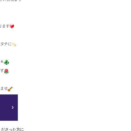
ります
カタチに
ＯＫ
ます
いませ
くださった方に