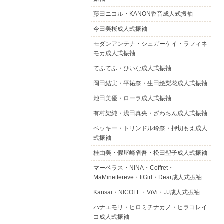
藤田ニコル・KANON香音成人式振袖
今田美桜成人式振袖
モダンアンテナ・シュガーケイ・ラフィネ
モカ成人式振袖
てふてふ・ひいな成人式振袖
岡田結実・平祐奈・生田絵梨花成人式振袖
池田美優・ローラ成人式振袖
有村架純・浅田真央・ざわちん成人式振袖
ベッキー・トリンドル玲奈・押切もえ成人
式振袖
桂由美・假屋崎省吾・松田聖子成人式振袖
マーベラス・NINA・Coffret・
MaMinettereve・ItGirl・Dear成人式振袖
Kansai・NICOLE・ViVi・JJ成人式振袖
ハナエモリ・ヒロミチナカノ・ヒラコレイ
コ成人式振袖