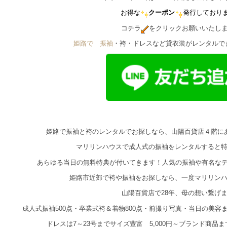
お得な
クーポン
発行しており
コチラ
をクリックお願いいたし
姫路で゙振袖
・袴・ドレスなど貸衣装がレンタルで
姫路で振袖と袴のレンタルでお探しなら、山陽百貨店４階に
マリリンハウスで成人式の振袖をレンタルすると
あらゆる当日の無料特典が付いてきます！人気の振袖や有名な
姫路市近郊で袴や振袖をお探しなら、一度マリリン
山陽百貨店で28年、母の想い繋げ
成人式振袖500点・卒業式袴＆着物800点・前撮り写真・当日の美
ドレスは7～23号までサイズ豊富 5,000円～ブランド商品