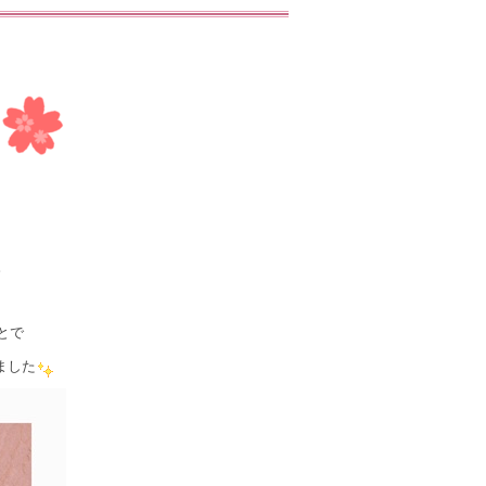
。
とで
ました