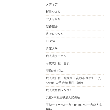
メディア
桜田ひより
アクセサリー
新作紹介
浴衣レンタル
LiLiCA
兵庫大学
成人式クーポン
卒業式日程一覧表
着物のお悩み
成人式日程一覧姫路市 高砂市 加古川市 た
つの市 太子 赤穂 相生 福崎他
成人式振袖レンタル
九重×中村里砂成人式振袖
玉城ティナ×紅一点・emma×紅一点成人式
振袖