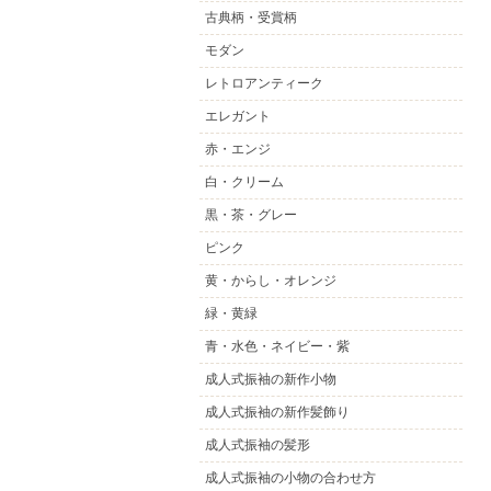
古典柄・受賞柄
モダン
レトロアンティーク
エレガント
赤・エンジ
白・クリーム
黒・茶・グレー
ピンク
黄・からし・オレンジ
緑・黄緑
青・水色・ネイビー・紫
成人式振袖の新作小物
成人式振袖の新作髪飾り
成人式振袖の髪形
成人式振袖の小物の合わせ方