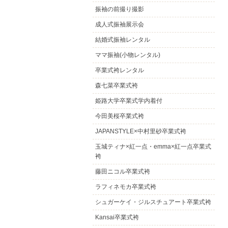
振袖の前撮り撮影
成人式振袖展示会
結婚式振袖レンタル
ママ振袖(小物レンタル)
卒業式袴レンタル
森七菜卒業式袴
姫路大学卒業式学内着付
今田美桜卒業式袴
JAPANSTYLE×中村里砂卒業式袴
玉城ティナ×紅一点・emma×紅一点卒業式
袴
藤田ニコル卒業式袴
ラフィネモカ卒業式袴
シュガーケイ・ジルスチュアート卒業式袴
Kansai卒業式袴