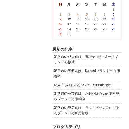
日
月
火
水
木
金
土
1
2
3
4
5
6
7
8
9
10
11
12
13
14
15
16
17
18
19
20
21
22
23
24
25
26
27
28
29
30
31
最新の記事
姫路市の成人式は、玉城ティナ×紅一点ブ
ランドの振袖
姫路市の卒業式は、Kansaiブランドの袴用
着物
成人式 振袖レンタル Ma Minette reve
姫路市の卒業式は、JAPANSTYLE×中村里
砂ブランド袴用着物
姫路市の卒業式は、ラフィネモカ＆にこる
んブランドの袴用着物
ブログカテゴリ