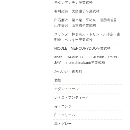
モダンアンテナ卒業式袴
有村架純・大島優子卒業式袴
白石麻衣・菜々緒・平祐奈・假屋崎省吾・
山本美月・山本彩卒業式袴
スザンヌ・押切もえ・トリンドル玲奈・南
明奈・ベッキー卒業式袴
NICOLE・MERCURYDUO卒業式袴
anan・JAPANSTYLE・Gil’stalk・Xmiss・
JAM・hiromichinakano卒業式袴
かわいい・古典柄
個性
モダン・クール
レトロ・アンティーク
赤・エンジ
白・クリーム
黒・グレー