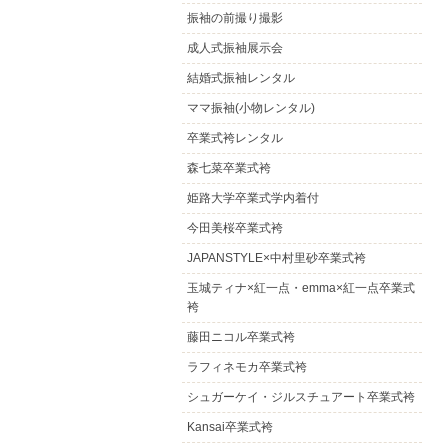
振袖の前撮り撮影
成人式振袖展示会
結婚式振袖レンタル
ママ振袖(小物レンタル)
卒業式袴レンタル
森七菜卒業式袴
姫路大学卒業式学内着付
今田美桜卒業式袴
JAPANSTYLE×中村里砂卒業式袴
玉城ティナ×紅一点・emma×紅一点卒業式
袴
藤田ニコル卒業式袴
ラフィネモカ卒業式袴
シュガーケイ・ジルスチュアート卒業式袴
Kansai卒業式袴