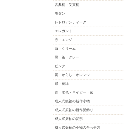
古典柄・受賞柄
モダン
レトロアンティーク
エレガント
赤・エンジ
白・クリーム
黒・茶・グレー
ピンク
黄・からし・オレンジ
緑・黄緑
青・水色・ネイビー・紫
成人式振袖の新作小物
成人式振袖の新作髪飾り
成人式振袖の髪形
成人式振袖の小物の合わせ方