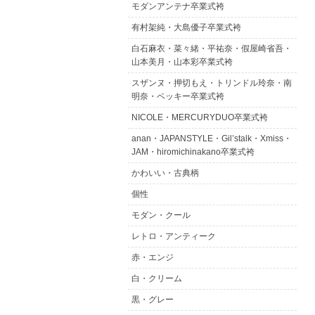
モダンアンテナ卒業式袴
有村架純・大島優子卒業式袴
白石麻衣・菜々緒・平祐奈・假屋崎省吾・
山本美月・山本彩卒業式袴
スザンヌ・押切もえ・トリンドル玲奈・南
明奈・ベッキー卒業式袴
NICOLE・MERCURYDUO卒業式袴
anan・JAPANSTYLE・Gil’stalk・Xmiss・
JAM・hiromichinakano卒業式袴
かわいい・古典柄
個性
モダン・クール
レトロ・アンティーク
赤・エンジ
白・クリーム
黒・グレー