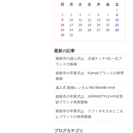
日
月
火
水
木
金
土
1
2
3
4
5
6
7
8
9
10
11
12
13
14
15
16
17
18
19
20
21
22
23
24
25
26
27
28
29
30
31
最新の記事
姫路市の成人式は、玉城ティナ×紅一点ブ
ランドの振袖
姫路市の卒業式は、Kansaiブランドの袴用
着物
成人式 振袖レンタル Ma Minette reve
姫路市の卒業式は、JAPANSTYLE×中村里
砂ブランド袴用着物
姫路市の卒業式は、ラフィネモカ＆にこる
んブランドの袴用着物
ブログカテゴリ