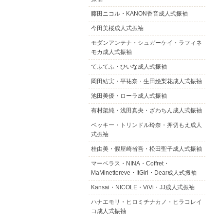
藤田ニコル・KANON香音成人式振袖
今田美桜成人式振袖
モダンアンテナ・シュガーケイ・ラフィネ
モカ成人式振袖
てふてふ・ひいな成人式振袖
岡田結実・平祐奈・生田絵梨花成人式振袖
池田美優・ローラ成人式振袖
有村架純・浅田真央・ざわちん成人式振袖
ベッキー・トリンドル玲奈・押切もえ成人
式振袖
桂由美・假屋崎省吾・松田聖子成人式振袖
マーベラス・NINA・Coffret・
MaMinettereve・ItGirl・Dear成人式振袖
Kansai・NICOLE・ViVi・JJ成人式振袖
ハナエモリ・ヒロミチナカノ・ヒラコレイ
コ成人式振袖