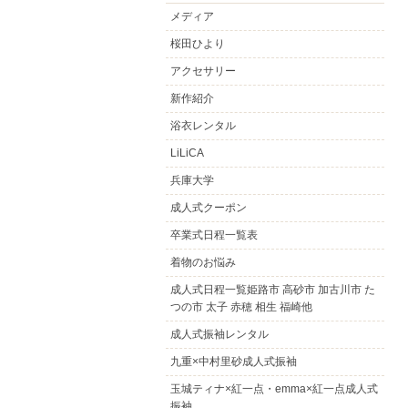
メディア
桜田ひより
アクセサリー
新作紹介
浴衣レンタル
LiLiCA
兵庫大学
成人式クーポン
卒業式日程一覧表
着物のお悩み
成人式日程一覧姫路市 高砂市 加古川市 た
つの市 太子 赤穂 相生 福崎他
成人式振袖レンタル
九重×中村里砂成人式振袖
玉城ティナ×紅一点・emma×紅一点成人式
振袖