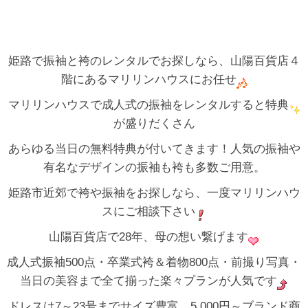
姫路で振袖と袴のレンタルでお探しなら、山陽百貨店４
階にあるマリリンハウスにお任せ
マリリンハウスで成人式の振袖をレンタルすると特典
が盛りだくさん
あらゆる当日の無料特典が付いてきます！人気の振袖や
有名なデザインの振袖も袴も多数ご用意。
姫路市近郊で袴や振袖をお探しなら、一度マリリンハウ
スにご相談下さい
山陽百貨店で28年、母の想い繋げます
成人式振袖500点・卒業式袴＆着物800点・前撮り写真・
当日の美容まで全て揃った楽々プランが人気です
ドレスは7～23号までサイズ豊富 5,000円～ブランド商