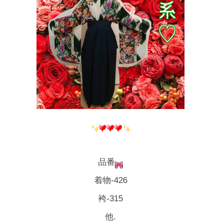
品番
着物-426
袴-315
他.