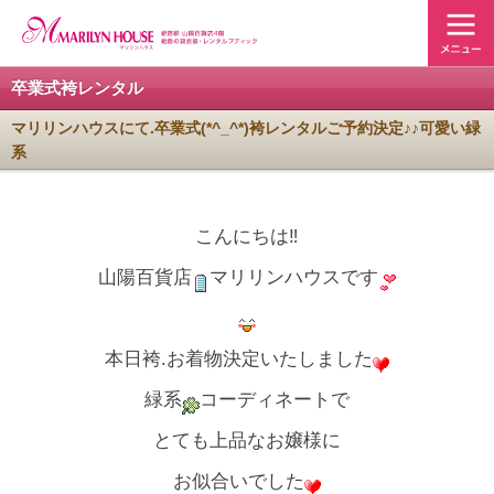
卒業式袴レンタル
マリリンハウスにて.卒業式(*^_^*)袴レンタルご予約決定♪♪可愛い緑
系
こんにちは‼
山陽百貨店
マリリンハウスです
本日袴.お着物決定いたしました
緑系
コーディネートで
とても上品なお嬢様に
お似合いでした