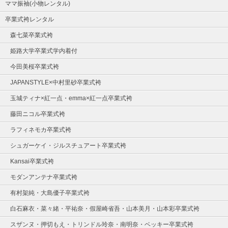
ママ振袖(小物レンタル)
卒業式袴レンタル
森七菜卒業式袴
姫路大学卒業式学内着付
今田美桜卒業式袴
JAPANSTYLE×中村里砂卒業式袴
玉城ティナ×紅一点・emma×紅一点卒業式袴
藤田ニコル卒業式袴
ラフィネモカ卒業式袴
シュガーケイ・ジルスチュアート卒業式袴
Kansai卒業式袴
モダンアンテナ卒業式袴
有村架純・大島優子卒業式袴
白石麻衣・菜々緒・平祐奈・假屋崎省吾・山本美月・山本彩卒業式袴
スザンヌ・押切もえ・トリンドル玲奈・南明奈・ベッキー卒業式袴