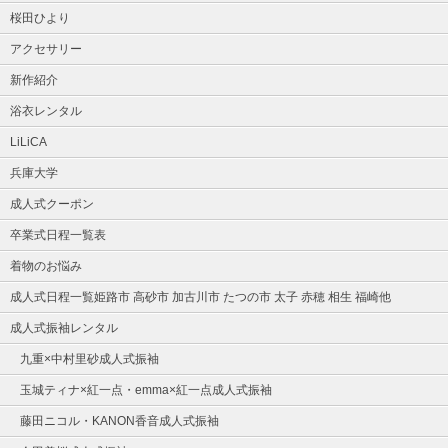
桜田ひより
アクセサリー
新作紹介
浴衣レンタル
LiLiCA
兵庫大学
成人式クーポン
卒業式日程一覧表
着物のお悩み
成人式日程一覧姫路市 高砂市 加古川市 たつの市 太子 赤穂 相生 福崎他
成人式振袖レンタル
九重×中村里砂成人式振袖
玉城ティナ×紅一点・emma×紅一点成人式振袖
藤田ニコル・KANON香音成人式振袖