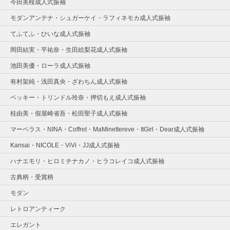
今田美桜成人式振袖
モダンアンテナ・シュガーケイ・ラフィネモカ成人式振袖
てふてふ・ひいな成人式振袖
岡田結実・平祐奈・生田絵梨花成人式振袖
池田美優・ローラ成人式振袖
有村架純・浅田真央・ざわちん成人式振袖
ベッキー・トリンドル玲奈・押切もえ成人式振袖
桂由美・假屋崎省吾・松田聖子成人式振袖
マーベラス・NINA・Coffret・MaMinettereve・ItGirl・Dear成人式振袖
Kansai・NICOLE・ViVi・JJ成人式振袖
ハナエモリ・ヒロミチナカノ・ヒラコレイコ成人式振袖
古典柄・受賞柄
モダン
レトロアンティーク
エレガント