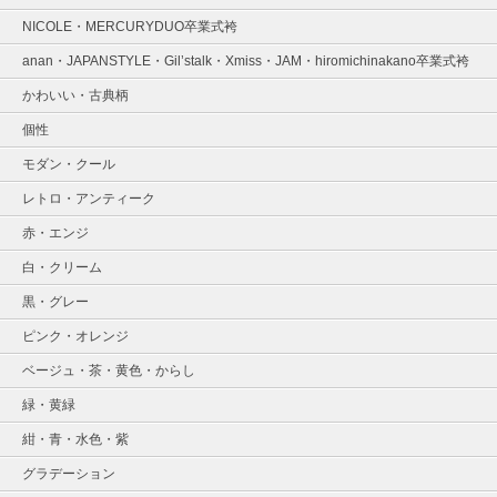
NICOLE・MERCURYDUO卒業式袴
anan・JAPANSTYLE・Gil’stalk・Xmiss・JAM・hiromichinakano卒業式袴
かわいい・古典柄
個性
モダン・クール
レトロ・アンティーク
赤・エンジ
白・クリーム
黒・グレー
ピンク・オレンジ
ベージュ・茶・黄色・からし
緑・黄緑
紺・青・水色・紫
グラデーション