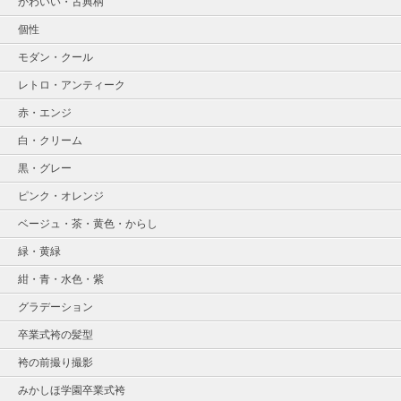
かわいい・古典柄
個性
モダン・クール
レトロ・アンティーク
赤・エンジ
白・クリーム
黒・グレー
ピンク・オレンジ
ベージュ・茶・黄色・からし
緑・黄緑
紺・青・水色・紫
グラデーション
卒業式袴の髪型
袴の前撮り撮影
みかしほ学園卒業式袴