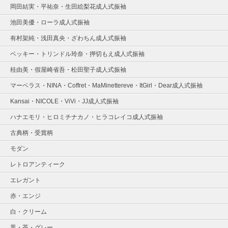
岡田結実・平祐奈・生田絵梨花成人式振袖
池田美優・ローラ成人式振袖
有村架純・浅田真央・ざわちん成人式振袖
ベッキー・トリンドル玲奈・押切もえ成人式振袖
桂由美・假屋崎省吾・松田聖子成人式振袖
マーベラス・NINA・Coffret・MaMinettereve・ItGirl・Dear成人式振袖
Kansai・NICOLE・ViVi・JJ成人式振袖
ハナエモリ・ヒロミチナカノ・ヒラコレイコ成人式振袖
古典柄・受賞柄
モダン
レトロアンティーク
エレガント
赤・エンジ
白・クリーム
黒・茶・グレー