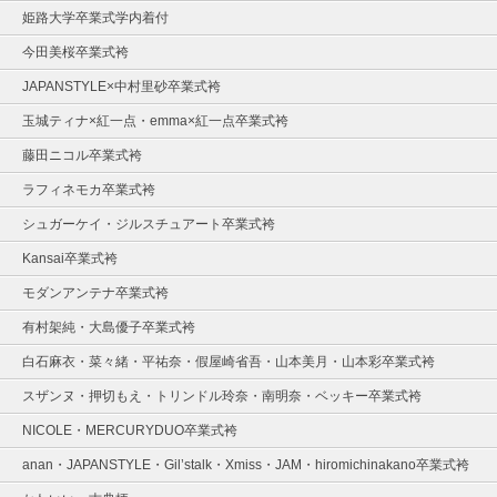
姫路大学卒業式学内着付
今田美桜卒業式袴
JAPANSTYLE×中村里砂卒業式袴
玉城ティナ×紅一点・emma×紅一点卒業式袴
藤田ニコル卒業式袴
ラフィネモカ卒業式袴
シュガーケイ・ジルスチュアート卒業式袴
Kansai卒業式袴
モダンアンテナ卒業式袴
有村架純・大島優子卒業式袴
白石麻衣・菜々緒・平祐奈・假屋崎省吾・山本美月・山本彩卒業式袴
スザンヌ・押切もえ・トリンドル玲奈・南明奈・ベッキー卒業式袴
NICOLE・MERCURYDUO卒業式袴
anan・JAPANSTYLE・Gil’stalk・Xmiss・JAM・hiromichinakano卒業式袴