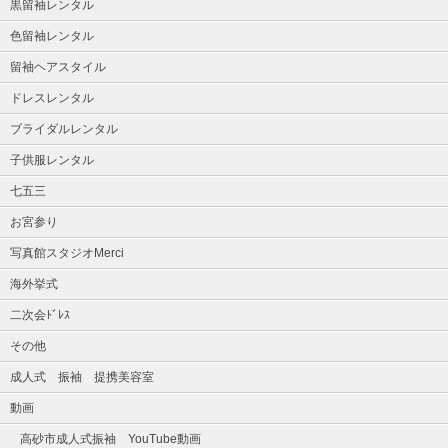
黒留袖レンタル
色留袖レンタル
留袖ヘアスタイル
ドレスレンタル
ブライダルレンタル
子供服レンタル
七五三
お宮参り
写真館スタジオMerci
海外挙式
二次会ﾄﾞﾚｽ
その他
成人式 振袖 提携美容室
動画
高砂市成人式振袖 YouTube動画