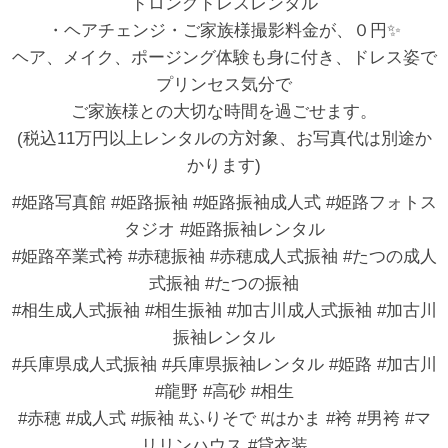
ドロングドレスレンタル
・ヘアチェンジ・ご家族様撮影料金が、０円✨
ヘア、メイク、ポージング体験も身に付き、ドレス姿で
プリンセス気分で
ご家族様との大切な時間を過ごせます。
(税込11万円以上レンタルの方対象、お写真代は別途か
かります)
#姫路写真館 #姫路振袖 #姫路振袖成人式 #姫路フォトス
タジオ #姫路振袖レンタル
#姫路卒業式袴 #赤穂振袖 #赤穂成人式振袖 #たつの成人
式振袖 #たつの振袖
#相生成人式振袖 #相生振袖 #加古川成人式振袖 #加古川
振袖レンタル
#兵庫県成人式振袖 #兵庫県振袖レンタル #姫路 #加古川
#龍野 #高砂 #相生
#赤穂 #成人式 #振袖 #ふりそで #はかま #袴 #男袴 #マ
リリンハウス #貸衣装