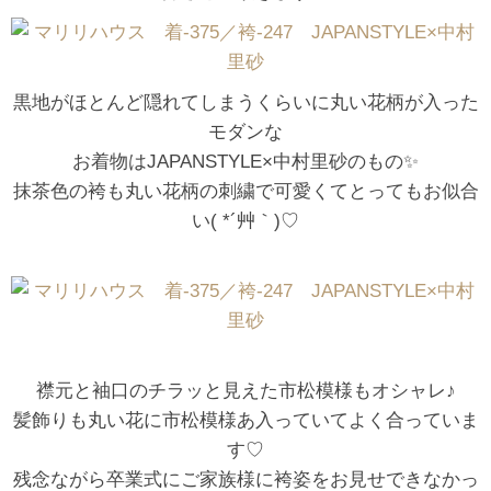
黒地がほとんど隠れてしまうくらいに丸い花柄が入った
モダンな
お着物はJAPANSTYLE×中村里砂のもの✨
抹茶色の袴も丸い花柄の刺繍で可愛くてとってもお似合
い( *´艸｀)♡
襟元と袖口のチラッと見えた市松模様もオシャレ♪
髪飾りも丸い花に市松模様あ入っていてよく合っていま
す♡
残念ながら卒業式にご家族様に袴姿をお見せできなかっ