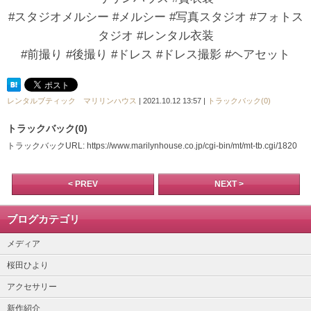
#スタジオメルシー #メルシー #写真スタジオ #フォトス
タジオ #レンタル衣装
#前撮り #後撮り #ドレス #ドレス撮影 #ヘアセット
レンタルブティック マリリンハウス
| 2021.10.12 13:57 |
トラックバック(0)
トラックバック(0)
トラックバックURL: https://www.marilynhouse.co.jp/cgi-bin/mt/mt-tb.cgi/1820
< PREV
NEXT >
ブログカテゴリ
メディア
桜田ひより
アクセサリー
新作紹介