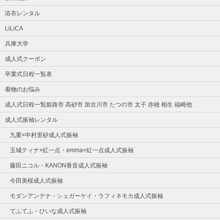
浴衣レンタル
LiLiCA
兵庫大学
成人式クーポン
卒業式日程一覧表
着物のお悩み
成人式日程一覧姫路市 高砂市 加古川市 たつの市 太子 赤穂 相生 福崎他
成人式振袖レンタル
九重×中村里砂成人式振袖
玉城ティナ×紅一点・emma×紅一点成人式振袖
藤田ニコル・KANON香音成人式振袖
今田美桜成人式振袖
モダンアンテナ・シュガーケイ・ラフィネモカ成人式振袖
てふてふ・ひいな成人式振袖