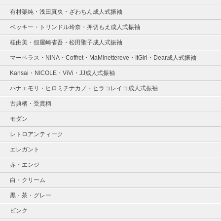
有村架純・浅田真央・ざわちん成人式振袖
ベッキー・トリンドル玲奈・押切もえ成人式振袖
桂由美・假屋崎省吾・松田聖子成人式振袖
マーベラス・NINA・Coffret・MaMinettereve・ItGirl・Dear成人式振袖
Kansai・NICOLE・ViVi・JJ成人式振袖
ハナエモリ・ヒロミチナカノ・ヒラコレイコ成人式振袖
古典柄・受賞柄
モダン
レトロアンティーク
エレガント
赤・エンジ
白・クリーム
黒・茶・グレー
ピンク