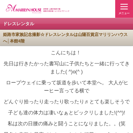
ドレスレンタル
姫路市家族記念撮影☆ドレスレンタルは山陽百貨店マリリンハウス
へ│本館4階
こんにちは！
先日は行きたかった書写山に子供たちと一緒に行ってき
ました( ^)o(^ )
ロープウェイに乗って坂道を歩いて本堂へ。 大人がヒ
ーヒー言ってる横で
どんぐり拾ったり走ったり歌ったり♬とても楽しそうで
子ども達の体力は凄いなぁとビックリしました!(^^)!
私は次の日腰の痛みと闘うことになりました。。(笑