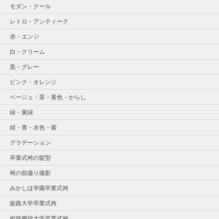
モダン・クール
レトロ・アンティーク
赤・エンジ
白・クリーム
黒・グレー
ピンク・オレンジ
ベージュ・茶・黄色・からし
緑・黄緑
紺・青・水色・紫
グラデーション
卒業式袴の髪型
袴の前撮り撮影
みかしほ学園卒業式袴
姫路大学卒業式袴
姫路獨協大学卒業式袴