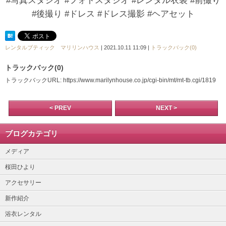
#写真スタジオ #フォトスタジオ #レンタル衣装 #前撮り
#後撮り #ドレス #ドレス撮影 #ヘアセット
レンタルブティック マリリンハウス
| 2021.10.11 11:09 |
トラックバック(0)
トラックバック(0)
トラックバックURL: https://www.marilynhouse.co.jp/cgi-bin/mt/mt-tb.cgi/1819
< PREV
NEXT >
ブログカテゴリ
メディア
桜田ひより
アクセサリー
新作紹介
浴衣レンタル