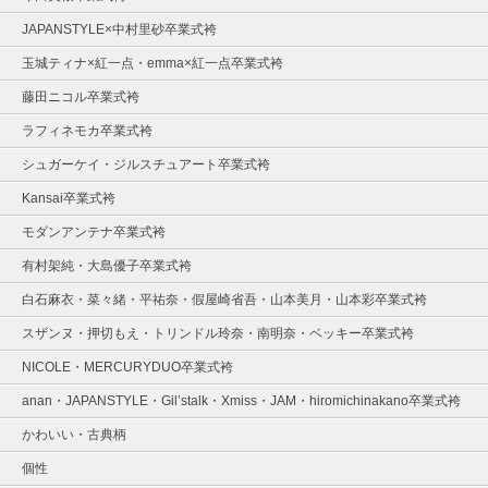
JAPANSTYLE×中村里砂卒業式袴
玉城ティナ×紅一点・emma×紅一点卒業式袴
藤田ニコル卒業式袴
ラフィネモカ卒業式袴
シュガーケイ・ジルスチュアート卒業式袴
Kansai卒業式袴
モダンアンテナ卒業式袴
有村架純・大島優子卒業式袴
白石麻衣・菜々緒・平祐奈・假屋崎省吾・山本美月・山本彩卒業式袴
スザンヌ・押切もえ・トリンドル玲奈・南明奈・ベッキー卒業式袴
NICOLE・MERCURYDUO卒業式袴
anan・JAPANSTYLE・Gil’stalk・Xmiss・JAM・hiromichinakano卒業式袴
かわいい・古典柄
個性