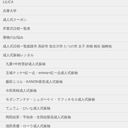
LiLiCA
兵庫大学
成人式クーポン
卒業式日程一覧表
着物のお悩み
成人式日程一覧姫路市 高砂市 加古川市 たつの市 太子 赤穂 相生 福崎他
成人式振袖レンタル
九重×中村里砂成人式振袖
玉城ティナ×紅一点・emma×紅一点成人式振袖
藤田ニコル・KANON香音成人式振袖
今田美桜成人式振袖
モダンアンテナ・シュガーケイ・ラフィネモカ成人式振袖
てふてふ・ひいな成人式振袖
岡田結実・平祐奈・生田絵梨花成人式振袖
池田美優・ローラ成人式振袖