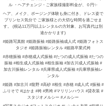
ル ・ヘアチェンジ・ご家族様撮影料金が、０円✨
ヘア、メイク、ポージング体験も身に付き、ドレス姿で
プリンセス気分で ご家族様との大切な時間を過ごせま
す。 (税込11万円以上レンタルの方対象、お写真代は別
途かかります)
#姫路写真館 #姫路振袖 #姫路振袖成人式 #姫路フォトス
タジオ #姫路振袖レンタル #姫路卒業式袴
#赤穂振袖 #赤穂成人式振袖 #たつの成人式振袖 #たつの
振袖 #相生成人式振袖 #相生振袖 #加古川成人式振袖 #
加古川振袖レンタル #兵庫県成人式振袖 #兵庫県振袖レ
ンタル
#姫路 #加古川 #龍野 #高砂 #相生 #赤穂 #成人式 #振袖 #
ふりそで #はかま #袴 #男袴 #マリリンハウス #貸衣装 #
スタジオメルシー #メルシー