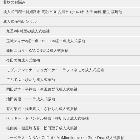
着物のお悩み
成人式日程一覧姫路市 高砂市 加古川市 たつの市 太子 赤穂 相生 福崎他
成人式振袖レンタル
九重×中村里砂成人式振袖
玉城ティナ×紅一点・emma×紅一点成人式振袖
藤田ニコル・KANON香音成人式振袖
今田美桜成人式振袖
モダンアンテナ・シュガーケイ・ラフィネモカ成人式振袖
てふてふ・ひいな成人式振袖
岡田結実・平祐奈・生田絵梨花成人式振袖
池田美優・ローラ成人式振袖
有村架純・浅田真央・ざわちん成人式振袖
ベッキー・トリンドル玲奈・押切もえ成人式振袖
桂由美・假屋崎省吾・松田聖子成人式振袖
マーベラス・NINA・Coffret・MaMinettereve・ItGirl・Dear成人式振袖