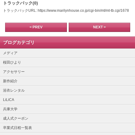
トラックバック(0)
トラックバックURL: https://www.marilynhouse.co.jp/cgi-bin/mt/mt-tb.cgi/1678
< PREV
NEXT >
ブログカテゴリ
メディア
桜田ひより
アクセサリー
新作紹介
浴衣レンタル
LiLiCA
兵庫大学
成人式クーポン
卒業式日程一覧表