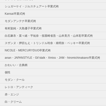
シュガーケイ・ジルスチュアート卒業式袴
Kansai卒業式袴
モダンアンテナ卒業式袴
有村架純・大島優子卒業式袴
白石麻衣・菜々緒・平祐奈・假屋崎省吾・山本美月・山本彩卒業式袴
スザンヌ・押切もえ・トリンドル玲奈・南明奈・ベッキー卒業式袴
NICOLE・MERCURYDUO卒業式袴
anan・JAPANSTYLE・Gil’stalk・Xmiss・JAM・hiromichinakano卒業式袴
かわいい・古典柄
個性
モダン・クール
レトロ・アンティーク
赤・エンジ
白・クリーム