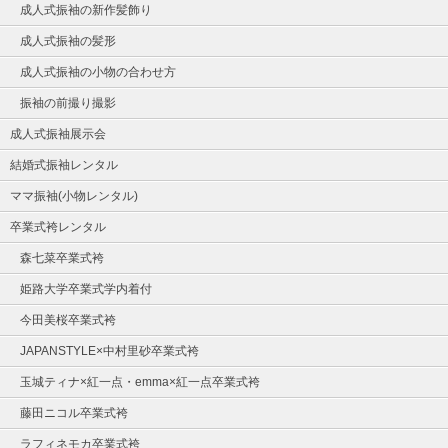
成人式振袖の新作髪飾り
成人式振袖の髪形
成人式振袖の小物の合わせ方
振袖の前撮り撮影
成人式振袖展示会
結婚式振袖レンタル
ママ振袖(小物レンタル)
卒業式袴レンタル
森七菜卒業式袴
姫路大学卒業式学内着付
今田美桜卒業式袴
JAPANSTYLE×中村里砂卒業式袴
玉城ティナ×紅一点・emma×紅一点卒業式袴
藤田ニコル卒業式袴
ラフィネモカ卒業式袴