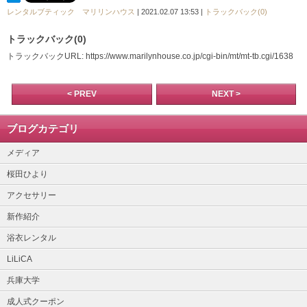
レンタルブティック マリリンハウス
| 2021.02.07 13:53 |
トラックバック(0)
トラックバック(0)
トラックバックURL: https://www.marilynhouse.co.jp/cgi-bin/mt/mt-tb.cgi/1638
< PREV
NEXT >
ブログカテゴリ
メディア
桜田ひより
アクセサリー
新作紹介
浴衣レンタル
LiLiCA
兵庫大学
成人式クーポン