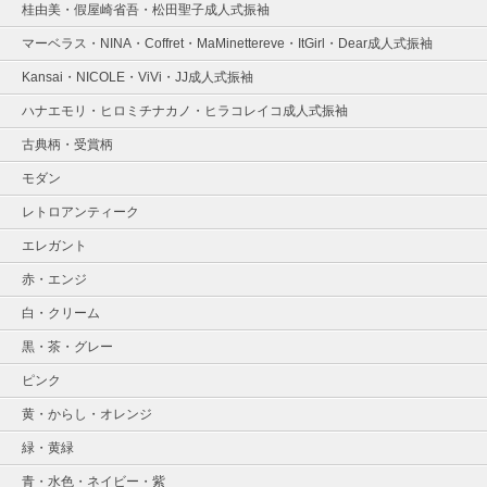
桂由美・假屋崎省吾・松田聖子成人式振袖
マーベラス・NINA・Coffret・MaMinettereve・ItGirl・Dear成人式振袖
Kansai・NICOLE・ViVi・JJ成人式振袖
ハナエモリ・ヒロミチナカノ・ヒラコレイコ成人式振袖
古典柄・受賞柄
モダン
レトロアンティーク
エレガント
赤・エンジ
白・クリーム
黒・茶・グレー
ピンク
黄・からし・オレンジ
緑・黄緑
青・水色・ネイビー・紫