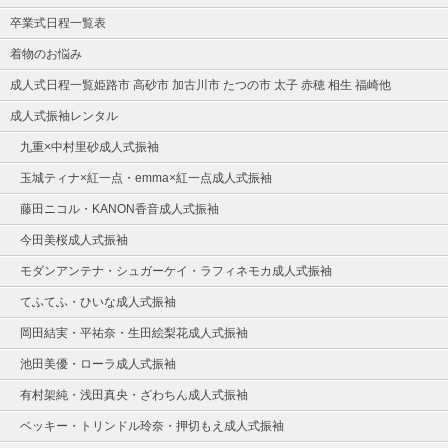
卒業式日程一覧表
着物のお悩み
成人式日程一覧姫路市 高砂市 加古川市 たつの市 太子 赤穂 相生 福崎他
成人式振袖レンタル
九重×中村里砂成人式振袖
玉城ティナ×紅一点・emma×紅一点成人式振袖
藤田ニコル・KANON香音成人式振袖
今田美桜成人式振袖
モダンアンテナ・シュガーケイ・ラフィネモカ成人式振袖
てふてふ・ひいな成人式振袖
岡田結実・平祐奈・生田絵梨花成人式振袖
池田美優・ローラ成人式振袖
有村架純・浅田真央・ざわちん成人式振袖
ベッキー・トリンドル玲奈・押切もえ成人式振袖