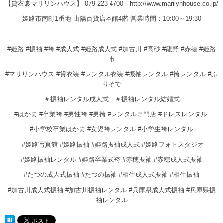
【貸衣裳マリリンハウス】 079-223-4700 http://www.marilynhouse.co.jp/
姫路市南町1番地 山陽百貨店本館4階 営業時間：10:00～19:30
#姫路 #振袖 #袴 #成人式 #姫路成人式 #加古川 #高砂 #龍野 #赤穂 #姫路
市
#マリリンハウス #貸衣装 #レンタル衣装 #振袖レンタル #袴レンタル #ふ
りそで
＃振袖レンタル成人式 ＃振袖レンタル結婚式
#はかま #卒業袴 #男性袴 #男袴 #レンタル専門店 #ドレスレンタル
#小学校卒業はかま #女児袴レンタル #小学生袴レンタル
#姫路写真館 #姫路振袖 #姫路振袖成人式 #姫路フォトスタジオ
#姫路振袖レンタル #姫路卒業式袴 #赤穂振袖 #赤穂成人式振袖
#たつの成人式振袖 #たつの振袖 #相生成人式振袖 #相生振袖
#加古川成人式振袖 #加古川振袖レンタル #兵庫県成人式振袖 #兵庫県振
袖レンタル