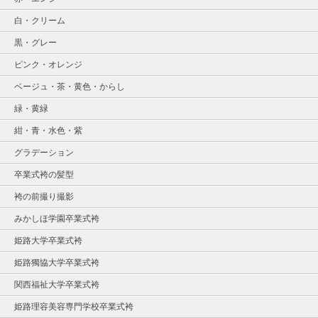
白・クリーム
黒・グレー
ピンク・オレンジ
ベージュ・茶・黄色・からし
緑・黄緑
紺・青・水色・紫
グラデーション
卒業式袴の髪型
袴の前撮り撮影
みかしほ学園卒業式袴
姫路大学卒業式袴
姫路獨協大学卒業式袴
関西福祉大学卒業式袴
姫路理容美容専門学校卒業式袴