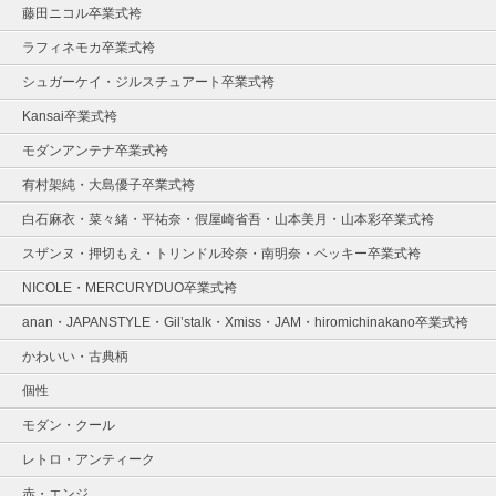
藤田ニコル卒業式袴
ラフィネモカ卒業式袴
シュガーケイ・ジルスチュアート卒業式袴
Kansai卒業式袴
モダンアンテナ卒業式袴
有村架純・大島優子卒業式袴
白石麻衣・菜々緒・平祐奈・假屋崎省吾・山本美月・山本彩卒業式袴
スザンヌ・押切もえ・トリンドル玲奈・南明奈・ベッキー卒業式袴
NICOLE・MERCURYDUO卒業式袴
anan・JAPANSTYLE・Gil’stalk・Xmiss・JAM・hiromichinakano卒業式袴
かわいい・古典柄
個性
モダン・クール
レトロ・アンティーク
赤・エンジ