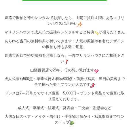
姫路で振袖と袴のレンタルでお探しなら、山陽百貨店４階にあるマリリ
ンハウスにお任せ
マリリンハウスで成人式の振袖をレンタルすると特典
が盛りだくさん
あらゆる当日の無料特典が付いてきます！人気の振袖や有名なデザイン
の振袖も袴も多数ご用意。
姫路市近郊で袴や振袖をお探しなら、一度マリリンハウスにご相談下さ
い
山陽百貨店で28年、母の想い繋げます
成人式振袖500点・卒業式袴＆着物800点・前撮り写真・当日の美容まで
全て揃った楽々プランが人気です
ドレスは7～23号までサイズ豊富 5,000円～ブランド商品まで豊富に取
り揃えております。
成人式・卒業式・結婚式・発表会・二次会・謝恩会など
大切な日のヘア・メイク・着付け・手荷物お預かり・写真撮影までワン
ストップ