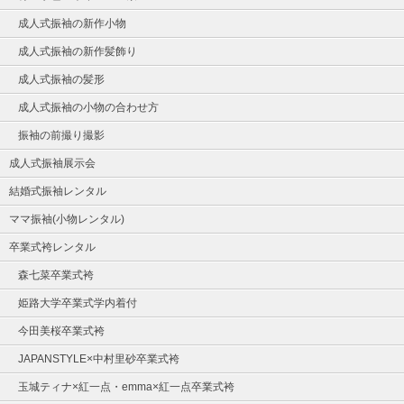
成人式振袖の新作小物
成人式振袖の新作髪飾り
成人式振袖の髪形
成人式振袖の小物の合わせ方
振袖の前撮り撮影
成人式振袖展示会
結婚式振袖レンタル
ママ振袖(小物レンタル)
卒業式袴レンタル
森七菜卒業式袴
姫路大学卒業式学内着付
今田美桜卒業式袴
JAPANSTYLE×中村里砂卒業式袴
玉城ティナ×紅一点・emma×紅一点卒業式袴