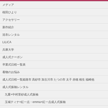
メディア
桜田ひより
アクセサリー
新作紹介
浴衣レンタル
LiLiCA
兵庫大学
成人式クーポン
卒業式日程一覧表
着物のお悩み
成人式日程一覧姫路市 高砂市 加古川市 たつの市 太子 赤穂 相生 福崎他
成人式振袖レンタル
九重×中村里砂成人式振袖
玉城ティナ×紅一点・emma×紅一点成人式振袖