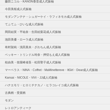
藤田ニコル・KANON香音成人式振袖
今田美桜成人式振袖
モダンアンテナ・シュガーケイ・ラフィネモカ成人式振袖
てふてふ・ひいな成人式振袖
岡田結実・平祐奈・生田絵梨花成人式振袖
池田美優・ローラ成人式振袖
有村架純・浅田真央・ざわちん成人式振袖
ベッキー・トリンドル玲奈・押切もえ成人式振袖
桂由美・假屋崎省吾・松田聖子成人式振袖
マーベラス・NINA・Coffret・MaMinettereve・ItGirl・Dear成人式振袖
Kansai・NICOLE・ViVi・JJ成人式振袖
ハナエモリ・ヒロミチナカノ・ヒラコレイコ成人式振袖
古典柄・受賞柄
モダン
レトロアンティーク