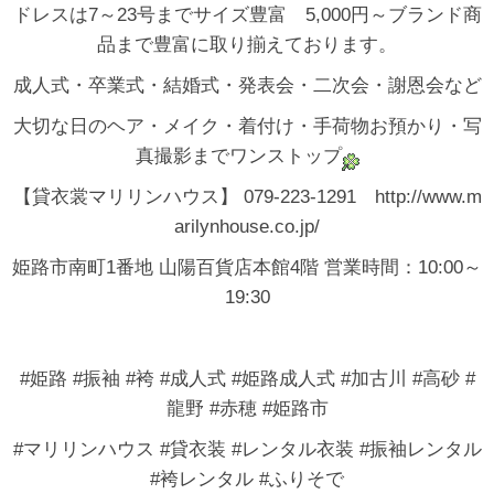
ドレスは7～23号までサイズ豊富 5,000円～ブランド商
品まで豊富に取り揃えております。
成人式・卒業式・結婚式・発表会・二次会・謝恩会など
大切な日のヘア・メイク・着付け・手荷物お預かり・写
真撮影までワンストップ
【貸衣裳マリリンハウス】 079-223-1291 http://www.m
arilynhouse.co.jp/
姫路市南町1番地 山陽百貨店本館4階 営業時間：10:00～
19:30
#姫路 #振袖 #袴 #成人式 #姫路成人式 #加古川 #高砂 #
龍野 #赤穂 #姫路市
#マリリンハウス #貸衣装 #レンタル衣装 #振袖レンタル
#袴レンタル #ふりそで