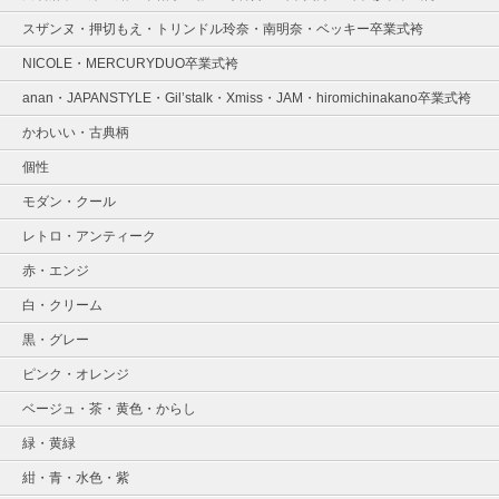
スザンヌ・押切もえ・トリンドル玲奈・南明奈・ベッキー卒業式袴
NICOLE・MERCURYDUO卒業式袴
anan・JAPANSTYLE・Gil’stalk・Xmiss・JAM・hiromichinakano卒業式袴
かわいい・古典柄
個性
モダン・クール
レトロ・アンティーク
赤・エンジ
白・クリーム
黒・グレー
ピンク・オレンジ
ベージュ・茶・黄色・からし
緑・黄緑
紺・青・水色・紫