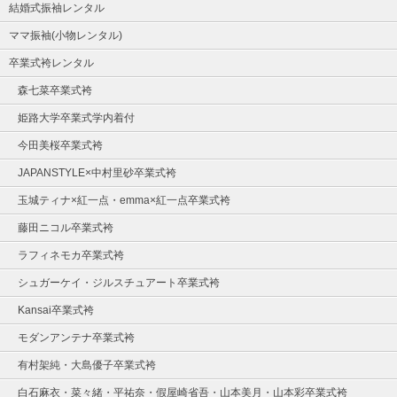
結婚式振袖レンタル
ママ振袖(小物レンタル)
卒業式袴レンタル
森七菜卒業式袴
姫路大学卒業式学内着付
今田美桜卒業式袴
JAPANSTYLE×中村里砂卒業式袴
玉城ティナ×紅一点・emma×紅一点卒業式袴
藤田ニコル卒業式袴
ラフィネモカ卒業式袴
シュガーケイ・ジルスチュアート卒業式袴
Kansai卒業式袴
モダンアンテナ卒業式袴
有村架純・大島優子卒業式袴
白石麻衣・菜々緒・平祐奈・假屋崎省吾・山本美月・山本彩卒業式袴