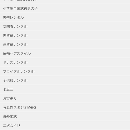
小学生卒業式袴男の子
男袴レンタル
訪問着レンタル
黒留袖レンタル
色留袖レンタル
留袖ヘアスタイル
ドレスレンタル
ブライダルレンタル
子供服レンタル
七五三
お宮参り
写真館スタジオMerci
海外挙式
二次会ﾄﾞﾚｽ