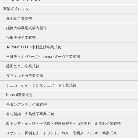
卒業式袴レンタル
森七菜卒業式袴
姫路大学卒業式学内着付
今田美桜卒業式袴
JAPANSTYLE×中村里砂卒業式袴
玉城ティナ×紅一点・emma×紅一点卒業式袴
藤田ニコル卒業式袴
ラフィネモカ卒業式袴
シュガーケイ・ジルスチュアート卒業式袴
Kansai卒業式袴
モダンアンテナ卒業式袴
有村架純・大島優子卒業式袴
白石麻衣・菜々緒・平祐奈・假屋崎省吾・山本美月・山本彩卒業式袴
スザンヌ・押切もえ・トリンドル玲奈・南明奈・ベッキー卒業式袴