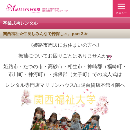
卒業式袴レンタル
関西福祉☆仲良しみんなで袴探し♬。part２≫
《姫路市周辺にお住まいの方へ》
振袖についてお困りごとはありませんか
姫路市・たつの市・高砂市・相生市・神崎郡（福崎町・
市川町・神河町）・揖保郡（太子町）での成人式は
レンタル専門店マリリンハウス/山陽百貨店本館４階へ