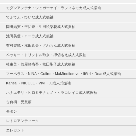
モダンアンテナ・シュガーケイ・ラフィネモカ成人式振袖
てふてふ・ひいな成人式振袖
岡田結実・平祐奈・生田絵梨花成人式振袖
池田美優・ローラ成人式振袖
有村架純・浅田真央・ざわちん成人式振袖
ベッキー・トリンドル玲奈・押切もえ成人式振袖
桂由美・假屋崎省吾・松田聖子成人式振袖
マーベラス・NINA・Coffret・MaMinettereve・ItGirl・Dear成人式振袖
Kansai・NICOLE・ViVi・JJ成人式振袖
ハナエモリ・ヒロミチナカノ・ヒラコレイコ成人式振袖
古典柄・受賞柄
モダン
レトロアンティーク
エレガント