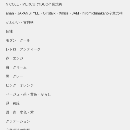
NICOLE・MERCURYDUO卒業式袴
anan・JAPANSTYLE・Gil’stalk・Xmiss・JAM・hiromichinakano卒業式袴
かわいい・古典柄
個性
モダン・クール
レトロ・アンティーク
赤・エンジ
白・クリーム
黒・グレー
ピンク・オレンジ
ベージュ・茶・黄色・からし
緑・黄緑
紺・青・水色・紫
グラデーション