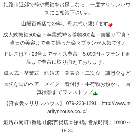
姫路市近郊で袴や振袖をお探しなら、一度マリリンハウ
スにご相談下さい
山陽百貨店で28年、母の想い繋げます
成人式振袖500点・卒業式袴＆着物800点・前撮り写真・
当日の美容まで全て揃った楽々プランが人気です♪
ドレスは7～23号までサイズ豊富 5,000円～ブランド商
品まで豊富に取り揃えております。
成人式・卒業式・結婚式・発表会・二次会・謝恩会など
大切な日のヘア・メイク・着付け・手荷物お預かり・写
真撮影までワンストップ
【貸衣裳マリリンハウス】 079-223-1291 http://www.m
arilynhouse.co.jp/
姫路市南町1番地 山陽百貨店本館4階 営業時間：10:00～
19:30