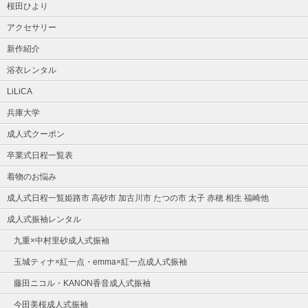
桜田ひより
アクセサリー
新作紹介
浴衣レンタル
LiLiCA
兵庫大学
成人式クーポン
卒業式日程一覧表
着物のお悩み
成人式日程一覧姫路市 高砂市 加古川市 たつの市 太子 赤穂 相生 福崎他
成人式振袖レンタル
九重×中村里砂成人式振袖
玉城ティナ×紅一点・emma×紅一点成人式振袖
藤田ニコル・KANON香音成人式振袖
今田美桜成人式振袖