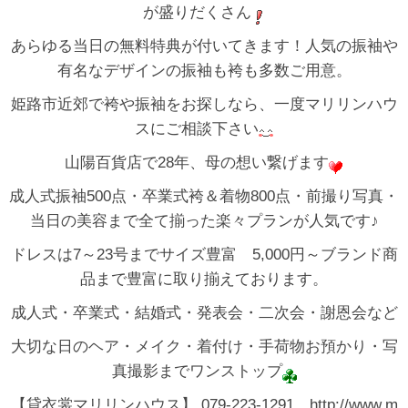
が盛りだくさん
あらゆる当日の無料特典が付いてきます！人気の振袖や
有名なデザインの振袖も袴も多数ご用意。
姫路市近郊で袴や振袖をお探しなら、一度マリリンハウ
スにご相談下さい
山陽百貨店で28年、母の想い繋げます
成人式振袖500点・卒業式袴＆着物800点・前撮り写真・
当日の美容まで全て揃った楽々プランが人気です♪
ドレスは7～23号までサイズ豊富 5,000円～ブランド商
品まで豊富に取り揃えております。
成人式・卒業式・結婚式・発表会・二次会・謝恩会など
大切な日のヘア・メイク・着付け・手荷物お預かり・写
真撮影までワンストップ
【貸衣裳マリリンハウス】 079-223-1291 http://www.m