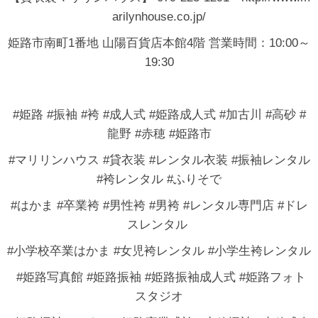
arilynhouse.co.jp/
姫路市南町1番地 山陽百貨店本館4階 営業時間：10:00～
19:30
#姫路 #振袖 #袴 #成人式 #姫路成人式 #加古川 #高砂 #
龍野 #赤穂 #姫路市
#マリリンハウス #貸衣装 #レンタル衣装 #振袖レンタル
#袴レンタル #ふりそで
#はかま #卒業袴 #男性袴 #男袴 #レンタル専門店 #ドレ
スレンタル
#小学校卒業はかま #女児袴レンタル #小学生袴レンタル
#姫路写真館 #姫路振袖 #姫路振袖成人式 #姫路フォト
スタジオ