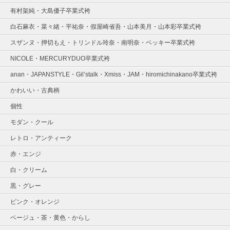
有村架純・大島優子卒業式袴
白石麻衣・菜々緒・平祐奈・假屋崎省吾・山本美月・山本彩卒業式袴
スザンヌ・押切もえ・トリンドル玲奈・南明奈・ベッキー卒業式袴
NICOLE・MERCURYDUO卒業式袴
anan・JAPANSTYLE・Gil’stalk・Xmiss・JAM・hiromichinakano卒業式袴
かわいい・古典柄
個性
モダン・クール
レトロ・アンティーク
赤・エンジ
白・クリーム
黒・グレー
ピンク・オレンジ
ベージュ・茶・黄色・からし