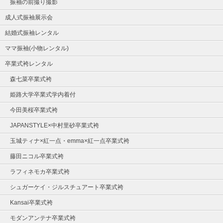
振袖の前撮り撮影
成人式振袖展示会
結婚式振袖レンタル
ママ振袖(小物レンタル)
卒業式袴レンタル
森七菜卒業式袴
姫路大学卒業式学内着付
今田美桜卒業式袴
JAPANSTYLE×中村里砂卒業式袴
玉城ティナ×紅一点・emma×紅一点卒業式袴
藤田ニコル卒業式袴
ラフィネモカ卒業式袴
シュガーケイ・ジルスチュアート卒業式袴
Kansai卒業式袴
モダンアンテナ卒業式袴