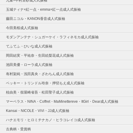
九重×中村里砂成人式振袖
玉城ティナ×紅一点・emma×紅一点成人式振袖
藤田ニコル・KANON香音成人式振袖
今田美桜成人式振袖
モダンアンテナ・シュガーケイ・ラフィネモカ成人式振袖
てふてふ・ひいな成人式振袖
岡田結実・平祐奈・生田絵梨花成人式振袖
池田美優・ローラ成人式振袖
有村架純・浅田真央・ざわちん成人式振袖
ベッキー・トリンドル玲奈・押切もえ成人式振袖
桂由美・假屋崎省吾・松田聖子成人式振袖
マーベラス・NINA・Coffret・MaMinettereve・ItGirl・Dear成人式振袖
Kansai・NICOLE・ViVi・JJ成人式振袖
ハナエモリ・ヒロミチナカノ・ヒラコレイコ成人式振袖
古典柄・受賞柄