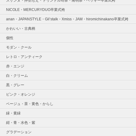
スザンヌ・押切もえ・トリンドル玲奈・南明奈・ベッキー卒業式袴
NICOLE・MERCURYDUO卒業式袴
anan・JAPANSTYLE・Gil’stalk・Xmiss・JAM・hiromichinakano卒業式袴
かわいい・古典柄
個性
モダン・クール
レトロ・アンティーク
赤・エンジ
白・クリーム
黒・グレー
ピンク・オレンジ
ベージュ・茶・黄色・からし
緑・黄緑
紺・青・水色・紫
グラデーション