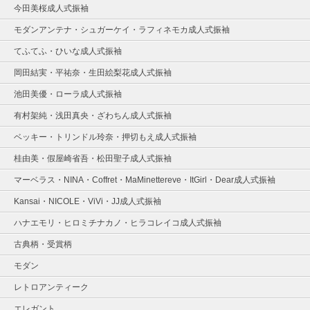
今田美桜成人式振袖
モダンアンテナ・シュガーケイ・ラフィネモカ成人式振袖
てふてふ・ひいな成人式振袖
岡田結実・平祐奈・生田絵梨花成人式振袖
池田美優・ローラ成人式振袖
有村架純・浅田真央・ざわちん成人式振袖
ベッキー・トリンドル玲奈・押切もえ成人式振袖
桂由美・假屋崎省吾・松田聖子成人式振袖
マーベラス・NINA・Coffret・MaMinettereve・ItGirl・Dear成人式振袖
Kansai・NICOLE・ViVi・JJ成人式振袖
ハナエモリ・ヒロミチナカノ・ヒラコレイコ成人式振袖
古典柄・受賞柄
モダン
レトロアンティーク
エレガント