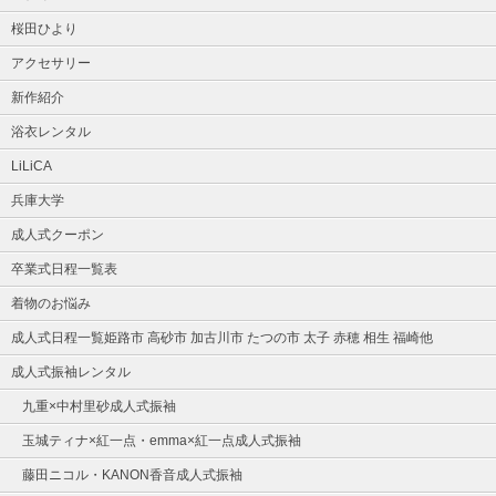
桜田ひより
アクセサリー
新作紹介
浴衣レンタル
LiLiCA
兵庫大学
成人式クーポン
卒業式日程一覧表
着物のお悩み
成人式日程一覧姫路市 高砂市 加古川市 たつの市 太子 赤穂 相生 福崎他
成人式振袖レンタル
九重×中村里砂成人式振袖
玉城ティナ×紅一点・emma×紅一点成人式振袖
藤田ニコル・KANON香音成人式振袖