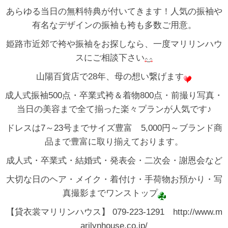
あらゆる当日の無料特典が付いてきます！人気の振袖や
有名なデザインの振袖も袴も多数ご用意。
姫路市近郊で袴や振袖をお探しなら、一度マリリンハウ
スにご相談下さい
山陽百貨店で28年、母の想い繋げます
成人式振袖500点・卒業式袴＆着物800点・前撮り写真・
当日の美容まで全て揃った楽々プランが人気です♪
ドレスは7～23号までサイズ豊富 5,000円～ブランド商
品まで豊富に取り揃えております。
成人式・卒業式・結婚式・発表会・二次会・謝恩会など
大切な日のヘア・メイク・着付け・手荷物お預かり・写
真撮影までワンストップ
【貸衣裳マリリンハウス】 079-223-1291 http://www.m
arilynhouse.co.jp/