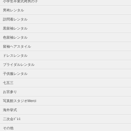
小学生卒業式袴男の子
男袴レンタル
訪問着レンタル
黒留袖レンタル
色留袖レンタル
留袖ヘアスタイル
ドレスレンタル
ブライダルレンタル
子供服レンタル
七五三
お宮参り
写真館スタジオMerci
海外挙式
二次会ﾄﾞﾚｽ
その他