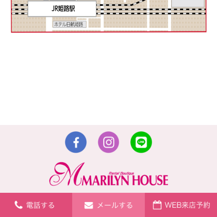
〒670-0912 姫路市南町1番地 山陽百貨店本館4階
TEL：079-223-4700・079-223-1291・080-2475-1813