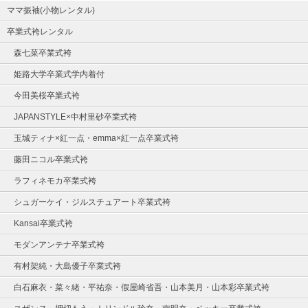
ママ振袖(小物レンタル)
卒業式袴レンタル
森七菜卒業式袴
姫路大学卒業式学内着付
今田美桜卒業式袴
JAPANSTYLE×中村里砂卒業式袴
玉城ティナ×紅一点・emma×紅一点卒業式袴
藤田ニコル卒業式袴
ラフィネモカ卒業式袴
シュガーケイ・ジルスチュアート卒業式袴
Kansai卒業式袴
モダンアンテナ卒業式袴
有村架純・大島優子卒業式袴
白石麻衣・菜々緒・平祐奈・假屋崎省吾・山本美月・山本彩卒業式袴