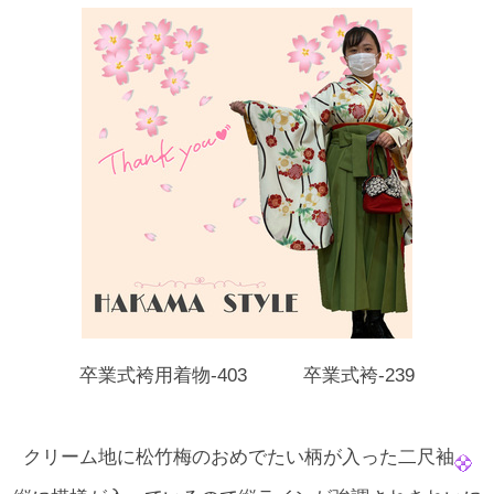
卒業式袴用着物‐403 卒業式袴‐239
クリーム地に松竹梅のおめでたい柄が入った二尺袖