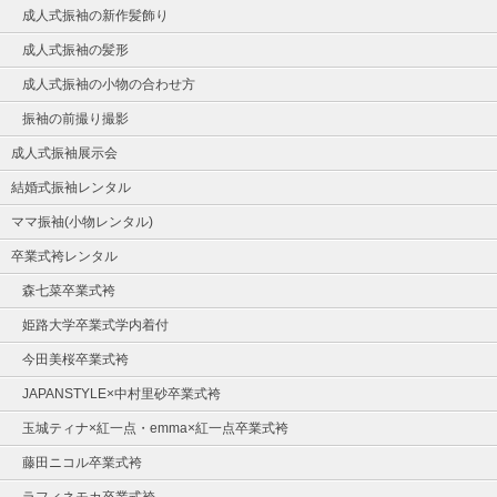
成人式振袖の新作髪飾り
成人式振袖の髪形
成人式振袖の小物の合わせ方
振袖の前撮り撮影
成人式振袖展示会
結婚式振袖レンタル
ママ振袖(小物レンタル)
卒業式袴レンタル
森七菜卒業式袴
姫路大学卒業式学内着付
今田美桜卒業式袴
JAPANSTYLE×中村里砂卒業式袴
玉城ティナ×紅一点・emma×紅一点卒業式袴
藤田ニコル卒業式袴