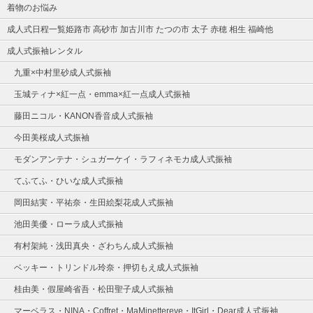
着物のお悩み
成人式日程一覧姫路市 高砂市 加古川市 たつの市 太子 赤穂 相生 福崎他
成人式振袖レンタル
九重×中村里砂成人式振袖
玉城ティナ×紅一点・emma×紅一点成人式振袖
藤田ニコル・KANON香音成人式振袖
今田美桜成人式振袖
モダンアンテナ・シュガーケイ・ラフィネモカ成人式振袖
てふてふ・ひいな成人式振袖
岡田結実・平祐奈・生田絵梨花成人式振袖
池田美優・ローラ成人式振袖
有村架純・浅田真央・ざわちん成人式振袖
ベッキー・トリンドル玲奈・押切もえ成人式振袖
桂由美・假屋崎省吾・松田聖子成人式振袖
マーベラス・NINA・Coffret・MaMinettereve・ItGirl・Dear成人式振袖