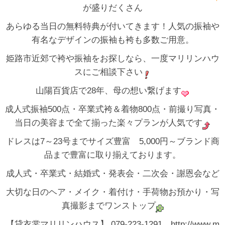
が盛りだくさん
あらゆる当日の無料特典が付いてきます！人気の振袖や
有名なデザインの振袖も袴も多数ご用意。
姫路市近郊で袴や振袖をお探しなら、一度マリリンハウ
スにご相談下さい
山陽百貨店で28年、母の想い繋げます
成人式振袖500点・卒業式袴＆着物800点・前撮り写真・
当日の美容まで全て揃った楽々プランが人気です
ドレスは7～23号までサイズ豊富 5,000円～ブランド商
品まで豊富に取り揃えております。
成人式・卒業式・結婚式・発表会・二次会・謝恩会など
大切な日のヘア・メイク・着付け・手荷物お預かり・写
真撮影までワンストップ
【貸衣裳マリリンハウス】 079-223-1291 http://www.m