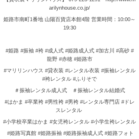
arilynhouse.co.jp/
姫路市南町1番地 山陽百貨店本館4階 営業時間：10:00～
19:30
#姫路 #振袖 #袴 #成人式 #姫路成人式 #加古川 #高砂 #
龍野 #赤穂 #姫路市
#マリリンハウス #貸衣装 #レンタル衣装 #振袖レンタル
#袴レンタル #ふりそで
＃振袖レンタル成人式 ＃振袖レンタル結婚式
#はかま #卒業袴 #男性袴 #男袴 #レンタル専門店 #ドレ
スレンタル
#小学校卒業はかま #女児袴レンタル #小学生袴レンタル
#姫路写真館 #姫路振袖 #姫路振袖成人式 #姫路フォト