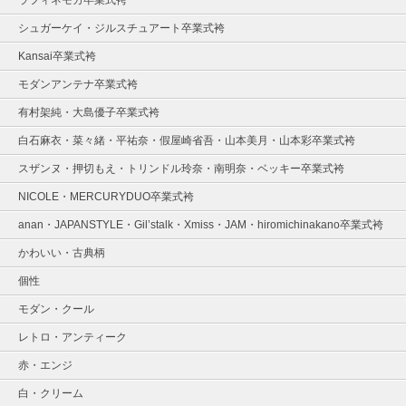
ラフィネモカ卒業式袴
シュガーケイ・ジルスチュアート卒業式袴
Kansai卒業式袴
モダンアンテナ卒業式袴
有村架純・大島優子卒業式袴
白石麻衣・菜々緒・平祐奈・假屋崎省吾・山本美月・山本彩卒業式袴
スザンヌ・押切もえ・トリンドル玲奈・南明奈・ベッキー卒業式袴
NICOLE・MERCURYDUO卒業式袴
anan・JAPANSTYLE・Gil’stalk・Xmiss・JAM・hiromichinakano卒業式袴
かわいい・古典柄
個性
モダン・クール
レトロ・アンティーク
赤・エンジ
白・クリーム