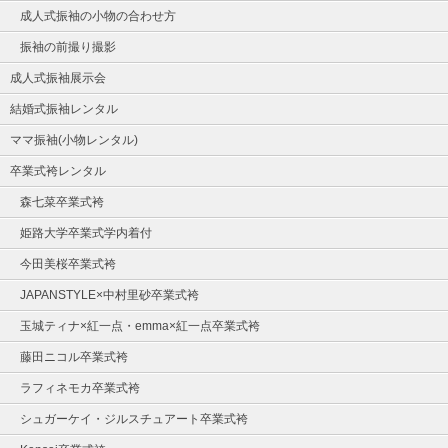
成人式振袖の小物の合わせ方
振袖の前撮り撮影
成人式振袖展示会
結婚式振袖レンタル
ママ振袖(小物レンタル)
卒業式袴レンタル
森七菜卒業式袴
姫路大学卒業式学内着付
今田美桜卒業式袴
JAPANSTYLE×中村里砂卒業式袴
玉城ティナ×紅一点・emma×紅一点卒業式袴
藤田ニコル卒業式袴
ラフィネモカ卒業式袴
シュガーケイ・ジルスチュアート卒業式袴