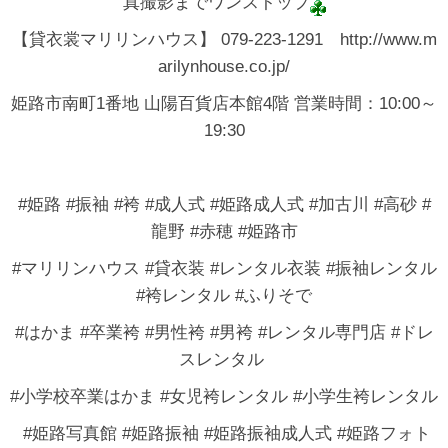
真撮影までワンストップ
【貸衣裳マリリンハウス】 079-223-1291 http://www.m
arilynhouse.co.jp/
姫路市南町1番地 山陽百貨店本館4階 営業時間：10:00～
19:30
#姫路 #振袖 #袴 #成人式 #姫路成人式 #加古川 #高砂 #
龍野 #赤穂 #姫路市
#マリリンハウス #貸衣装 #レンタル衣装 #振袖レンタル
#袴レンタル #ふりそで
#はかま #卒業袴 #男性袴 #男袴 #レンタル専門店 #ドレ
スレンタル
#小学校卒業はかま #女児袴レンタル #小学生袴レンタル
#姫路写真館 #姫路振袖 #姫路振袖成人式 #姫路フォト