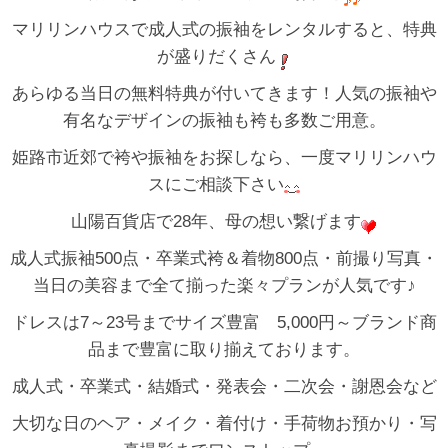
マリリンハウスで成人式の振袖をレンタルすると、特典
が盛りだくさん
あらゆる当日の無料特典が付いてきます！人気の振袖や
有名なデザインの振袖も袴も多数ご用意。
姫路市近郊で袴や振袖をお探しなら、一度マリリンハウ
スにご相談下さい
山陽百貨店で28年、母の想い繋げます
成人式振袖500点・卒業式袴＆着物800点・前撮り写真・
当日の美容まで全て揃った楽々プランが人気です♪
ドレスは7～23号までサイズ豊富 5,000円～ブランド商
品まで豊富に取り揃えております。
成人式・卒業式・結婚式・発表会・二次会・謝恩会など
大切な日のヘア・メイク・着付け・手荷物お預かり・写