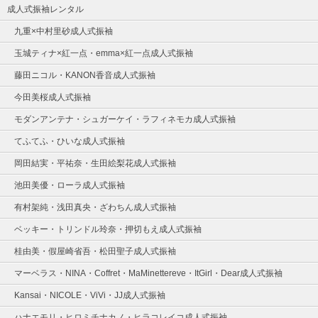
成人式振袖レンタル
九重×中村里砂成人式振袖
玉城ティナ×紅一点・emma×紅一点成人式振袖
藤田ニコル・KANON香音成人式振袖
今田美桜成人式振袖
モダンアンテナ・シュガーケイ・ラフィネモカ成人式振袖
てふてふ・ひいな成人式振袖
岡田結実・平祐奈・生田絵梨花成人式振袖
池田美優・ローラ成人式振袖
有村架純・浅田真央・ざわちん成人式振袖
ベッキー・トリンドル玲奈・押切もえ成人式振袖
桂由美・假屋崎省吾・松田聖子成人式振袖
マーベラス・NINA・Coffret・MaMinettereve・ItGirl・Dear成人式振袖
Kansai・NICOLE・ViVi・JJ成人式振袖
ハナエモリ・ヒロミチナカノ・ヒラコレイコ成人式振袖