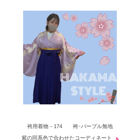
袴用着物－174 袴ｰパープル無地
紫の同系色で合わせたコーディネート