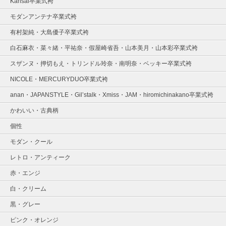
Kansai卒業式袴
モダンアンテナ卒業式袴
有村架純・大島優子卒業式袴
白石麻衣・菜々緒・平祐奈・假屋崎省吾・山本美月・山本彩卒業式袴
スザンヌ・押切もえ・トリンドル玲奈・南明奈・ベッキー卒業式袴
NICOLE・MERCURYDUO卒業式袴
anan・JAPANSTYLE・Gil’stalk・Xmiss・JAM・hiromichinakano卒業式袴
かわいい・古典柄
個性
モダン・クール
レトロ・アンティーク
赤・エンジ
白・クリーム
黒・グレー
ピンク・オレンジ