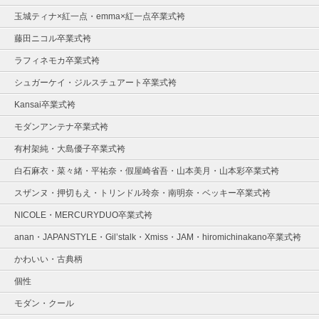
玉城ティナ×紅一点・emma×紅一点卒業式袴
藤田ニコル卒業式袴
ラフィネモカ卒業式袴
シュガーケイ・ジルスチュアート卒業式袴
Kansai卒業式袴
モダンアンテナ卒業式袴
有村架純・大島優子卒業式袴
白石麻衣・菜々緒・平祐奈・假屋崎省吾・山本美月・山本彩卒業式袴
スザンヌ・押切もえ・トリンドル玲奈・南明奈・ベッキー卒業式袴
NICOLE・MERCURYDUO卒業式袴
anan・JAPANSTYLE・Gil’stalk・Xmiss・JAM・hiromichinakano卒業式袴
かわいい・古典柄
個性
モダン・クール