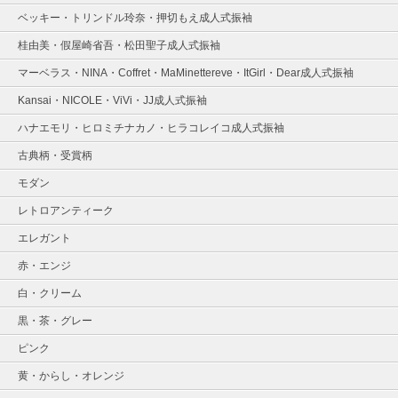
ベッキー・トリンドル玲奈・押切もえ成人式振袖
桂由美・假屋崎省吾・松田聖子成人式振袖
マーベラス・NINA・Coffret・MaMinettereve・ItGirl・Dear成人式振袖
Kansai・NICOLE・ViVi・JJ成人式振袖
ハナエモリ・ヒロミチナカノ・ヒラコレイコ成人式振袖
古典柄・受賞柄
モダン
レトロアンティーク
エレガント
赤・エンジ
白・クリーム
黒・茶・グレー
ピンク
黄・からし・オレンジ