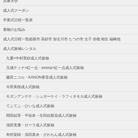
兵庫大学
成人式クーポン
卒業式日程一覧表
着物のお悩み
成人式日程一覧姫路市 高砂市 加古川市 たつの市 太子 赤穂 相生 福崎他
成人式振袖レンタル
九重×中村里砂成人式振袖
玉城ティナ×紅一点・emma×紅一点成人式振袖
藤田ニコル・KANON香音成人式振袖
今田美桜成人式振袖
モダンアンテナ・シュガーケイ・ラフィネモカ成人式振袖
てふてふ・ひいな成人式振袖
岡田結実・平祐奈・生田絵梨花成人式振袖
池田美優・ローラ成人式振袖
有村架純・浅田真央・ざわちん成人式振袖