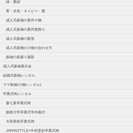
緑・黄緑
青・水色・ネイビー・紫
成人式振袖の新作小物
成人式振袖の新作髪飾り
成人式振袖の髪形
成人式振袖の小物の合わせ方
振袖の前撮り撮影
成人式振袖展示会
結婚式振袖レンタル
ママ振袖(小物レンタル)
卒業式袴レンタル
森七菜卒業式袴
姫路大学卒業式学内着付
今田美桜卒業式袴
JAPANSTYLE×中村里砂卒業式袴