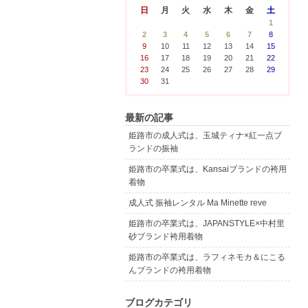
日
月
火
水
木
金
土
1
2
3
4
5
6
7
8
9
10
11
12
13
14
15
16
17
18
19
20
21
22
23
24
25
26
27
28
29
30
31
最新の記事
姫路市の成人式は、玉城ティナ×紅一点ブ
ランドの振袖
姫路市の卒業式は、Kansaiブランドの袴用
着物
成人式 振袖レンタル Ma Minette reve
姫路市の卒業式は、JAPANSTYLE×中村里
砂ブランド袴用着物
姫路市の卒業式は、ラフィネモカ＆にこる
んブランドの袴用着物
ブログカテゴリ