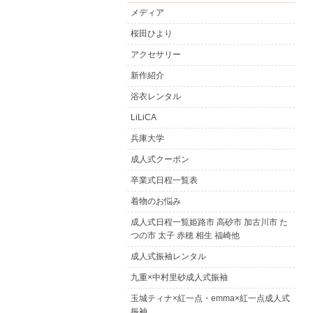
メディア
桜田ひより
アクセサリー
新作紹介
浴衣レンタル
LiLiCA
兵庫大学
成人式クーポン
卒業式日程一覧表
着物のお悩み
成人式日程一覧姫路市 高砂市 加古川市 た
つの市 太子 赤穂 相生 福崎他
成人式振袖レンタル
九重×中村里砂成人式振袖
玉城ティナ×紅一点・emma×紅一点成人式
振袖