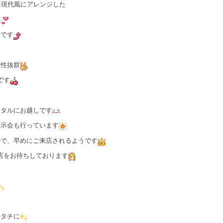
を現代風にアレンジした
気
りです
相性抜群
です
ンタルにお越しです
展示会も行っています
ので、早めにご来店されるようです
店をお待ちしております
カタチに