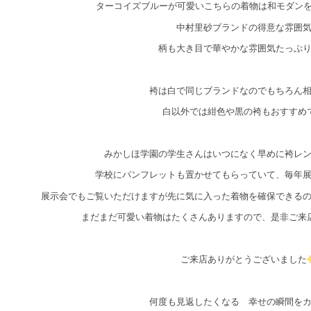
ターコイズブルーが可愛いこちらの着物は和モダン
中村里砂ブランドの得意な雰囲
柄も大き目で華やかな雰囲気たっぷ
袴は白で同じブランドなのでもちろん
白以外では紺色や黒の袴もおすすめ
みかしほ学園の学生さんはいつになく早めに袴レ
学校にパンフレットも置かせてもらっていて、毎年
展示会でもご覧いただけますが先に気に入った着物を確保できる
まだまだ可愛い着物はたくさんありますので、是非ご来
ご来店ありがとうございました
何度も見返したくなる 幸せの瞬間を