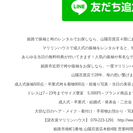
姫路で振袖と袴のレンタルでお探しなら、山陽百貨店４階に
マリリンハウスで成人式の振袖をレンタルすると、
あらゆる当日の無料特典が付いてきます！人気の振袖や有名な
姫路市近郊で袴や振袖をお探しなら、一度マリリン
山陽百貨店で28年、母の想い繋げ
成人式振袖500点・卒業式袴＆着物800点・前撮り写真・当日の美
ドレスは7～23号までサイズ豊富 5,000円～ブランド商品
成人式・卒業式・結婚式・発表会・二次会
大切な日のヘア・メイク・着付け・手荷物お預かり・写
【貸衣裳マリリンハウス】 079-223-1291 http://www.ma
姫路市南町1番地 山陽百貨店本館4階 営業時間：10