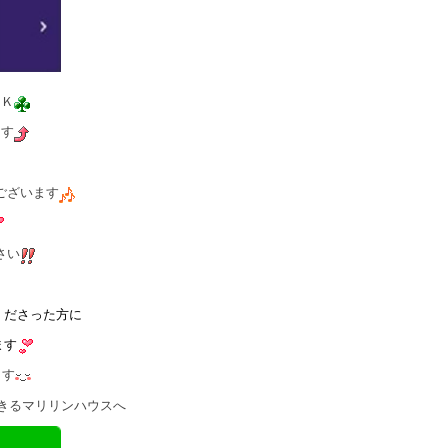
ＯＫ
ます
ございます
さい
くださった方に
ます
ます
きるマリリンハウスへ