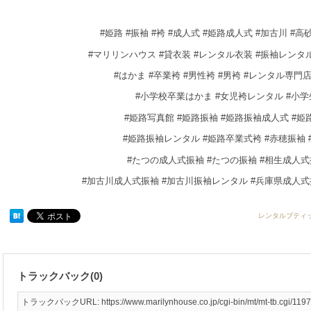
#姫路 #振袖 #袴 #成人式 #姫路成人式 #加古川 #高砂
#マリリンハウス #貸衣装 #レンタル衣装 #振袖レンタル
#はかま #卒業袴 #男性袴 #男袴 #レンタル専門
#小学校卒業はかま #女児袴レンタル #小
#姫路写真館 #姫路振袖 #姫路振袖成人式 #
#姫路振袖レンタル #姫路卒業式袴 #赤穂振袖
#たつの成人式振袖 #たつの振袖 #相生成人式
#加古川成人式振袖 #加古川振袖レンタル #兵庫県成人式
レンタルブティ
トラックバック(0)
トラックバックURL: https://www.marilynhouse.co.jp/cgi-bin/mt/mt-tb.cgi/1197