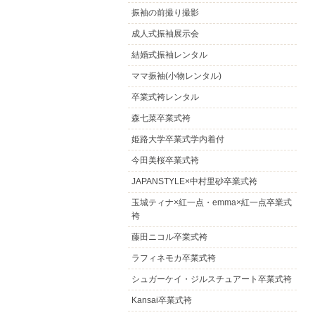
振袖の前撮り撮影
成人式振袖展示会
結婚式振袖レンタル
ママ振袖(小物レンタル)
卒業式袴レンタル
森七菜卒業式袴
姫路大学卒業式学内着付
今田美桜卒業式袴
JAPANSTYLE×中村里砂卒業式袴
玉城ティナ×紅一点・emma×紅一点卒業式
袴
藤田ニコル卒業式袴
ラフィネモカ卒業式袴
シュガーケイ・ジルスチュアート卒業式袴
Kansai卒業式袴