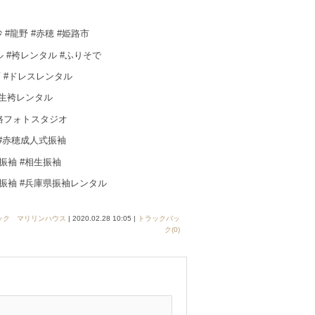
 #龍野 #赤穂 #姫路市
 #袴レンタル #ふりそで
店 #ドレスレンタル
学生袴レンタル
姫路フォトスタジオ
 #赤穂成人式振袖
振袖 #相生振袖
振袖 #兵庫県振袖レンタル
ック マリリンハウス
| 2020.02.28 10:05 |
トラックバッ
ク(0)