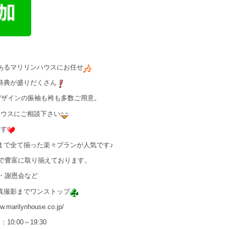
あるマリリンハウスにお任せ
特典が盛りだくさん
デザインの振袖も袴も多数ご用意。
ハウスにご相談下さい
ます
容まで全て揃った楽々プランが人気です♪
まで豊富に取り揃えております。
・謝恩会など
真撮影までワンストップ
rilynhouse.co.jp/
:00～19:30