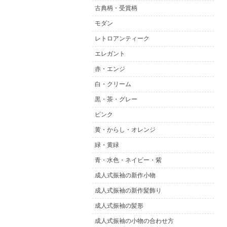
古典柄・受賞柄
モダン
レトロアンティーク
エレガント
赤・エンジ
白・クリーム
黒・茶・グレー
ピンク
黄・からし・オレンジ
緑・黄緑
青・水色・ネイビー・紫
成人式振袖の新作小物
成人式振袖の新作髪飾り
成人式振袖の髪形
成人式振袖の小物の合わせ方