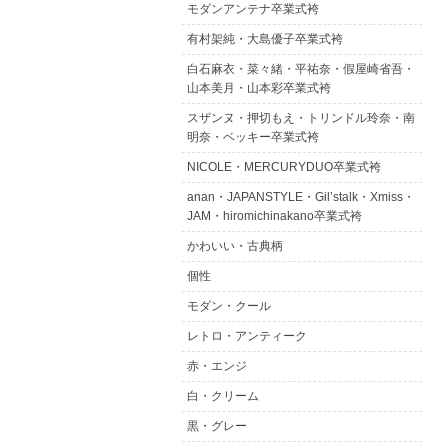
モダンアンテナ卒業式袴
有村架純・大島優子卒業式袴
白石麻衣・菜々緒・平祐奈・假屋崎省吾・
山本美月・山本彩卒業式袴
スザンヌ・押切もえ・トリンドル玲奈・南
明奈・ベッキー卒業式袴
NICOLE・MERCURYDUO卒業式袴
anan・JAPANSTYLE・Gil’stalk・Xmiss・
JAM・hiromichinakano卒業式袴
かわいい・古典柄
個性
モダン・クール
レトロ・アンティーク
赤・エンジ
白・クリーム
黒・グレー