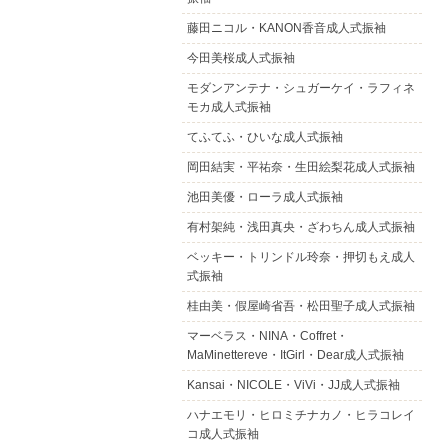
藤田ニコル・KANON香音成人式振袖
今田美桜成人式振袖
モダンアンテナ・シュガーケイ・ラフィネ
モカ成人式振袖
てふてふ・ひいな成人式振袖
岡田結実・平祐奈・生田絵梨花成人式振袖
池田美優・ローラ成人式振袖
有村架純・浅田真央・ざわちん成人式振袖
ベッキー・トリンドル玲奈・押切もえ成人
式振袖
桂由美・假屋崎省吾・松田聖子成人式振袖
マーベラス・NINA・Coffret・
MaMinettereve・ItGirl・Dear成人式振袖
Kansai・NICOLE・ViVi・JJ成人式振袖
ハナエモリ・ヒロミチナカノ・ヒラコレイ
コ成人式振袖