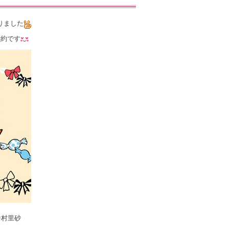
りました
予約です
×中村里砂