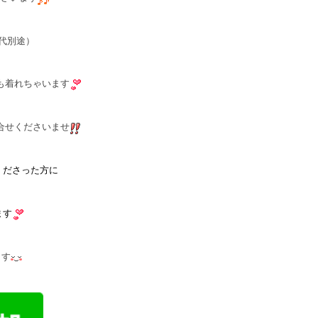
代別途）
も着れちゃいます
合せくださいませ
くださった方に
ます
ます