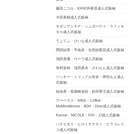
藤田ニコル・KANON香音成人式振袖
今田美桜成人式振袖
モダンアンテナ・シュガーケイ・ラフィネ
モカ成人式振袖
てふてふ・ひいな成人式振袖
岡田結実・平祐奈・生田絵梨花成人式振袖
池田美優・ローラ成人式振袖
有村架純・浅田真央・ざわちん成人式振袖
ベッキー・トリンドル玲奈・押切もえ成人
式振袖
桂由美・假屋崎省吾・松田聖子成人式振袖
マーベラス・NINA・Coffret・
MaMinettereve・ItGirl・Dear成人式振袖
Kansai・NICOLE・ViVi・JJ成人式振袖
ハナエモリ・ヒロミチナカノ・ヒラコレイ
コ成人式振袖