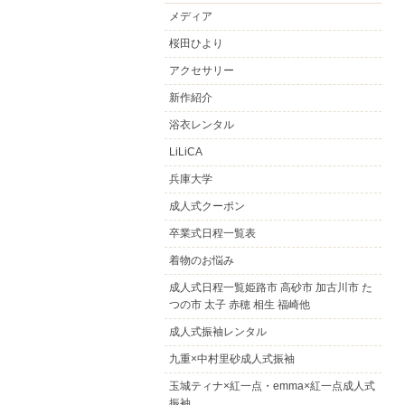
メディア
桜田ひより
アクセサリー
新作紹介
浴衣レンタル
LiLiCA
兵庫大学
成人式クーポン
卒業式日程一覧表
着物のお悩み
成人式日程一覧姫路市 高砂市 加古川市 た
つの市 太子 赤穂 相生 福崎他
成人式振袖レンタル
九重×中村里砂成人式振袖
玉城ティナ×紅一点・emma×紅一点成人式
振袖