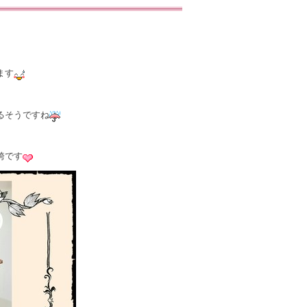
ます
るそうですね
袴です