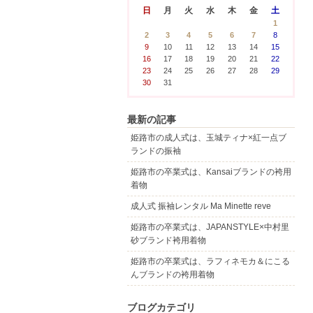
日
月
火
水
木
金
土
1
2
3
4
5
6
7
8
9
10
11
12
13
14
15
16
17
18
19
20
21
22
23
24
25
26
27
28
29
30
31
最新の記事
姫路市の成人式は、玉城ティナ×紅一点ブ
ランドの振袖
姫路市の卒業式は、Kansaiブランドの袴用
着物
成人式 振袖レンタル Ma Minette reve
姫路市の卒業式は、JAPANSTYLE×中村里
砂ブランド袴用着物
姫路市の卒業式は、ラフィネモカ＆にこる
んブランドの袴用着物
ブログカテゴリ