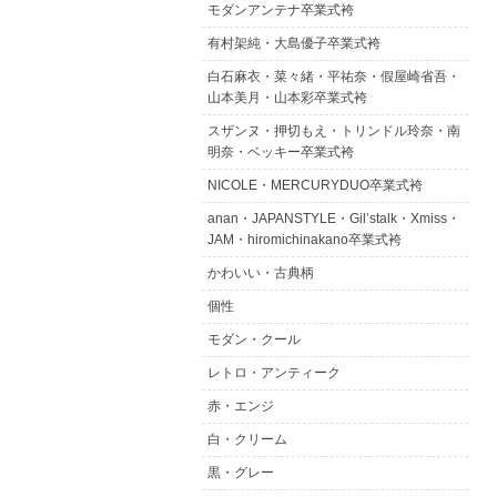
モダンアンテナ卒業式袴
有村架純・大島優子卒業式袴
白石麻衣・菜々緒・平祐奈・假屋崎省吾・
山本美月・山本彩卒業式袴
スザンヌ・押切もえ・トリンドル玲奈・南
明奈・ベッキー卒業式袴
NICOLE・MERCURYDUO卒業式袴
anan・JAPANSTYLE・Gil’stalk・Xmiss・
JAM・hiromichinakano卒業式袴
かわいい・古典柄
個性
モダン・クール
レトロ・アンティーク
赤・エンジ
白・クリーム
黒・グレー