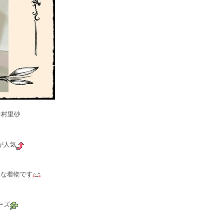
×中村里砂
が人気
ンな着物です
ーズ