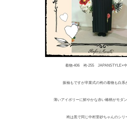
着物-406 袴-255 JAPANSTYLE
振袖もですが卒業式の袴の着物も白系
薄いアイボリーに鮮やかな赤い椿柄がモダ
袴は黒で同じ中村里砂ちゃんのシリ