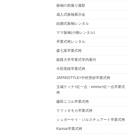
振袖の前撮り撮影
成人式振袖展示会
結婚式振袖レンタル
ママ振袖(小物レンタル)
卒業式袴レンタル
森七菜卒業式袴
姫路大学卒業式学内着付
今田美桜卒業式袴
JAPANSTYLE×中村里砂卒業式袴
玉城ティナ×紅一点・emma×紅一点卒業式
袴
藤田ニコル卒業式袴
ラフィネモカ卒業式袴
シュガーケイ・ジルスチュアート卒業式袴
Kansai卒業式袴