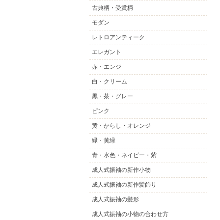
古典柄・受賞柄
モダン
レトロアンティーク
エレガント
赤・エンジ
白・クリーム
黒・茶・グレー
ピンク
黄・からし・オレンジ
緑・黄緑
青・水色・ネイビー・紫
成人式振袖の新作小物
成人式振袖の新作髪飾り
成人式振袖の髪形
成人式振袖の小物の合わせ方